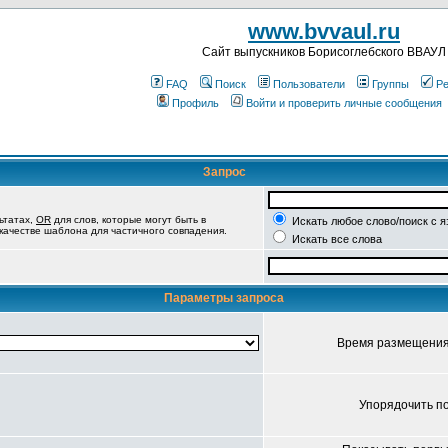
www.bvvaul.ru
Cайт выпускников Борисоглебского ВВАУЛ
FAQ
Поиск
Пользователи
Группы
Ре
Профиль
Войти и проверить личные сообщения
Запрос
ьтатах,
OR
для слов, которые могут быть в
Искать любое слово/поиск с 
 качестве шаблона для частичного совпадения.
Искать все слова
Параметры запроса
Время размещени
Упорядочить п