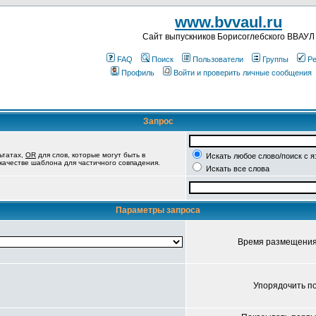
www.bvvaul.ru
Cайт выпускников Борисоглебского ВВАУЛ
FAQ
Поиск
Пользователи
Группы
Ре
Профиль
Войти и проверить личные сообщения
Запрос
ьтатах,
OR
для слов, которые могут быть в
Искать любое слово/поиск с 
 качестве шаблона для частичного совпадения.
Искать все слова
Параметры запроса
Время размещени
Упорядочить п