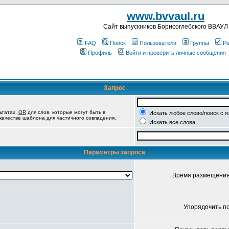
www.bvvaul.ru
Cайт выпускников Борисоглебского ВВАУЛ
FAQ
Поиск
Пользователи
Группы
Ре
Профиль
Войти и проверить личные сообщения
Запрос
ьтатах,
OR
для слов, которые могут быть в
Искать любое слово/поиск с 
 качестве шаблона для частичного совпадения.
Искать все слова
Параметры запроса
Время размещени
Упорядочить п