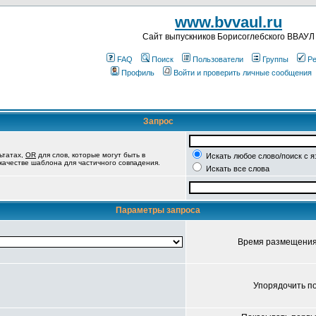
www.bvvaul.ru
Cайт выпускников Борисоглебского ВВАУЛ
FAQ
Поиск
Пользователи
Группы
Ре
Профиль
Войти и проверить личные сообщения
Запрос
ьтатах,
OR
для слов, которые могут быть в
Искать любое слово/поиск с 
 качестве шаблона для частичного совпадения.
Искать все слова
Параметры запроса
Время размещени
Упорядочить п