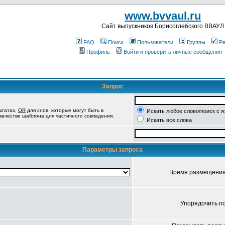
www.bvvaul.ru
Cайт выпускников Борисоглебского ВВАУЛ
FAQ
Поиск
Пользователи
Группы
Ре
Профиль
Войти и проверить личные сообщения
Запрос
ьтатах,
OR
для слов, которые могут быть в
Искать любое слово/поиск с 
 качестве шаблона для частичного совпадения.
Искать все слова
Параметры запроса
Время размещени
Упорядочить п