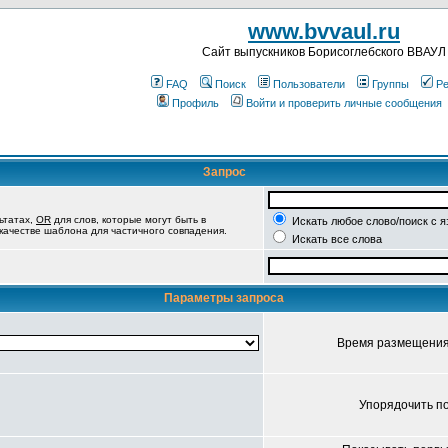
www.bvvaul.ru
Cайт выпускников Борисоглебского ВВАУЛ
FAQ
Поиск
Пользователи
Группы
Ре
Профиль
Войти и проверить личные сообщения
Запрос
ьтатах,
OR
для слов, которые могут быть в
Искать любое слово/поиск с 
 качестве шаблона для частичного совпадения.
Искать все слова
Параметры запроса
Время размещени
Упорядочить п