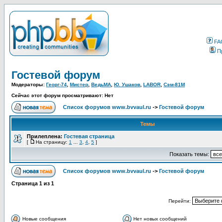
FA
П
Гостевой форум
Модераторы:
Георг-74
,
Мистер
,
ВедьМА
,
Ю. Ушаков
,
LABOR
,
Сэм-81М
Сейчас этот форум просматривают: Нет
Список форумов www.bvvaul.ru
->
Гостевой форум
Темы
Прилеплена:
Гостевая страница
[
На страницу:
1
...
3
,
4
,
5
]
Показать темы:
Список форумов www.bvvaul.ru
->
Гостевой форум
Страница
1
из
1
Перейти:
Новые сообщения
Нет новых сообщений