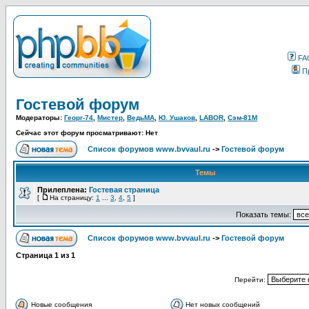
FA
П
Гостевой форум
Модераторы:
Георг-74
,
Мистер
,
ВедьМА
,
Ю. Ушаков
,
LABOR
,
Сэм-81М
Сейчас этот форум просматривают: Нет
Список форумов www.bvvaul.ru
->
Гостевой форум
Темы
Прилеплена:
Гостевая страница
[
На страницу:
1
...
3
,
4
,
5
]
Показать темы:
Список форумов www.bvvaul.ru
->
Гостевой форум
Страница
1
из
1
Перейти:
Новые сообщения
Нет новых сообщений