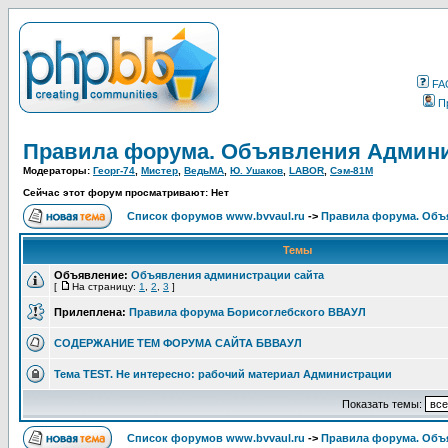
FA
П
Правила форума. Объявления Админи
Модераторы:
Георг-74
,
Мистер
,
ВедьМА
,
Ю. Ушаков
,
LABOR
,
Сэм-81М
Сейчас этот форум просматривают: Нет
Список форумов www.bvvaul.ru
->
Правила форума. Объ
Темы
Объявление:
Объявления администрации сайта
[
На страницу:
1
,
2
,
3
]
Прилеплена:
Правила форума Борисоглебского ВВАУЛ
СОДЕРЖАНИЕ ТЕМ ФОРУМА САЙТА БВВАУЛ
Тема TEST. Не интересно: рабочий материал Администрации
Показать темы:
Список форумов www.bvvaul.ru
->
Правила форума. Объ