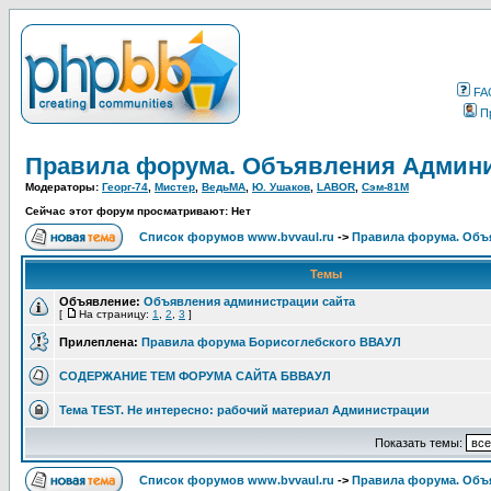
FA
П
Правила форума. Объявления Админи
Модераторы:
Георг-74
,
Мистер
,
ВедьМА
,
Ю. Ушаков
,
LABOR
,
Сэм-81М
Сейчас этот форум просматривают: Нет
Список форумов www.bvvaul.ru
->
Правила форума. Объ
Темы
Объявление:
Объявления администрации сайта
[
На страницу:
1
,
2
,
3
]
Прилеплена:
Правила форума Борисоглебского ВВАУЛ
СОДЕРЖАНИЕ ТЕМ ФОРУМА САЙТА БВВАУЛ
Тема TEST. Не интересно: рабочий материал Администрации
Показать темы:
Список форумов www.bvvaul.ru
->
Правила форума. Объ