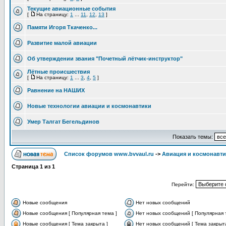
Текущие авиационные события
[
На страницу:
1
...
11
,
12
,
13
]
Памяти Игоря Ткаченко...
Развитие малой авиации
Об утверждении звания "Почетный лётчик-инструктор"
Лётные происшествия
[
На страницу:
1
...
3
,
4
,
5
]
Равнение на НАШИХ
Новые технологии авиации и космонавтики
Умер Талгат Бегельдинов
Показать темы:
Список форумов www.bvvaul.ru
->
Авиация и космонавти
Страница
1
из
1
Перейти:
Новые сообщения
Нет новых сообщений
Новые сообщения [ Популярная тема ]
Нет новых сообщений [ Популярная 
Новые сообщения [ Тема закрыта ]
Нет новых сообщений [ Тема закрыта