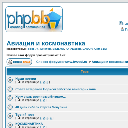
FA
П
Авиация и космонавтика
Модераторы:
Георг-74
,
Мистер
,
ВедьМА
,
Ю. Ушаков
,
LABOR
,
Сэм-81М
Сейчас этот форум просматривают: Нет
Список форумов www.bvvaul.ru
->
Авиация и космонавти
Темы
Наши потери
[
На страницу:
1
,
2
,
3
]
Совет ветеранов Борисоглебского авиагарнизона
Хочу стать военным лётчиком...
[
На страницу:
1
,
2
]
40 дней гибели Сергея Чечулина
Третий тост
[
На страницу:
1
,
2
,
3
,
4
]
КОСМОНАВТИКА
[
На страницу:
1
,
2
]