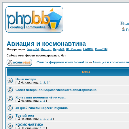
FA
П
Авиация и космонавтика
Модераторы:
Георг-74
,
Мистер
,
ВедьМА
,
Ю. Ушаков
,
LABOR
,
Сэм-81М
Сейчас этот форум просматривают: Нет
Список форумов www.bvvaul.ru
->
Авиация и космонавти
Темы
Наши потери
[
На страницу:
1
,
2
,
3
]
Совет ветеранов Борисоглебского авиагарнизона
Хочу стать военным лётчиком...
[
На страницу:
1
,
2
]
40 дней гибели Сергея Чечулина
Третий тост
[
На страницу:
1
,
2
,
3
,
4
]
КОСМОНАВТИКА
[
На страницу:
1
,
2
]