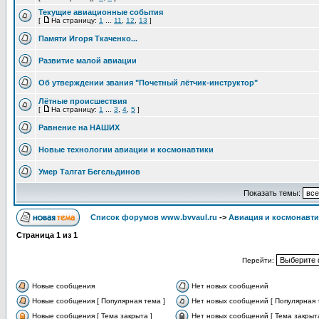
Текущие авиационные события
[
На страницу:
1
...
11
,
12
,
13
]
Памяти Игоря Ткаченко...
Развитие малой авиации
Об утверждении звания "Почетный лётчик-инструктор"
Лётные происшествия
[
На страницу:
1
...
3
,
4
,
5
]
Равнение на НАШИХ
Новые технологии авиации и космонавтики
Умер Талгат Бегельдинов
Показать темы:
Список форумов www.bvvaul.ru
->
Авиация и космонавти
Страница
1
из
1
Перейти:
Новые сообщения
Нет новых сообщений
Новые сообщения [ Популярная тема ]
Нет новых сообщений [ Популярная 
Новые сообщения [ Тема закрыта ]
Нет новых сообщений [ Тема закрыта