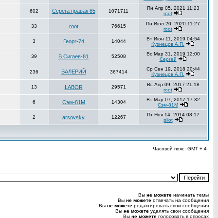
Пн Апр 05, 2021 11:23
Серёга правак 85
602
1071711
root
Пн Июл 20, 2020 11:27
33
root
76615
root
Вт Июн 11, 2019 04:54
3
Георг-74
14044
Кузнецов А.П.
Вс Мар 31, 2019 12:00
39
В.Сигаев-81
52508
Сергей
Ср Сен 19, 2018 20:44
ВАЛЕРИЙ
236
367414
Кузнецов А.П.
Вс Апр 09, 2017 21:18
13
LABOR
29571
root
Вт Мар 07, 2017 17:32
6
Сэм-81М
14304
Сэм-81М
Пт Ноя 14, 2014 08:17
2
arsovsky
12267
pilot
Часовой пояс: GMT + 4
Вы
не можете
начинать темы
Вы
не можете
отвечать на сообщения
Вы
не можете
редактировать свои сообщения
Вы
не можете
удалять свои сообщения
Вы
не можете
голосовать в опросах