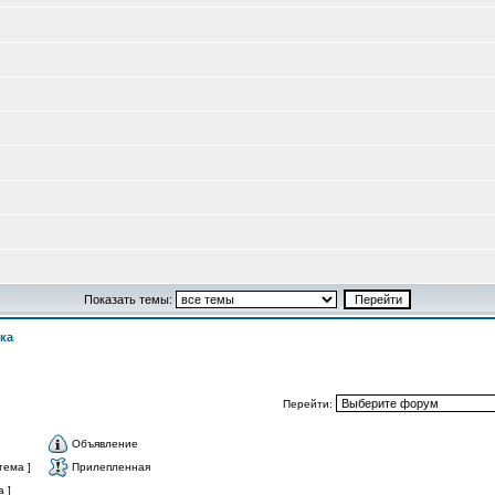
Показать темы:
ка
Перейти:
Объявление
тема ]
Прилепленная
 ]