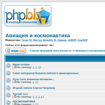
Авиация и космонавтика
Модераторы:
Георг-74
,
Мистер
,
ВедьМА
,
Ю. Ушаков
,
LABOR
,
Сэм-81М
Сейчас этот форум просматривают: Нет
Список форумов www.bvvaul.ru
->
Авиация и космонавти
Наши потери
[
На страницу:
1
,
2
,
3
]
Совет ветеранов Борисоглебского авиагарнизона
Хочу стать военным лётчиком...
[
На страницу:
1
,
2
]
40 дней гибели Сергея Чечулина
Третий тост
[
На страницу:
1
,
2
,
3
,
4
]
КОСМОНАВТИКА
[
На страницу:
1
,
2
]