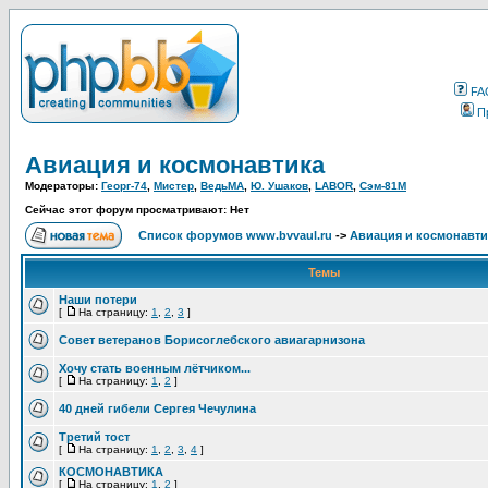
FA
П
Авиация и космонавтика
Модераторы:
Георг-74
,
Мистер
,
ВедьМА
,
Ю. Ушаков
,
LABOR
,
Сэм-81М
Сейчас этот форум просматривают: Нет
Список форумов www.bvvaul.ru
->
Авиация и космонавти
Темы
Наши потери
[
На страницу:
1
,
2
,
3
]
Совет ветеранов Борисоглебского авиагарнизона
Хочу стать военным лётчиком...
[
На страницу:
1
,
2
]
40 дней гибели Сергея Чечулина
Третий тост
[
На страницу:
1
,
2
,
3
,
4
]
КОСМОНАВТИКА
[
На страницу:
1
,
2
]