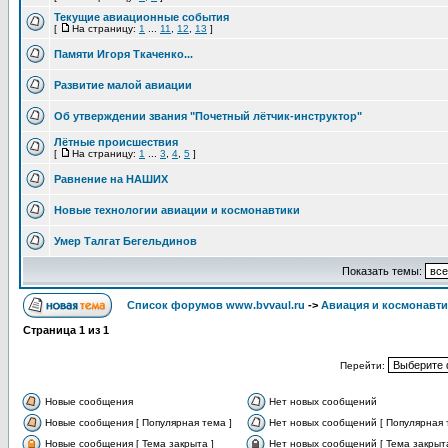
Текущие авиационные события
[
На страницу:
1
...
11
,
12
,
13
]
Памяти Игоря Ткаченко...
Развитие малой авиации
Об утверждении звания "Почетный лётчик-инструктор"
Лётные происшествия
[
На страницу:
1
...
3
,
4
,
5
]
Равнение на НАШИХ
Новые технологии авиации и космонавтики
Умер Талгат Бегельдинов
Показать темы:
Список форумов www.bvvaul.ru
->
Авиация и космонавти
Страница
1
из
1
Перейти:
Новые сообщения
Нет новых сообщений
Новые сообщения [ Популярная тема ]
Нет новых сообщений [ Популярная 
Новые сообщения [ Тема закрыта ]
Нет новых сообщений [ Тема закрыта