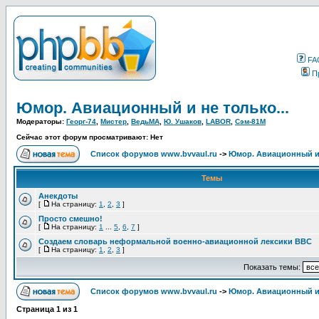
FA
П
Юмор. Авиационный и не только...
Модераторы:
Георг-74
,
Мистер
,
ВедьМА
,
Ю. Ушаков
,
LABOR
,
Сэм-81М
Сейчас этот форум просматривают: Нет
Список форумов www.bvvaul.ru
->
Юмор. Авиационный и 
Темы
Анекдоты
[
На страницу:
1
,
2
,
3
]
Просто смешно!
[
На страницу:
1
...
5
,
6
,
7
]
Создаем словарь неформальной военно-авиационной лексики ВВС
[
На страницу:
1
,
2
,
3
]
Показать темы:
Список форумов www.bvvaul.ru
->
Юмор. Авиационный и 
Страница
1
из
1