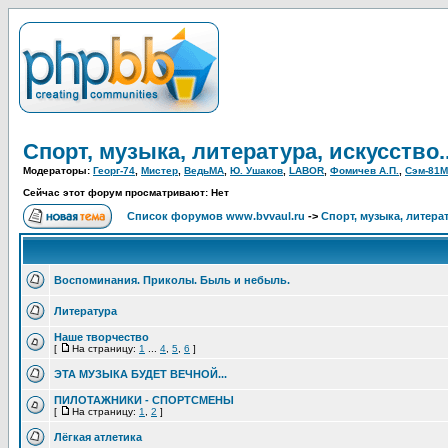
Спорт, музыка, литература, искусство..
Модераторы:
Георг-74
,
Мистер
,
ВедьМА
,
Ю. Ушаков
,
LABOR
,
Фомичев А.П.
,
Сэм-81М
Сейчас этот форум просматривают: Нет
Список форумов www.bvvaul.ru
->
Спорт, музыка, литерат
Воспоминания. Приколы. Быль и небыль.
Литература
Наше творчество
[
На страницу:
1
...
4
,
5
,
6
]
ЭТА МУЗЫКА БУДЕТ ВЕЧНОЙ...
ПИЛОТАЖНИКИ - СПОРТСМЕНЫ
[
На страницу:
1
,
2
]
Лёгкая атлетика