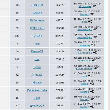
Вс Ноя 22, 2020 17:09
Сэм-81М
78
145673
Ю. Ушаков
Пн Ноя 02, 2020 22:22
15
LABOR
50589
Мистер
Пн Окт 07, 2019 21:33
12
Ю. Ушаков
41125
овас
Ср Мар 13, 2019 16:41
ДЖОНСОН
59
125502
avtomobilpro
Ср Мар 13, 2019 16:40
LABOR
202
302529
avtomobilpro
Пн Янв 07, 2019 22:01
3
root
11085
komarow
Вт Июн 12, 2018 20:21
Ильич-74
59
123033
В.Сигаев-81
Ср Дек 13, 2017 00:00
root
141
255215
глаВкОм84
Сб Дек 09, 2017 00:07
1
Чусов
9200
Сурин Леонид
Чт Сен 08, 2016 13:24
nikozavr
72
104424
root
Ср Сен 07, 2016 18:59
Мигарь
80
154306
briberg
Сб Мар 28, 2015 15:22
40
Папочка-Штейн
70892
Мистер
Пт Янв 02, 2015 16:54
15
Enot
36039
Мистер
Чт Фев 13, 2014 13:27
13
ДЖОНСОН
32810
Мистер