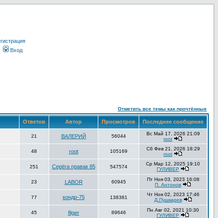
гистрация
Вход
Отметить все темы как прочтённые
Ответов
Автор
Просмотров
Последнее сообщение
Вс Май 17, 2026 21:09
21
ВАЛЕРИЙ
56044
root
Сб Фев 21, 2026 18:29
48
root
105169
root
Ср Мар 12, 2025 19:10
Серёга правак 85
251
547574
ГУЛИВЕР
Пт Ноя 03, 2023 16:08
23
LABOR
60945
П. Антонов
Чт Ноя 02, 2023 17:46
кондр-75
77
138381
Д.Пушкарев
Пн Авг 02, 2021 10:30
45
fliger
89646
ГУЛИВЕР