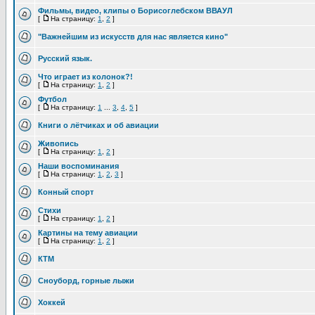
Фильмы, видео, клипы о Борисоглебском ВВАУЛ
[
На страницу:
1
,
2
]
"Важнейшим из искусств для нас является кино"
Русский язык.
Что играет из колонок?!
[
На страницу:
1
,
2
]
Футбол
[
На страницу:
1
...
3
,
4
,
5
]
Книги о лётчиках и об авиации
Живопись
[
На страницу:
1
,
2
]
Наши воспоминания
[
На страницу:
1
,
2
,
3
]
Конный спорт
Стихи
[
На страницу:
1
,
2
]
Картины на тему авиации
[
На страницу:
1
,
2
]
КТМ
Cноуборд, горные лыжи
Хоккей