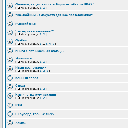
Фильмы, видео, клипы о Борисоглебском ВВАУЛ
[
На страницу:
1
,
2
]
"Важнейшим из искусств для нас является кино"
Русский язык.
Что играет из колонок?!
[
На страницу:
1
,
2
]
Футбол
[
На страницу:
1
...
3
,
4
,
5
]
Книги о лётчиках и об авиации
Живопись
[
На страницу:
1
,
2
]
Наши воспоминания
[
На страницу:
1
,
2
,
3
]
Конный спорт
Стихи
[
На страницу:
1
,
2
]
Картины на тему авиации
[
На страницу:
1
,
2
]
КТМ
Cноуборд, горные лыжи
Хоккей