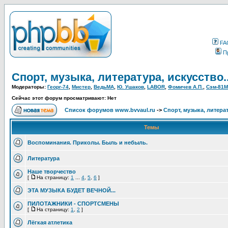
FA
П
Спорт, музыка, литература, искусство..
Модераторы:
Георг-74
,
Мистер
,
ВедьМА
,
Ю. Ушаков
,
LABOR
,
Фомичев А.П.
,
Сэм-81М
Сейчас этот форум просматривают: Нет
Список форумов www.bvvaul.ru
->
Спорт, музыка, литерат
Темы
Воспоминания. Приколы. Быль и небыль.
Литература
Наше творчество
[
На страницу:
1
...
4
,
5
,
6
]
ЭТА МУЗЫКА БУДЕТ ВЕЧНОЙ...
ПИЛОТАЖНИКИ - СПОРТСМЕНЫ
[
На страницу:
1
,
2
]
Лёгкая атлетика