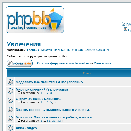
FA
П
Увлечения
Модераторы:
Георг-74
,
Мистер
,
ВедьМА
,
Ю. Ушаков
,
LABOR
,
Сэм-81М
Сейчас этот форум просматривают: Нет
Список форумов www.bvvaul.ru
->
Увлечения
Темы
Моделизм. Все масштабы и направления.
Мир приключений (велотуризм)
[
На страницу:
1
...
7
,
8
,
9
]
О братьях наших меньших...
[
На страницу:
1
...
4
,
5
,
6
]
Значки, шевроны, вымпелы нашего училища.
Мои фото. Они же влечения, и работа, и жизнь.
[
На страницу:
1
...
31
,
32
,
33
]
Авиа - видео