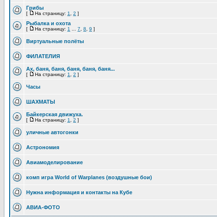
Грибы
[
На страницу:
1
,
2
]
Рыбалка и охота
[
На страницу:
1
...
7
,
8
,
9
]
Виртуальные полёты
ФИЛАТЕЛИЯ
Ах, баня, баня, баня, баня, баня...
[
На страницу:
1
,
2
]
Часы
ШАХМАТЫ
Байкерская движуха.
[
На страницу:
1
,
2
]
уличные автогонки
Астрономия
Авиамоделирование
комп игра World of Warplanes (воздушные бои)
Нужна информация и контакты на Кубе
АВИА-ФОТО