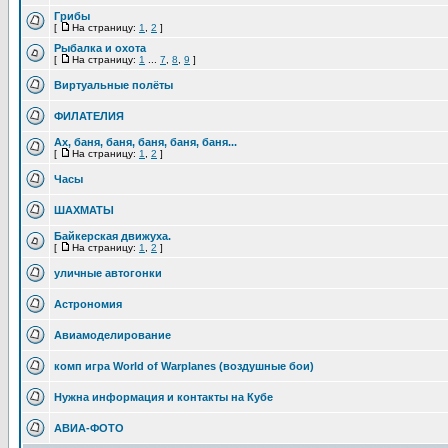
Грибы
[
На страницу:
1
,
2
]
Рыбалка и охота
[
На страницу:
1
...
7
,
8
,
9
]
Виртуальные полёты
ФИЛАТЕЛИЯ
Ах, баня, баня, баня, баня, баня...
[
На страницу:
1
,
2
]
Часы
ШАХМАТЫ
Байкерская движуха.
[
На страницу:
1
,
2
]
уличные автогонки
Астрономия
Авиамоделирование
комп игра World of Warplanes (воздушные бои)
Нужна информация и контакты на Кубе
АВИА-ФОТО