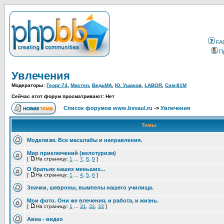
FA
П
Увлечения
Модераторы:
Георг-74
,
Мистер
,
ВедьМА
,
Ю. Ушаков
,
LABOR
,
Сэм-81М
Сейчас этот форум просматривают: Нет
Список форумов www.bvvaul.ru
->
Увлечения
Темы
Моделизм. Все масштабы и направления.
Мир приключений (велотуризм)
[
На страницу:
1
...
7
,
8
,
9
]
О братьях наших меньших...
[
На страницу:
1
...
4
,
5
,
6
]
Значки, шевроны, вымпелы нашего училища.
Мои фото. Они же влечения, и работа, и жизнь.
[
На страницу:
1
...
31
,
32
,
33
]
Авиа - видео