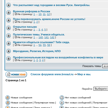
Что распыляют над городами и весями Руси. Химтрейлы.
Военная реформа в России
[
На страницу:
1
...
10
,
11
,
12
]
Пора перевооружать армию.иначе России не устоять!
[
На страницу:
1
,
2
]
Открытое письмо
[
На страницу:
1
...
3
,
4
,
5
]
Политические темы. Учимся общаться.
[
На страницу:
1
...
140
,
141
,
142
]
Нравится общаться ссылками? Тебе сюда.
[
На страницу:
1
...
54
,
55
,
56
]
Мiроздание, Религия, История, НЛО
Профессиональным взглядом на вооружённые конфликты в мире
[
На страницу:
1
,
2
,
3
,
4
]
Показать темы:
Список форумов www.bvvaul.ru
->
Мир и мы.
Страница
1
из
1
Перейти:
Новые сообщения
Нет новых сообщений
Новые сообщения [ Популярная тема ]
Нет новых сообщений [ Популярная 
Новые сообщения [ Тема закрыта ]
Нет новых сообщений [ Тема закрыта