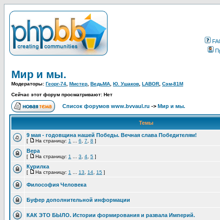
FA
П
Мир и мы.
Модераторы:
Георг-74
,
Мистер
,
ВедьМА
,
Ю. Ушаков
,
LABOR
,
Сэм-81М
Сейчас этот форум просматривают: Нет
Список форумов www.bvvaul.ru
->
Мир и мы.
Темы
9 мая - годовщина нашей Победы. Вечная слава Победителям!
[
На страницу:
1
...
6
,
7
,
8
]
Вера
[
На страницу:
1
...
3
,
4
,
5
]
Курилка
[
На страницу:
1
...
13
,
14
,
15
]
Философия Человека
Буфер дополнительной информации
КАК ЭТО БЫЛО. Истории формирования и развала Империй.