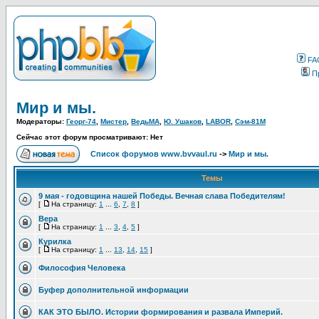
FA
П
Мир и мы.
Модераторы:
Георг-74
,
Мистер
,
ВедьМА
,
Ю. Ушаков
,
LABOR
,
Сэм-81М
Сейчас этот форум просматривают: Нет
Список форумов www.bvvaul.ru
->
Мир и мы.
Темы
9 мая - годовщина нашей Победы. Вечная слава Победителям!
[
На страницу:
1
...
6
,
7
,
8
]
Вера
[
На страницу:
1
...
3
,
4
,
5
]
Курилка
[
На страницу:
1
...
13
,
14
,
15
]
Философия Человека
Буфер дополнительной информации
КАК ЭТО БЫЛО. Истории формирования и развала Империй.