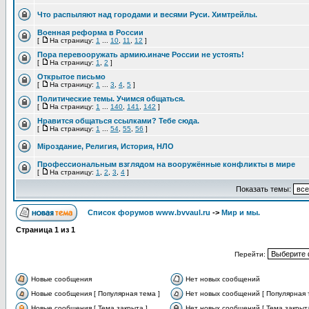
Что распыляют над городами и весями Руси. Химтрейлы.
Военная реформа в России
[
На страницу:
1
...
10
,
11
,
12
]
Пора перевооружать армию.иначе России не устоять!
[
На страницу:
1
,
2
]
Открытое письмо
[
На страницу:
1
...
3
,
4
,
5
]
Политические темы. Учимся общаться.
[
На страницу:
1
...
140
,
141
,
142
]
Нравится общаться ссылками? Тебе сюда.
[
На страницу:
1
...
54
,
55
,
56
]
Мiроздание, Религия, История, НЛО
Профессиональным взглядом на вооружённые конфликты в мире
[
На страницу:
1
,
2
,
3
,
4
]
Показать темы:
Список форумов www.bvvaul.ru
->
Мир и мы.
Страница
1
из
1
Перейти:
Новые сообщения
Нет новых сообщений
Новые сообщения [ Популярная тема ]
Нет новых сообщений [ Популярная 
Новые сообщения [ Тема закрыта ]
Нет новых сообщений [ Тема закрыта