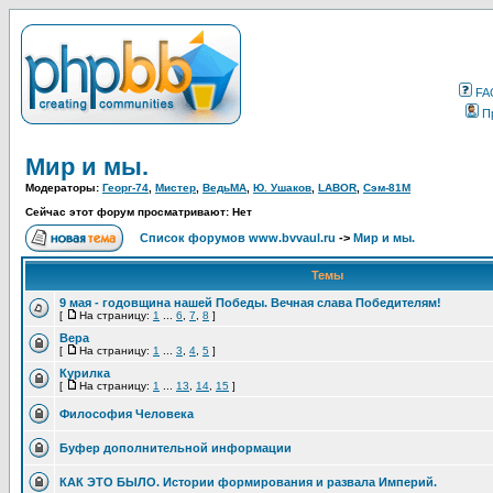
FA
П
Мир и мы.
Модераторы:
Георг-74
,
Мистер
,
ВедьМА
,
Ю. Ушаков
,
LABOR
,
Сэм-81М
Сейчас этот форум просматривают: Нет
Список форумов www.bvvaul.ru
->
Мир и мы.
Темы
9 мая - годовщина нашей Победы. Вечная слава Победителям!
[
На страницу:
1
...
6
,
7
,
8
]
Вера
[
На страницу:
1
...
3
,
4
,
5
]
Курилка
[
На страницу:
1
...
13
,
14
,
15
]
Философия Человека
Буфер дополнительной информации
КАК ЭТО БЫЛО. Истории формирования и развала Империй.