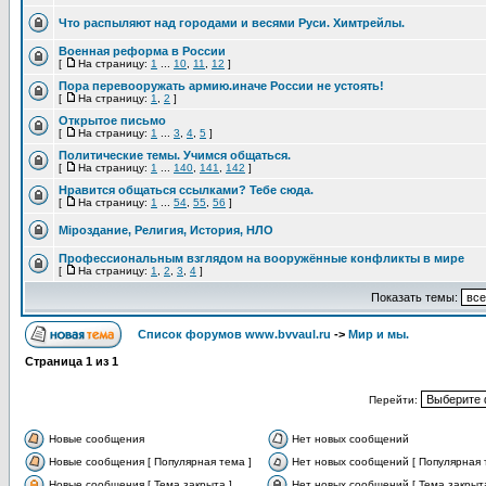
Что распыляют над городами и весями Руси. Химтрейлы.
Военная реформа в России
[
На страницу:
1
...
10
,
11
,
12
]
Пора перевооружать армию.иначе России не устоять!
[
На страницу:
1
,
2
]
Открытое письмо
[
На страницу:
1
...
3
,
4
,
5
]
Политические темы. Учимся общаться.
[
На страницу:
1
...
140
,
141
,
142
]
Нравится общаться ссылками? Тебе сюда.
[
На страницу:
1
...
54
,
55
,
56
]
Мiроздание, Религия, История, НЛО
Профессиональным взглядом на вооружённые конфликты в мире
[
На страницу:
1
,
2
,
3
,
4
]
Показать темы:
Список форумов www.bvvaul.ru
->
Мир и мы.
Страница
1
из
1
Перейти:
Новые сообщения
Нет новых сообщений
Новые сообщения [ Популярная тема ]
Нет новых сообщений [ Популярная 
Новые сообщения [ Тема закрыта ]
Нет новых сообщений [ Тема закрыта