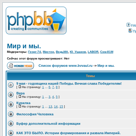
FA
П
Мир и мы.
Модераторы:
Георг-74
,
Мистер
,
ВедьМА
,
Ю. Ушаков
,
LABOR
,
Сэм-81М
Сейчас этот форум просматривают: Нет
Список форумов www.bvvaul.ru
->
Мир и мы.
Темы
9 мая - годовщина нашей Победы. Вечная слава Победителям!
[
На страницу:
1
...
6
,
7
,
8
]
Вера
[
На страницу:
1
...
3
,
4
,
5
]
Курилка
[
На страницу:
1
...
13
,
14
,
15
]
Философия Человека
Буфер дополнительной информации
КАК ЭТО БЫЛО. Истории формирования и развала Империй.