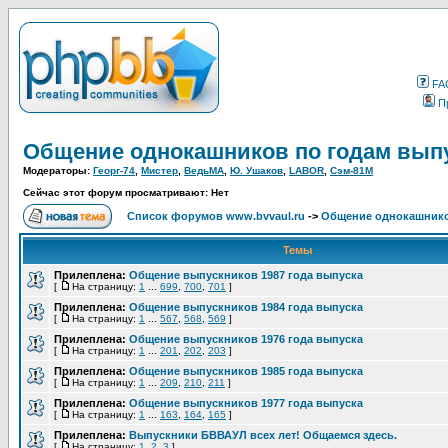
FA
П
Общение однокашников по годам вып
Модераторы:
Георг-74
,
Мистер
,
ВедьМА
,
Ю. Ушаков
,
LABOR
,
Сэм-81М
Сейчас этот форум просматривают: Нет
Список форумов www.bvvaul.ru
->
Общение однокашнико
Темы
Прилеплена:
Общение выпускников 1987 года выпуска
[
На страницу:
1
...
699
,
700
,
701
]
Прилеплена:
Общение выпускников 1984 года выпуска
[
На страницу:
1
...
567
,
568
,
569
]
Прилеплена:
Общение выпускников 1976 года выпуска
[
На страницу:
1
...
201
,
202
,
203
]
Прилеплена:
Общение выпускников 1985 года выпуска
[
На страницу:
1
...
209
,
210
,
211
]
Прилеплена:
Общение выпускников 1977 года выпуска
[
На страницу:
1
...
163
,
164
,
165
]
Прилеплена:
Выпускники БВВАУЛ всех лет! Общаемся здесь.
[
На страницу:
1
,
2
,
3
]