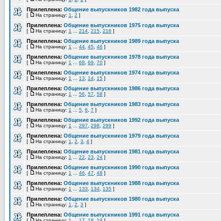
Прилеплена:
Общение выпускников 1982 года выпуска
[
На страницу:
1
,
2
]
Прилеплена:
Общение выпускников 1975 года выпуска
[
На страницу:
1
...
214
,
215
,
216
]
Прилеплена:
Общение выпускников 1989 года выпуска
[
На страницу:
1
...
44
,
45
,
46
]
Прилеплена:
Общение выпускников 1978 года выпуска
[
На страницу:
1
...
68
,
69
,
70
]
Прилеплена:
Общение выпускников 1974 года выпуска
[
На страницу:
1
...
13
,
14
,
15
]
Прилеплена:
Общение выпускников 1986 года выпуска
[
На страницу:
1
...
56
,
57
,
58
]
Прилеплена:
Общение выпускников 1983 года выпуска
[
На страницу:
1
...
5
,
6
,
7
]
Прилеплена:
Общение выпускников 1992 года выпуска
[
На страницу:
1
...
297
,
298
,
299
]
Прилеплена:
Общение выпускников 1979 года выпуска
[
На страницу:
1
,
2
,
3
,
4
]
Прилеплена:
Общение выпускников 1981 года выпуска
[
На страницу:
1
...
22
,
23
,
24
]
Прилеплена:
Общение выпускников 1990 года выпуска
[
На страницу:
1
...
46
,
47
,
48
]
Прилеплена:
Общение выпускников 1988 года выпуска
[
На страницу:
1
...
133
,
134
,
135
]
Прилеплена:
Общение выпускников 1980 года выпуска
[
На страницу:
1
,
2
,
3
]
Прилеплена:
Общение выпускников 1991 года выпуска
[
На страницу:
1
...
17
,
18
,
19
]