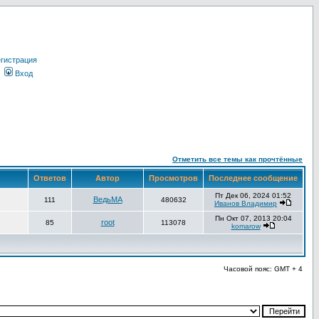
гистрация
Вход
Отметить все темы как прочтённые
Ответов
Автор
Просмотров
Последнее сообщение
Пт Дек 06, 2024 01:52
ВедьМА
111
480632
Иванов Владимир
Пн Окт 07, 2013 20:04
root
85
113078
komarow
Часовой пояс: GMT + 4