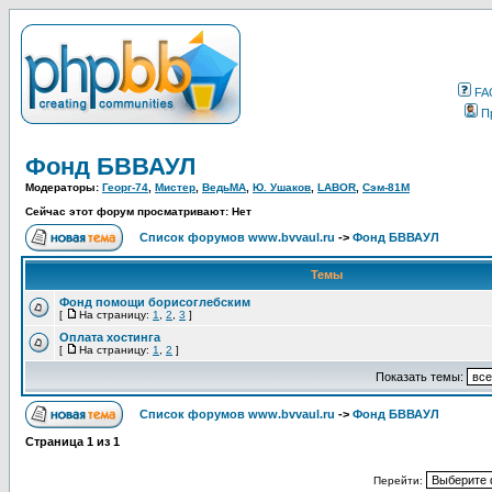
FA
П
Фонд БВВАУЛ
Модераторы:
Георг-74
,
Мистер
,
ВедьМА
,
Ю. Ушаков
,
LABOR
,
Сэм-81М
Сейчас этот форум просматривают: Нет
Список форумов www.bvvaul.ru
->
Фонд БВВАУЛ
Темы
Фонд помощи борисоглебским
[
На страницу:
1
,
2
,
3
]
Оплата хостинга
[
На страницу:
1
,
2
]
Показать темы:
Список форумов www.bvvaul.ru
->
Фонд БВВАУЛ
Страница
1
из
1
Перейти: