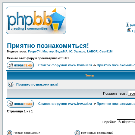
FA
П
Приятно познакомиться!
Модераторы:
Георг-74
,
Мистер
,
ВедьМА
,
Ю. Ушаков
,
LABOR
,
Сэм-81М
Сейчас этот форум просматривают: Нет
Список форумов www.bvvaul.ru
->
Приятно познакомитьс
Темы
Приятно познакомиться!
Показать темы:
Список форумов www.bvvaul.ru
->
Приятно познакомитьс
Страница
1
из
1
Перейти:
Новые сообщения
Нет новых сообщений