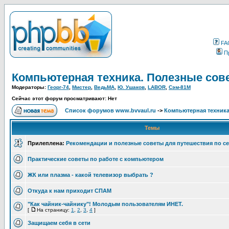
FA
П
Компьютерная техника. Полезные со
Модераторы:
Георг-74
,
Мистер
,
ВедьМА
,
Ю. Ушаков
,
LABOR
,
Сэм-81М
Сейчас этот форум просматривают: Нет
Список форумов www.bvvaul.ru
->
Компьютерная техника
Темы
Прилеплена:
Рекомендации и полезные советы для путешествия по се
Практические советы по работе с компьютером
ЖК или плазма - какой телевизор выбрать ?
Откуда к нам приходит СПАМ
"Как чайник-чайнику"! Молодым пользователям ИНЕТ.
[
На страницу:
1
,
2
,
3
,
4
]
Защищаем себя в сети