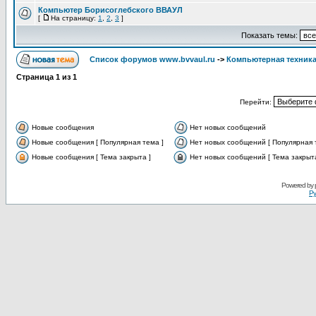
Компьютер Борисоглебского ВВАУЛ
[
На страницу:
1
,
2
,
3
]
Показать темы:
Список форумов www.bvvaul.ru
->
Компьютерная техника
Страница
1
из
1
Перейти:
Новые сообщения
Нет новых сообщений
Новые сообщения [ Популярная тема ]
Нет новых сообщений [ Популярная 
Новые сообщения [ Тема закрыта ]
Нет новых сообщений [ Тема закрыта
Powered by
Ру