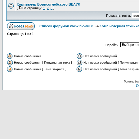
Компьютер Борисоглебского ВВАУЛ
[
На страницу:
1
,
2
,
3
]
Показать темы:
Список форумов www.bvvaul.ru
->
Компьютерная техника
Страница
1
из
1
Перейти:
Новые сообщения
Нет новых сообщений
Новые сообщения [ Популярная тема ]
Нет новых сообщений [ Популярная 
Новые сообщения [ Тема закрыта ]
Нет новых сообщений [ Тема закрыта
Powered by
Ру