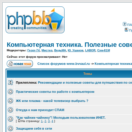
FA
П
Компьютерная техника. Полезные со
Модераторы:
Георг-74
,
Мистер
,
ВедьМА
,
Ю. Ушаков
,
LABOR
,
Сэм-81М
Сейчас этот форум просматривают: Нет
Список форумов www.bvvaul.ru
->
Компьютерная техника
Темы
Прилеплена:
Рекомендации и полезные советы для путешествия по се
Практические советы по работе с компьютером
ЖК или плазма - какой телевизор выбрать ?
Откуда к нам приходит СПАМ
"Как чайник-чайнику"! Молодым пользователям ИНЕТ.
[
На страницу:
1
,
2
,
3
,
4
]
Защищаем себя в сети