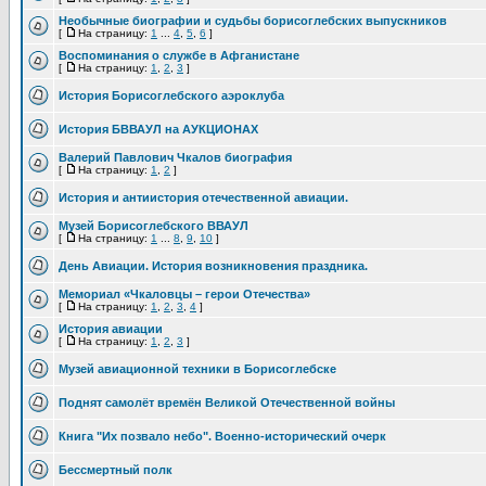
Необычные биографии и судьбы борисоглебских выпускников
[
На страницу:
1
...
4
,
5
,
6
]
Воспоминания о службе в Афганистане
[
На страницу:
1
,
2
,
3
]
История Борисоглебского аэроклуба
История БВВАУЛ на АУКЦИОНАХ
Валерий Павлович Чкалов биография
[
На страницу:
1
,
2
]
История и антиистория отечественной авиации.
Музей Борисоглебского ВВАУЛ
[
На страницу:
1
...
8
,
9
,
10
]
День Авиации. История возникновения праздника.
Мемориал «Чкаловцы – герои Отечества»
[
На страницу:
1
,
2
,
3
,
4
]
История авиации
[
На страницу:
1
,
2
,
3
]
Музей авиационной техники в Борисоглебске
Поднят самолёт времён Великой Отечественной войны
Книга "Их позвало небо". Военно-исторический очерк
Бессмертный полк