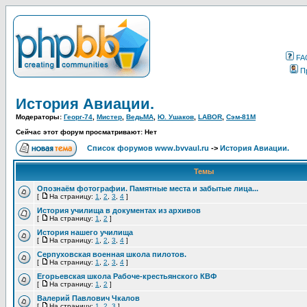
FA
П
История Авиации.
Модераторы:
Георг-74
,
Мистер
,
ВедьМА
,
Ю. Ушаков
,
LABOR
,
Сэм-81М
Сейчас этот форум просматривают: Нет
Список форумов www.bvvaul.ru
->
История Авиации.
Темы
Опознаём фотографии. Памятные места и забытые лица...
[
На страницу:
1
,
2
,
3
,
4
]
История училища в документах из архивов
[
На страницу:
1
,
2
]
История нашего училища
[
На страницу:
1
,
2
,
3
,
4
]
Серпуховская военная школа пилотов.
[
На страницу:
1
,
2
,
3
,
4
]
Егорьевская школа Рабоче-крестьянского КВФ
[
На страницу:
1
,
2
]
Валерий Павлович Чкалов
[
На страницу:
1
,
2
,
3
]