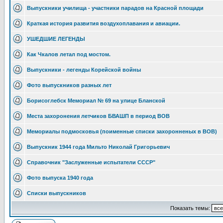
Выпускники училища - участники парадов на Красной площади
Краткая история развития воздухоплавания и авиации.
УШЕДШИЕ ЛЕГЕНДЫ
Как Чкалов летал под мостом.
Выпускники - легенды Корейской войны
Фото выпускников разных лет
Борисоглебск Мемориал № 69 на улице Бланской
Места захоронения летчиков БВАШП в период ВОВ
Мемориалы подмосковья (поименные списки захоронненых в ВОВ)
Выпускник 1944 года Мильто Николай Григорьевич
Справочник "Заслуженные испытатели СССР"
Фото выпуска 1940 года
Списки выпускников
Показать темы: