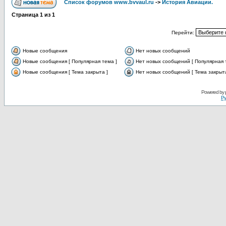
Список форумов www.bvvaul.ru
->
История Авиации.
Страница
1
из
1
Перейти:
Новые сообщения
Нет новых сообщений
Новые сообщения [ Популярная тема ]
Нет новых сообщений [ Популярная 
Новые сообщения [ Тема закрыта ]
Нет новых сообщений [ Тема закрыта
Powered by
Ру