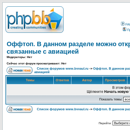
FA
П
Оффтоп. В данном разделе можно отк
связанные с авиацией
Модераторы: Нет
Сейчас этот форум просматривают: Нет
Список форумов www.bvvaul.ru
->
Оффтоп. В данном раз
авиацией
Темы
Ответов
Автор
Просмотров
В этом фо
Щёлкните
Начать новую 
Показать темы:
Список форумов www.bvvaul.ru
->
Оффтоп. В данном раз
Перейти: