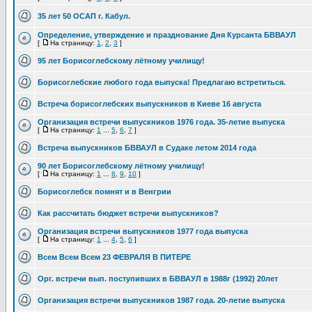
35 лет 50 ОСАП г. Кабул.
Определение, утверждение и празднование Дня Курсанта БВВАУЛ
[
На страницу:
1
,
2
,
3
]
95 лет Борисоглебскому лётному училищу!
Борисоглебские любого года выпуска! Предлагаю встретиться.
Встреча борисоглебских выпускников в Киеве 16 августа
Организация встречи выпускников 1976 года. 35-летие выпуска
[
На страницу:
1
...
5
,
6
,
7
]
Встреча выпускников БВВАУЛ в Судаке летом 2014 года
90 лет Борисоглебскому лётному училищу!
[
На страницу:
1
...
8
,
9
,
10
]
Борисоглебск помнят и в Венгрии
Как рассчитать бюджет встречи выпускников?
Организация встречи выпускников 1977 года выпуска
[
На страницу:
1
...
4
,
5
,
6
]
Всем Всем Всем 23 ФЕВРАЛЯ В ПИТЕРЕ
Орг. встречи вып. поступивших в БВВАУЛ в 1988г (1992) 20лет
Организация встречи выпускников 1987 года. 20-летие выпуска