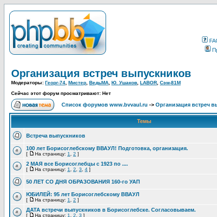
FA
П
Организация встреч выпускников
Модераторы:
Георг-74
,
Мистер
,
ВедьМА
,
Ю. Ушаков
,
LABOR
,
Сэм-81М
Сейчас этот форум просматривают: Нет
Список форумов www.bvvaul.ru
->
Организация встреч в
Темы
Встреча выпускников
100 лет Борисоглебскому ВВАУЛ! Подготовка, организация.
[
На страницу:
1
,
2
]
2 МАЯ все Борисоглебцы с 1923 по ....
[
На страницу:
1
,
2
,
3
,
4
]
50 ЛЕТ СО ДНЯ ОБРАЗОВАНИЯ 160-го УАП
ЮБИЛЕЙ: 95 лет Борисоглебскому ВВАУЛ
[
На страницу:
1
,
2
]
ДАТА встречи выпускников в Борисоглебске. Согласовываем.
[
На страницу:
1
,
2
,
3
]