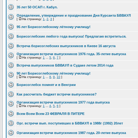
35 лет 50 ОСАП г. Кабул.
Определение, утверждение и празднование Дня Курсанта БВВАУЛ
[
На страницу:
1
,
2
,
3
]
95 лет Борисоглебскому лётному училищу!
Борисоглебские любого года выпуска! Предлагаю встретиться.
Встреча борисоглебских выпускников в Киеве 16 августа
Организация встречи выпускников 1976 года. 35-летие выпуска
[
На страницу:
1
...
5
,
6
,
7
]
Встреча выпускников БВВАУЛ в Судаке летом 2014 года
90 лет Борисоглебскому лётному училищу!
[
На страницу:
1
...
8
,
9
,
10
]
Борисоглебск помнят и в Венгрии
Как рассчитать бюджет встречи выпускников?
Организация встречи выпускников 1977 года выпуска
[
На страницу:
1
...
4
,
5
,
6
]
Всем Всем Всем 23 ФЕВРАЛЯ В ПИТЕРЕ
Орг. встречи вып. поступивших в БВВАУЛ в 1988г (1992) 20лет
Организация встречи выпускников 1987 года. 20-летие выпуска