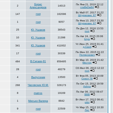
Борис
Пн Янв 21, 2019 22:12
2
14013
Александров
глаВкОм84
Вс Май 07, 2017 21:22
root
147
162096
Штурмовик_87
Пн Фев 13, 2017 23:30
1
root
9057
Штурмовик_87
Пн Дек 12, 2016 13:53
25
Ю. Ушаков
38543
root
Пн Авг 24, 2015 20:06
10
Ю. Ушаков
21398
koya
Чт Июн 25, 2015 01:41
Ю. Ушаков
341
411932
д.Саня
Пн Июн 22, 2015 01:22
17
root
30339
Полянскович
Вт Мар 10, 2015 21:42
В.Сигаев-81
484
859495
Мистер
Сб Июл 06, 2013 12:22
28
root
48279
root
Вт Фев 05, 2013 10:09
4
Выпускник
13500
Сокол 78
Пн Окт 15, 2012 19:59
Часовских Ю.М.
268
326173
Ashna
Пн Авг 06, 2012 09:47
8
matros
19169
ВВВ
Вт Июл 17, 2012 08:41
1
Мисько Валера
8842
pilot
Чт Мар 15, 2012 10:30
9
root
22509
Лис