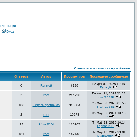
гистрация
Вход
Отметить все темы как прочтённые
Ответов
Автор
Просмотров
Последнее сообщение
Вс Дек 07, 2025 13:15
0
Буржуй
6179
Буржуй
Пн Апр 22, 2024 22:59
root
85
224938
В.Сигаев-81
Ср Май 03, 2023 01:56
Серёга правак 85
186
328084
В.Сигаев-81
Сб Мар 06, 2021 13:18
2
root
10278
root
Пн Май 13, 2019 10:14
Сэм-81М
92
125767
Карпов В.В.
Пн Мар 18, 2019 23:01
root
101
167146
глаВкОм84