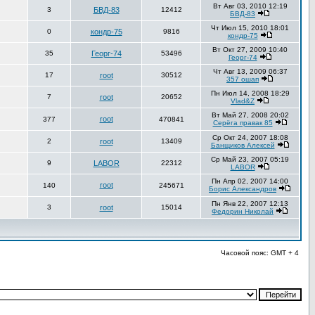
Вт Авг 03, 2010 12:19
3
БВД-83
12412
БВД-83
Чт Июл 15, 2010 18:01
0
кондр-75
9816
кондр-75
Вт Окт 27, 2009 10:40
35
Георг-74
53496
Георг-74
Чт Авг 13, 2009 06:37
17
root
30512
357 ошап
Пн Июл 14, 2008 18:29
7
root
20652
Vlad&Z
Вт Май 27, 2008 20:02
root
377
470841
Серёга правак 85
Ср Окт 24, 2007 18:08
2
root
13409
Банщиков Алексей
Ср Май 23, 2007 05:19
9
LABOR
22312
LABOR
Пн Апр 02, 2007 14:00
root
140
245671
Борис Александров
Пн Янв 22, 2007 12:13
3
root
15014
Федорин Николай
Часовой пояс: GMT + 4