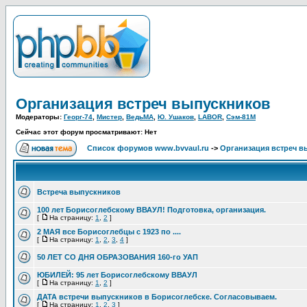
Организация встреч выпускников
Модераторы:
Георг-74
,
Мистер
,
ВедьМА
,
Ю. Ушаков
,
LABOR
,
Сэм-81М
Сейчас этот форум просматривают: Нет
Список форумов www.bvvaul.ru
->
Организация встреч в
Встреча выпускников
100 лет Борисоглебскому ВВАУЛ! Подготовка, организация.
[
На страницу:
1
,
2
]
2 МАЯ все Борисоглебцы с 1923 по ....
[
На страницу:
1
,
2
,
3
,
4
]
50 ЛЕТ СО ДНЯ ОБРАЗОВАНИЯ 160-го УАП
ЮБИЛЕЙ: 95 лет Борисоглебскому ВВАУЛ
[
На страницу:
1
,
2
]
ДАТА встречи выпускников в Борисоглебске. Согласовываем.
[
На страницу:
1
,
2
,
3
]