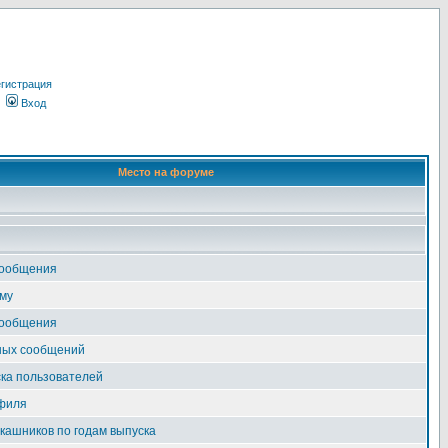
гистрация
Вход
Место на форуме
сообщения
му
сообщения
ных сообщений
ка пользователей
филя
ашников по годам выпуска