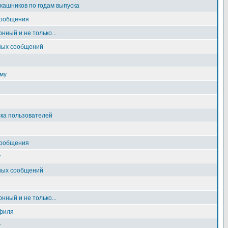
ашников по годам выпуска
сообщения
нный и не только...
ных сообщений
му
ка пользователей
сообщения
у
ных сообщений
нный и не только...
филя
у