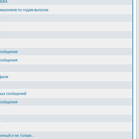
ВЕКА
ашников по годам выпуска
у
у
у
сообщения
сообщения
у
филя
у
ных сообщений
сообщения
у
у
нный и не только...