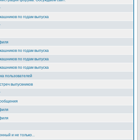
нистрации форума. Обсуждаем сайт.
у
ашников по годам выпуска
у
филя
ашников по годам выпуска
ашников по годам выпуска
ашников по годам выпуска
ка пользователей
стреч выпускников
у
сообщения
филя
филя
нный и не только...