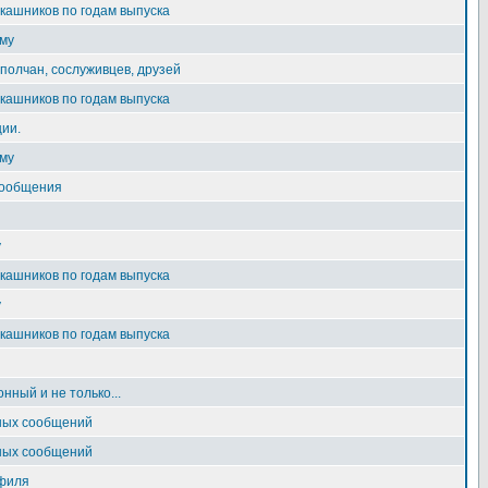
ашников по годам выпуска
му
олчан, сослуживцев, друзей
ашников по годам выпуска
ии.
му
сообщения
у
ашников по годам выпуска
у
ашников по годам выпуска
нный и не только...
ных сообщений
ных сообщений
филя