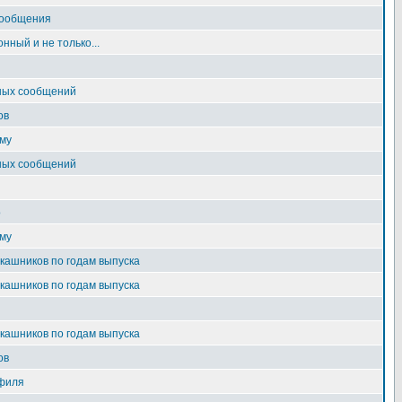
сообщения
нный и не только...
ных сообщений
ов
му
ных сообщений
о
му
ашников по годам выпуска
ашников по годам выпуска
ашников по годам выпуска
ов
филя