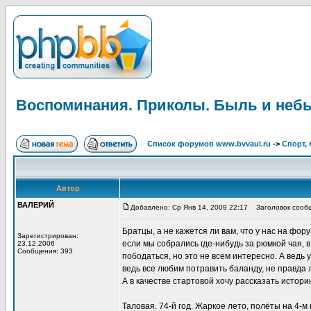
Воспоминания. Приколы. Быль и неб
Список форумов www.bvvaul.ru
->
Спорт, 
Автор
ВАЛЕРИЙ
Добавлено: Ср Янв 14, 2009 22:17
Заголовок сообщ
Братцы, а не кажется ли вам, что у нас на фо
Зарегистрирован:
если мы собрались где-нибудь за рюмкой чая, 
23.12.2006
Сообщения: 393
пободаться, но это не всем интересно. А ведь 
ведь все любим потравить баланду, не правда 
А в качестве стартовой хочу рассказать истор
Таловая. 74-й год. Жаркое лето, полёты на 4-