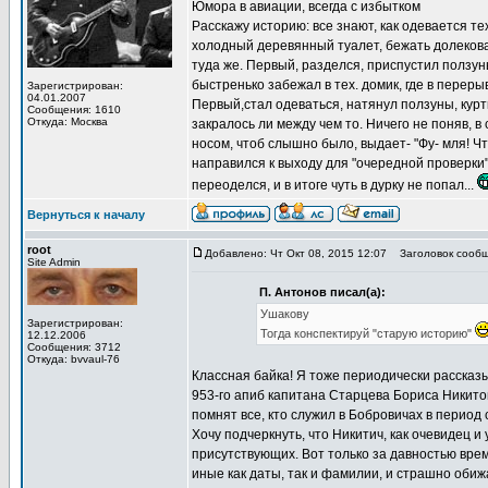
Юмора в авиации, всегда с избытком
Расскажу историю: все знают, как одевается тех
холодный деревянный туалет, бежать долековато
туда же. Первый, разделся, приспустил ползуны,
быстренько забежал в тех. домик, где в переры
Зарегистрирован:
04.01.2007
Первый,стал одеваться, натянул ползуны, куртк
Сообщения: 1610
Откуда: Москва
закралось ли между чем то. Ничего не поняв, в
носом, чтоб слышно было, выдает- "Фу- мля! Чт
направился к выходу для "очередной проверки".
переоделся, и в итоге чуть в дурку не попал...
Вернуться к началу
root
Добавлено: Чт Окт 08, 2015 12:07
Заголовок сообщ
Site Admin
П. Антонов писал(а):
Ушакову
Зарегистрирован:
Тогда конспектируй "старую историю"
12.12.2006
Сообщения: 3712
Откуда: bvvaul-76
Классная байка! Я тоже периодически рассказы
953-го апиб капитана Старцева Бориса Никито
помнят все, кто служил в Бобровичах в период с
Хочу подчеркнуть, что Никитич, как очевидец 
присутствующих. Вот только за давностью врем
иные как даты, так и фамилии, и страшно обиж