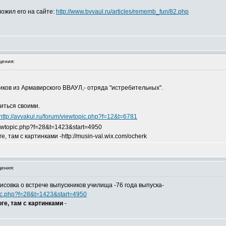
ожил его на сайте:
http://www.bvvaul.ru/articles/rememb_fun/82.php
ения:
иков из Армавирского ВВАУЛ,- отряда "истребительных".
иться своими.
http://avvakul.ru/forum/viewtopic.php?f=12&t=6781
viewtopic.php?f=28&t=1423&start=4950
 там с картинками -http://musin-val.wix.com/ocherk
ения:
исовка о встрече выпускников училища -76 года выпуска-
opic.php?f=28&t=1423&start=4950
ге, там с картинками
-