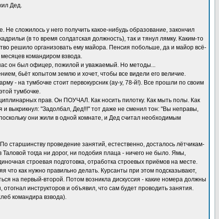
жил Дед.
е. Не сложилось у него получить какое-нибудь образование, закончил
рильи (в то время солдатская должность), так и тянул лямку. Каким-то
тво решило организовать ему майора. Пенсия побольше, да и майор всё-
о месяцев командиром взвода.
нас он был офицер, пожилой и уважаемый. Но методы...
нием, бьёт копытом землю и хочет, чтобы все видели его величие.
у - на тумбочке стоит первокурсник (ау-у, 78-й!). Все прошли по своим
этой тумбочке.
сциплинарных прав. Он ПОУЧАЛ. Как носить пилотку. Как мыть полы. Как
 и выкрикнул: "Задолбал, Дед!!!" тот даже не сменил тон: "Вы неправы,
, поскольку они жили в одной комнате, и Дед считал необходимым
а. По старшинству проведение занятий, естественно, досталось лётчикам-
 Таловой тогда ни дорог, ни подобия плаца - ничего не было. Ямы,
одиночная строевая подготовка, отработка строевых приёмов на месте.
яя что как нужно правильно делать. Курсанты при этом подсказывают,
аться на первый-второй. Потом возникла дискуссия - какие номера должны
и, отогнал инструкторов и объявил, что сам будет проводить занятия.
хлеб командира взвода).