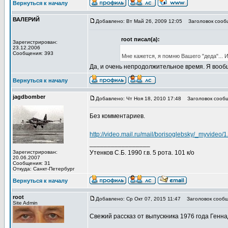
Вернуться к началу
ВАЛЕРИЙ
Добавлено: Вт Май 26, 2009 12:05
Заголовок сообщ
root писал(а):
Зарегистрирован:
23.12.2006
Сообщения: 393
Мне кажется, я помню Вашего "деда"... 
Да, и очень непродолжительное время. Я вообщ
Вернуться к началу
jagdbomber
Добавлено: Чт Ноя 18, 2010 17:48
Заголовок сообщ
Без комментариев.
http://video.mail.ru/mail/borisoglebsky/_myvideo/1
_________________
Зарегистрирован:
Утенков С.Б. 1990 г.в. 5 рота. 101 к/о
20.06.2007
Сообщения: 31
Откуда: Санкт-Петербург
Вернуться к началу
root
Добавлено: Ср Окт 07, 2015 11:47
Заголовок сообщ
Site Admin
Свежий рассказ от выпускника 1976 года Генна