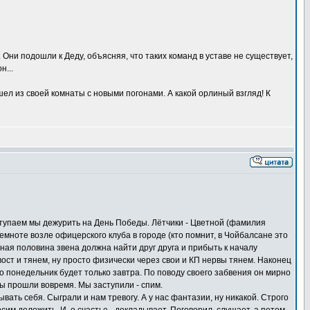
Они подошли к Деду, объясняя, что таких команд в уставе не существует,
н...
ел из своей комнаты с новыми погонами. А какой орлиный взгляд! К
аступаем мы дежурить на День Победы. Лётчики - Цветной (фамилия
темноте возле офицерского клуба в городе (кто помнит, в Чойбалсане это
тная половина звена должна найти друг друга и прибыть к началу
вост и тянем, ну просто физически через свои и КП нервы тянем. Наконец
то понедельник будет только завтра. По поводу своего забвения он мирно
ды прошли вовремя. Мы заступили - спим.
ать себя. Сыграли и нам тревогу. А у нас фантазии, ну никакой. Строго