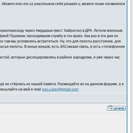
з... Может кто-то из участников себя узнают и, может тоже посмеются
огранпереходу через Амударью (мост Хайратон) в ДРА. Летели военным
Юркой Пушиком, проходившим службу в тех краях. Как раз в эти дни он
о там мы условились встретиться. Ну, что для пехоты расстояние, для
ратья-пилоты. В конце концов, есть ЗАСовская связь, и есть «телефонное
астей, которые дислоцировались в районе аэродрома, я уже через час
щё не стёрлись из нашей памяти. Размещайте их на данном форуме, а я
рисылайте на мой e-mail
yuri.u.kiev@gmail.com