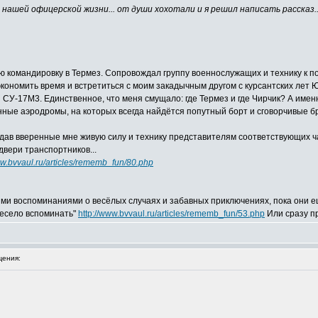
из нашей офицерской жизни... от души хохотали и я решил написать расска
ю командировку в Термез. Сопровождал группу военнослужащих и технику к п
 сэкономить время и встретиться с моим закадычным другом с курсантских лет 
 СУ-17М3. Единственное, что меня смущало: где Термез и где Чирчик? А именн
оенные аэродромы, на которых всегда найдётся попутный борт и сговорчивые б
едав вверенные мне живую силу и технику представителям соответствующих ч
двери транспортников...
ww.bvvaul.ru/articles/rememb_fun/80.php
ми воспоминаниями о весёлых случаях и забавных приключениях, пока они е
Весело вспоминать"
http://www.bvvaul.ru/articles/rememb_fun/53.php
Или сразу п
ения: