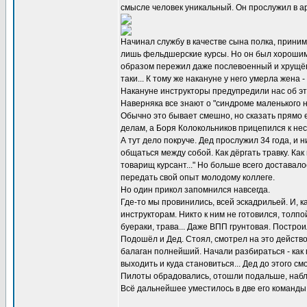
смысле человек уникальный. Он прослужил в арм
Начинал службу в качестве сына полка, приним
лишь фельдшерские курсы. Но он был хорошим ч
образом пережил даже послевоенный и хрущёвс
таки... К тому же накануне у него умерла жена
Накануне инструкторы предупредили нас об это
Наверняка все знают о "синдроме маленького н
Обычно это бывает смешно, но сказать прямо е
делам, а Боря Колокольников прицепился к несч
А тут дело покруче. Дед прослужил 34 года, и 
общаться между собой. Как дёргать травку. Как
товарищ курсант..." Но больше всего доставал
передать свой опыт молодому коллеге.
Но один прикол запомнился навсегда.
Где-то мы провинились, всей эскадрильей. И, к
инструкторам. Никто к ним не готовился, толпо
буераки, трава... Даже ВПП грунтовая. Постро
Подошёл и Дед. Стоял, смотрел на это действо
балаган полнейший. Начали разбираться - как 
выходить и куда становиться... Дед до этого с
Пилоты обрадовались, отошли подальше, наблюд
Всё дальнейшее уместилось в две его команды