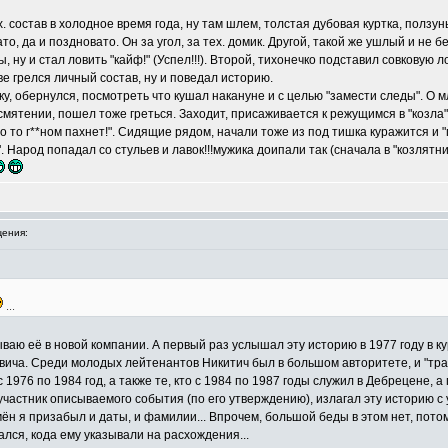
. состав в холодное время года, ну там шлем, толстая дубовая куртка, ползун
, да и поздновато. Он за угол, за тех. домик. Другой, такой же ушлый и не б
 ну и стал ловить "кайф!" (Успел!!!). Второй, тихонечко подставил совковую л
ве грелся личный состав, ну и поведал историю.
у, обернулся, посмотреть что кушал накануне и с целью "замести следы". О м
 смятении, пошел тоже греться. Заходит, присаживается к режущимся в "козла
о то г**ном пахнет!". Сидящие рядом, начали тоже из под тишка куражится и 
 Народ попадал со стульев и лавок!!!мужика доипали так (сначала в "козлятник
ения:
...
ваю её в новой компании. А первый раз услышал эту историю в 1977 году в к
вича. Среди молодых лейтенантов Никитич был в большом авторитете, и "тр
 1976 по 1984 год, а также те, кто с 1984 по 1987 годы служил в Дебрецене, а 
и участник описываемого события (по его утверждению), излагал эту историю 
ён я призабыл и даты, и фамилии... Впрочем, большой беды в этом нет, пото
ался, кода ему указывали на расхождения...