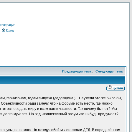
гистрация
Вход
Предыдущая тема
::
Следующая тема
м, гарнизонам, годам выпуска (дедовщина!)... Неужели это же было бы,
 Объективности ради замечу, что на форуме есть место, где можно
н готов поведать миру и всем нам в частности. Так почему бы нет? Мы
ь я долго мучался. Но ведь коллективный разум что-нибудь придумает?
рого, увы, не помню. Но между собой мы его звали ДЕД. В определённом