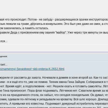
мая что происходит. Потом - не забуду - расширяющиеся зрачки инструкторов. 
ые лежали на траве, дёргаясь в конвульсиях. Это был уже даже не смех, а сто
ом закончились, а память осталась.
равили Деда с присвоением ему звания "майор". Уже через три минуты он выш
ся...
щения:
оит...
snoznamennyj-Sevastopol~skij-ordena-K.2652.html
урили от рассвета до заката. Ночевали в домике в зоне второй аэ. Как-то з
ки - я и ещё кто-то, уже не помню. Техник звена Гена Зайцев. Собираемся в 
ет. Время идёт, а подполковник - нет. Решили ехать и готовить самолёты. Лё
ие Гена произносит. Пора флаг поднимать. Лётчиков нет. Схватили время за х
го из-за праздничного стола, он забыл, что сегодня понедельник. Он думал, ч
 домик, одевали по-лётному и укладывали на кроватку. Всё шло хорошо. Докла
лететь. А привычки его известны. Поднимает дежурный истребитель перехватыв