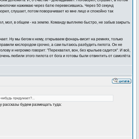
сим доложить. И, о счастье - докладывает. Поговорил, слушает, а потом
 и кнопочки нажимаю через батю перевесившись. Через 50 секунд
ворил, слушает, потом поворачивает ко мне лицо и спокойно так
шел, мол, в общем - на землю. Команду выплняю быстро, не забыв закрыть
чает. Ну мы бегом к нему, открываем фонарь-висит на ремнях, только
правили кислородом срочно, а сам пытаюсь разбудить пилота. Он не
олову и негромко говорит: "Перехватил, вон, без крыльев садится". И всё,
очень любили этого пилота от бога и готовы были отвинтить от самолёта
-нибудь придумает?...
у рассказы будем размещать туда: