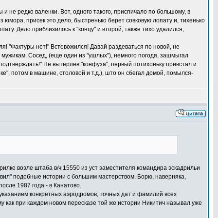
ы и не редко валенки. Вот, одного такого, приспичало по большому, в
ез юмора, присек это дело, быстренько берет совковую лопату и, тихенько
опату. Дело приблизилось к "концу" и второй, также тихо удалился,
ля! "Фактуры нет!" Встевожился! Давай раздеваться по новой, не
" мужикам. Сосед, (еще один из "ушлых"), немного погодя, зашмыгал
"подтверждать!" Не вытерпев "конфуза", первый потихоньку привстал и
е", потом в машине, столовой и т.д.), што он сбегал домой, помылся-
урилке возле штаба в/ч 15550 из уст заместителя командира эскадрильи
авил" подобные истории с большим мастерством. Борю, наверняка,
после 1987 года - в Канатово.
с указанием конкретных аэродромов, точных дат и фамилий всех
му как при каждом новом пересказе той же истории Никитич называл уже