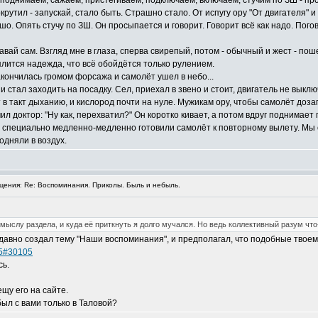
 поднимаем, сажаем, пристёгиваем, подключаем, включаем, стучим по ЗШ - про
крутил - запускай, стало быть. Страшно стало. От испугу ору "От двигателя"
шо. Опять стучу по ЗШ. Он просыпается и говорит. Говорит всё как надо. Пого
авай сам. Взгляд мне в глаза, сперва свирепый, потом - обычный и жест - по
лится надежда, что всё обойдётся только рулением.
кончилась громом форсажа и самолёт ушел в небо...
стал заходить на посадку. Сел, приехал в звено и стоит, двигатель не выклю
в такт дыханию, и кислород почти на нуле. Мужикам ору, чтобы самолёт доза
ил доктор: "Ну как, перехватил?" Он коротко кивает, а потом вдруг поднимает г
мы специально медленно-медленно готовили самолёт к повторному вылету. Мы 
одняли в воздух.
ения: Re: Воспоминания. Приколы. Быль и небыль.
замыслу раздела, и куда её приткнуть я долго мучался. Но ведь коллективный разум что
давно создал тему "Наши воспоминания", и предполагал, что подобные твоем
05#30105
сь.
щу его на сайте.
был с вами только в Таловой?