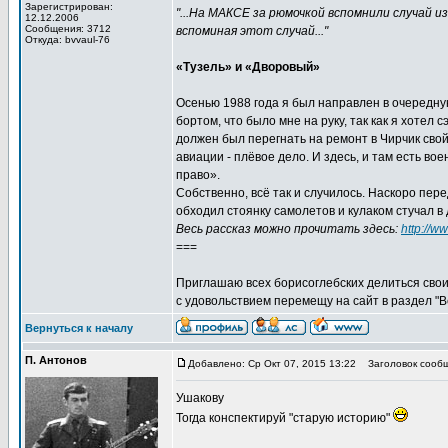
Зарегистрирован:
"...На МАКСЕ за рюмочкой вспомнили случай 
12.12.2006
Сообщения: 3712
вспоминая этот случай..."
Откуда: bvvaul-76
«Тузель» и «Дворовый»
Осенью 1988 года я был направлен в очередну
бортом, что было мне на руку, так как я хотел
должен был перегнать на ремонт в Чирчик свой
авиации - плёвое дело. И здесь, и там есть в
право».
Собственно, всё так и случилось. Наскоро пер
обходил стоянку самолетов и кулаком стучал в 
Весь рассказ можно прочитать здесь:
http://w
===
Приглашаю всех борисоглебских делиться свои
с удовольствием перемещу на сайт в раздел "
Вернуться к началу
П. Антонов
Добавлено: Ср Окт 07, 2015 13:22
Заголовок сообщ
Ушакову
Тогда конспектируй "старую историю"