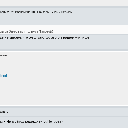
ения: Re: Воспоминания. Приколы. Быль и небыль.
Или он был с вами только в Таловой?
е не уверен, что он служил до этого в нашем училище.
ения:
.html
ения:
дия Чепус (под редакцией В. Петрова).