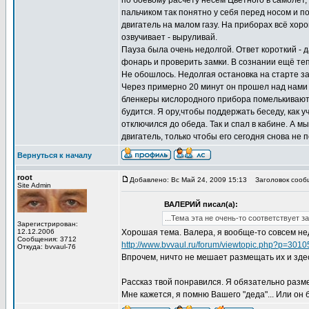
по боевому расчёту несём Цветного в самолёт,
пальчиком так понятно у себя перед носом и по
двигатель на малом газу. На приборах всё хоро
озвучивает - выруливай.
Пауза была очень недолгой. Ответ короткий - д
фонарь и проверить замки. В сознании ещё теп
Не обошлось. Недолгая остановка на старте за
Через примерно 20 минут он прошел над нами и 
бленкеры кислородного прибора помелькивают 
будится. Я ору,чтобы поддержать беседу, как уч
отключился до обеда. Так и спал в кабине. А 
двигатель, только чтобы его сегодня снова не п
Вернуться к началу
root
Добавлено: Вс Май 24, 2009 15:13
Заголовок сообщ
Site Admin
ВАЛЕРИЙ писал(а):
...Тема эта не очень-то соответствует 
Зарегистрирован:
12.12.2006
Хорошая тема. Валера, я вообще-то совсем не
Сообщения: 3712
http://www.bvvaul.ru/forum/viewtopic.php?p=301
Откуда: bvvaul-76
Впрочем, ничто не мешает размещать их и зде
Рассказ твой понравился. Я обязательно разме
Мне кажется, я помню Вашего "деда"... Или он 