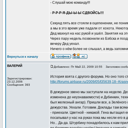
- Слушай мою команду!!!
-
Р-Р-Р-Я-ДЫ-Ы-Ы СДВОЙСЬ!!!
Секунд пять все стояли в оцепенении, не пони
а мы в это время уже падали от хохота. Некотор
Дед махнул на нас рукой и ушёл. Занятия на эт
Через пару недель позвонили из Бэбска и позд
вечеру Дед уехал.
Ничего о нём более не слышал, а ведь запомнил
Вернуться к началу
ВАЛЕРИЙ
Добавлено: Пт Май 22, 2009 10:55
Заголовок сооб
История взята с другого форума. Но оно того ст
Зарегистрирован:
http://forums.airbase.ru/2009/05/t35639,18--Kra
23.12.2006
Сообщения: 393
В дежурное звено мы заступали на неделю. Деж
изменена до неузнаваемости) и Дубинкин, техни
был железный ангар). Пришли все, а Зелёного н
дежурства. Уехали. Готовим. Доклады там всяк
- приехали. Цветной - никакой. Гена вытащил е
посапывал у нас на руках пока мы несли его в
Но... Да-да. Штурбину понадобилось к нам при