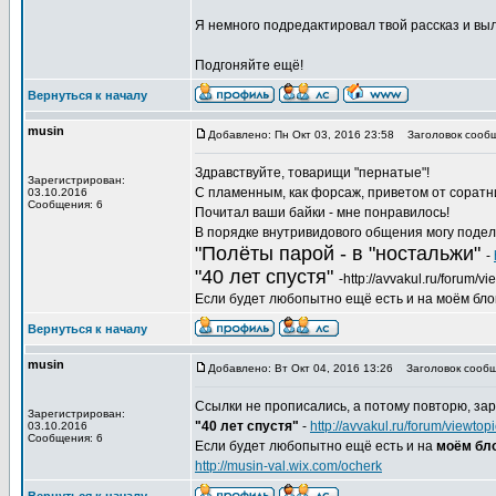
Я немного подредактировал твой рассказ и выл
Подгоняйте ещё!
Вернуться к началу
musin
Добавлено: Пн Окт 03, 2016 23:58
Заголовок сообщ
Здравствуйте, товарищи "пернатые"!
Зарегистрирован:
С пламенным, как форсаж, приветом от соратн
03.10.2016
Сообщения: 6
Почитал ваши байки - мне понравилось!
В порядке внутривидового общения могу подел
"Полёты парой - в "ностальжи"
-
"40 лет спустя"
-http://avvakul.ru/forum/
Если будет любопытно ещё есть и на моём блоге,
Вернуться к началу
musin
Добавлено: Вт Окт 04, 2016 13:26
Заголовок сообщ
Ссылки не прописались, а потому повторю, зар
Зарегистрирован:
"40 лет спустя"
-
http://avvakul.ru/forum/viewt
03.10.2016
Сообщения: 6
Если будет любопытно ещё есть и на
моём бло
http://musin-val.wix.com/ocherk