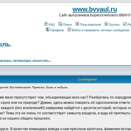
www.bvvaul.ru
Cайт выпускников Борисоглебского ВВАУЛ
FAQ
Поиск
Пользователи
Группы
Ре
Профиль
Войти и проверить личные сообщения
ыль.
музыка, литература, искусство...
Сообщение
ения: Воспоминания. Приколы. Быль и небыль.
руме мало присутствует тем, объединяющих всех нас? Разбрелись по аэродрома
в сауне или на природе? Думаю, здесь можно говорить об однозначном ответе.
у каждого (без исключений!) наверняка найдётся с десяток историй, которые о
ли? Тема эта не очень-то соответствует замыслу раздела, и куда её приткнут
ию из нашего общего прошлого.
м курсе. В качестве командира взвода к нам прислали капитана, фамилию кото