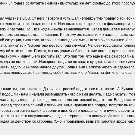
ии 34 года! Посмотрите снимки - им столько же лет, сколько до этого прослу
ал участие в ВОВ. От него первого я услышал неприкрытую правду о той войн
еловеком, а это везде ценится. Начальство пристроило его фельдшером эскад
кий разгоны. Но... всё когда-нибудь заканчивается. Перед дембелем начальс
 - моральная поддержка не лишняя. И потому его назначили к нам на нескольк
й ситуации, типа того, чтобы не выпендривались. Но это было лишнее. Для 
ачальника" или "ефрейтора первого года службы". Человек горд своим положе
му об этом нельзя. Помню, мы получили лейтенантские погоны, пришли в казарм
астному, и минут 5 его воспитывал. Это при том, что ещё вчера сам стоял на 
никогда не имел власти! Наверное, он даже не знал о существовании своих ди
 нести ведро. И многое-многое другое. Когда Саня Семиков как-то не сдержался
ось взводному другой аэ (между собой мы звали его Миша, на фотке он слева)
ак водится, нас наказали. Два часа строевой подготовки от комэски - Азбукин
й подошли к нам и начали размышлять - что с нами делать. Надо сказать, что в
ились в одну шеренгу возле домиков предварительной подготовки. Вроде как 
 перед строем за спиной у лётчиков. Командовали все подряд, попутно выясн
перестроиться из одной шеренги в две. Кто-то догадался, что нужно рассчит
мотрел на всё это насупившись, но здесь терпение его лопнуло. Затопал ногам
ая за действом со стороны. (Оно и правильно, ведь эти занятия вроде как 
: