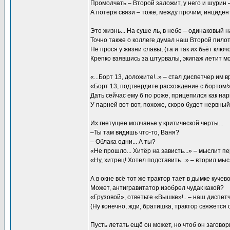
Промолчать – Второй заложит, у него и шурин –
А потеря связи – тоже, между прочим, инцидент
Это жизнь... На суше ль, в небе – одинаковый н
Точно также о коллеге думал наш Второй пилот.
Не прося у жизни славы, (та и так их бьёт ключ
Крепко взявшись за штурвалы, экипаж летит мо
«...Борт 13, доложите!..» – стал диспетчер им вр
«Борт 13, подтвердите расхождение с бортом!
Дать сейчас ему б по роже, прицепился как нары
У парней вот-вот, похоже, скоро будет нервный 
Их гнетущее молчанье у критической черты...
–Ты там видишь что-то, Ваня?
– Облака одни... А ты?
«Не прошло... Хитёр на зависть...» – мыслит п
«Ну, хитрец! Хотел подставить...» – вторил мы
А в окне всё тот же трактор тает в дымке кучевой
Может, антигравитатор изобрел чудак какой?
«Грузовой», ответьте «Вышке»!.. – наш диспетч
(Ну конечно, жди, братишка, трактор свяжется с 
Пусть летать ещё он может, но чтоб он заговори