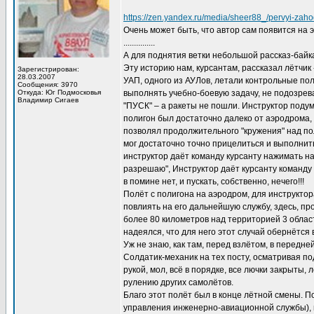
https://zen.yandex.ru/media/sheer88_/pervyi-zah
Очень может быть, что автор сам появится на э
...............
А для поднятия ветки небольшой рассказ-байка
Эту историю нам, курсантам, рассказал лётчик
Зарегистрирован:
28.03.2007
УАП, одного из АУЛов, летали контрольные по
Сообщения: 3970
Откуда: Юг Подмосковья
выполнять учебно-боевую задачу, не подозрева
Владимир Сигаев
"ПУСК" – а ракеты не пошли. Инструктор подума
полигон был достаточно далеко от аэродрома, 
позволял продолжительного "кружения" над по
мог достаточно точно прицелиться и выполнить
инструктор даёт команду курсанту нажимать на 
разрешаю", Инструктор даёт курсанту команду "
в помине нет, и пускать, собственно, нечего!!!
Полёт с полигона на аэродром, для инструктор
повлиять на его дальнейшую службу, здесь, пр
более 80 километров над территорией 3 област
надеялся, что для него этот случай обернётся 
Уж не знаю, как там, перед взлётом, в передне
Солдатик-механик на тех посту, осматривая под
рукой, мол, всё в порядке, все лючки закрыты,
рулению других самолётов.
Благо этот полёт был в конце лётной смены. П
управления инженерно-авиационной службы), п