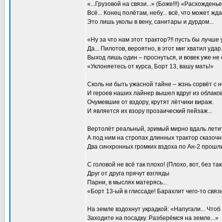
«...Грузовой на связи...» (Боже!!!) «Расхождень
Всё... Конец полётам, небу... всё, что может жд
Это лишь уколы в вену, санитары и дурдом...
«Ну за что нам этот трактор?!! пусть бы лучше
Да... Пилотов, вероятно, в этот миг хватил удар
Выход лишь один – проснуться, и вовек уже не 
«Уклоняетесь от курса, Борт 13, вашу мать!»
Сколь ни быть ужасной тайне – жзнь сорвёт с н
И героев наших лайнер вышел вдруг из облаков.
Очумевшие от вздору, крутят лётчики вираж.
И является их взору прозаический пейзаж...
Вертолёт реальный, зримый мирно вдаль летит,
А под ним на стропах длинных трактор сказочны
Два синхронных громких вздоха по Ан-2 прошли
С головой не всё так плохо! (Плохо, вот, без так
Друг от друга прячут взгляды
Парни, в мыслях матерясь...
«Борт 13-ый в глиссаде! Барахлит чего-то связь
На земле вздохнут украдкой: «Напугали... Чтоб в
Заходите на посадку. Разберёмся на земле...»