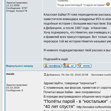
Ушакову
Зарегистрирован:
Тогда конспектируй "старую историю"
.
12.12.2006
Сообщения: 3707
Откуда: bvvaul-76
Классная байка! Я тоже периодически рассказы
заместителя командира эскадрильи 953-го апи
подобные истории с большим мастерством. Борю,
в Дебрецене, а после 1987 года - в Канатово.
Хочу подчеркнуть, что Никитич, как очевидец 
и фамилий всех присутствующих. Вот только за
пересказе той же истории Никитич называл уже
Я немного подредактировал твой рассказ и выл
Подгоняйте ещё!
Вернуться к началу
musin
Добавлено: Пн Окт 03, 2016 23:58
Заголовок сообщ
Здравствуйте, товарищи "пернатые"!
Зарегистрирован:
С пламенным, как форсаж, приветом от соратн
03.10.2016
Сообщения: 6
Почитал ваши байки - мне понравилось!
В порядке внутривидового общения могу подел
"Полёты парой - в "ностальжи"
-
"40 лет спустя"
-http://avvakul.ru/forum/