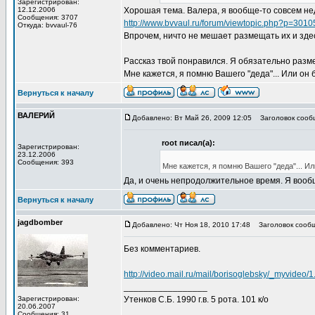
Зарегистрирован:
12.12.2006
Хорошая тема. Валера, я вообще-то совсем не
Сообщения: 3707
http://www.bvvaul.ru/forum/viewtopic.php?p=301
Откуда: bvvaul-76
Впрочем, ничто не мешает размещать их и зде
Рассказ твой понравился. Я обязательно разме
Мне кажется, я помню Вашего "деда"... Или он 
Вернуться к началу
ВАЛЕРИЙ
Добавлено: Вт Май 26, 2009 12:05
Заголовок сообщ
root писал(а):
Зарегистрирован:
23.12.2006
Сообщения: 393
Мне кажется, я помню Вашего "деда"... Ил
Да, и очень непродолжительное время. Я вообщ
Вернуться к началу
jagdbomber
Добавлено: Чт Ноя 18, 2010 17:48
Заголовок сообщ
Без комментариев.
http://video.mail.ru/mail/borisoglebsky/_myvideo/1
_________________
Зарегистрирован:
Утенков С.Б. 1990 г.в. 5 рота. 101 к/о
20.06.2007
Сообщения: 31