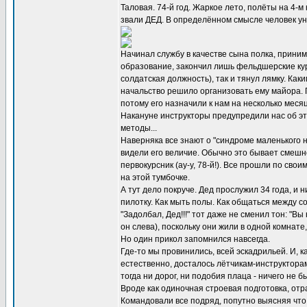
Таловая. 74-й год. Жаркое лето, полёты на 4-м
звали ДЕД. В определённом смысле человек уни
Начинал службу в качестве сына полка, приним
образование, закончил лишь фельдшерские кур
солдатская должность), так и тянул лямку. Ка
начальство решило организовать ему майора. П
потому его назначили к нам на несколько меся
Накануне инструкторы предупредили нас об эт
методы...
Наверняка все знают о "синдроме маленького н
видели его величие. Обычно это бывает смешно
первокурсник (ау-у, 78-й!). Все прошли по сво
на этой тумбочке.
А тут дело покруче. Дед прослужил 34 года, и
пилотку. Как мыть полы. Как общаться между со
"Задолбал, Дед!!!" тот даже не сменил тон: "В
он слева), поскольку они жили в одной комнат
Но один прикол запомнился навсегда.
Где-то мы провинились, всей эскадрильей. И, к
естественно, досталось лётчикам-инструкторам.
тогда ни дорог, ни подобия плаца - ничего не 
Вроде как одиночная строевая подготовка, отр
Командовали все подряд, попутно выясняя что 