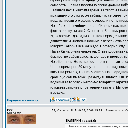
офицерского клуба в городе (кто помнит, в Чой
самолёты. Лётная половина звена должна найти
Лётчиков нет. Схватили время за хвост и тянем
праздничного стола, он забыл, что сегодня пон
пока мы несли его в домик, одевали по-лётном
Но... Да-да. Штурбину понадобилось к нам при
фантазии, ну никакой. Строго по боевому расч
И, о счастье - докладывает. Поговорил, слушае
двигателя" и кнопочки нажимаю через батю пер
говорит. Говорит всё как надо. Поговорил, слу
Пауза была очень недолгой. Ответ короткий - д
быстро, не забыв закрыть фонарь и проверить 
Не обошлось. Недолгая остановка на старте за
Через примерно 20 минут он прошел над нами и 
висит на ремнях, только бленкеры кислородно
срочно, а сам пытаюсь разбудить пилота. Он не 
поднимает голову и негромко говорит: "Перехва
готовили самолёт к повторному вылету. Мы оче
в воздух.
Вернуться к началу
root
Добавлено: Вс Май 24, 2009 15:13
Заголовок сообщ
Site Admin
ВАЛЕРИЙ писал(а):
...Тема эта не очень-то соответствует за