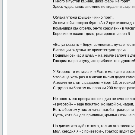
Никого в пустой кабине, даже фары не горят.
Здесь чудес таких в помине не видал ни стар, ни
Облака утюжа крышей чинно прёт...
За ним сейчас зорко бдят в Ан-2 притихшем дв
Командира как огрело, он-то сразу вник в масш
Керосином пахнет дело, реагировать пора б...
«Вслух сказать – берут сомненья... лучше чест
В авиации виденья не приветствуют врачи...
Подними сейчас я шуму – на земле запрут в дур
Говорил вчера я куму, что грибочки-то с душком!
У Второго те же мысли: «Есть в молчании резон
Чтоб ещё хоть раз я в жизни выпил дедов само
А земля не спит с радаром: «Борт 13, отзовись!
С грузовым бортом вы правым 200 метров раз
Не понять его превратно ни один не смог пилот
«Грузовой» – ещё понятно, но какой он, нафиг,
Есть с бортом у них отличья, как бы трактор ни
Пусть, хотя бы для приличья, крылья к крыше 
Но диспетчер ждёт ответа, только что сказать в
Мол, сегодня я «с приветом», трактор видит ко