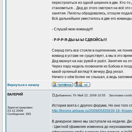
перестроиться из одной шеренги в две. Кто-то
становиться... Дед до этого смотрел на всё эт
занятия. Пилоты обрадовались, отошли подальш
Всё дальнейшее уместилось в две его команды
- Слушай мою команду!!!
-
Р-Р-Р-Я-ДЫ-Ы-Ы СДВОЙСЬ!!!
Секунд пять все стояли в оцепенении, не пони
команд в уставе не существует, а мы в это врем
Дед махнул на нас рукой и ушёл. Занятия на эт
Через пару недель позвонили из Бэбска и позд
какой орлиный взгляд! К вечеру Дед уехал.
Ничего о нём более не слышал, а ведь запомнил
Вернуться к началу
ВАЛЕРИЙ
Добавлено: Пт Май 22, 2009 10:55
Заголовок сооб
История взята с другого форума. Но оно того ст
Зарегистрирован:
http://forums.airbase.ru/2009/05/t35639,18--Kra
23.12.2006
Сообщения: 393
В дежурное звено мы заступали на неделю. Деж
- Цветной (фамилия изменена до неузнаваемост