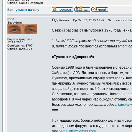
Откуда: Санкт-Петербург
Вернуться к началу
root
Добавлено: Ср Окт 07, 2015 11:47
Заголовок сообщ
Site Admin
Свежий рассказ от выпускника 1976 года Генна
Зарегистрирован:
"...На МАКСЕ за рюмочкой вспомнили случай и
12.12.2006
Сообщения: 3707
и, может тоже посмеются вспоминая этот слу
Откуда: bvvaul-76
«Тузель» и «Дворовый»
Осенью 1988 года я был направлен в очередну
Хайратон) в ДРА. Летели военным бортом, что 
Пушиком, проходившим службу в тех краях. Как
где Чирчик? А именно там мы условились встрет
всегда найдётся попутный борт и сговорчивые 
Собственно, всё так и случилось. Наскоро пе
аэродрома, я уже через час обходил стоянку са
Весь рассказ можно прочитать здесь:
http://w
===
Приглашаю всех борисоглебских делиться сво
их на данном форуме, а я с удовольствием пе
mail
yuri.u.kiev@gmail.com