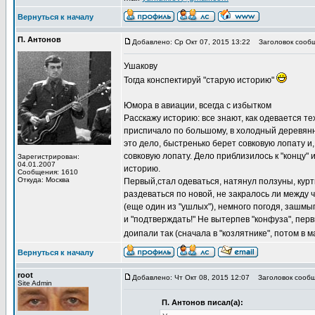
Вернуться к началу
П. Антонов
Добавлено: Ср Окт 07, 2015 13:22
Заголовок сообщ
Ушакову
Тогда конспектируй "старую историю"
Юмора в авиации, всегда с избытком
Расскажу историю: все знают, как одевается тех
приспичало по большому, в холодный деревянный
это дело, быстренько берет совковую лопату и, 
совковую лопату. Дело приблизилось к "концу" 
Зарегистрирован:
04.01.2007
историю.
Сообщения: 1610
Откуда: Москва
Первый,стал одеваться, натянул ползуны, куртк
раздеваться по новой, не закралось ли между ч
(еще один из "ушлых"), немного погодя, зашмыг
и "подтверждать!" Не вытерпев "конфуза", пер
доипали так (сначала в "козлятнике", потом в м
Вернуться к началу
root
Добавлено: Чт Окт 08, 2015 12:07
Заголовок сообщ
Site Admin
П. Антонов писал(а):