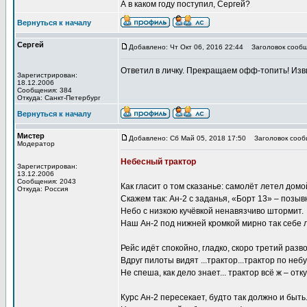
А в каком году поступил, Сергей?
Вернуться к началу
Сергей
Добавлено: Чт Окт 06, 2016 22:44
Заголовок сообщ
Ответил в личку. Прекращаем офф-топить! Изви
Зарегистрирован:
18.12.2006
Сообщения: 384
Откуда: Санкт-Петербург
Вернуться к началу
Мистер
Добавлено: Сб Май 05, 2018 17:50
Заголовок сооб
Модератор
Небесный трактор
Зарегистрирован:
13.12.2006
Сообщения: 2043
Как гласит о том сказанье: самолёт летел домой
Откуда: Россия
Скажем так: Ан-2 с заданья, «Борт 13» – позыв
Небо с низкою кучёвкой ненавязчиво штормит.
Наш Ан-2 под нижней кромкой мирно так себе л
Рейс идёт спокойно, гладко, скоро третий разво
Вдруг пилоты видят ...трактор...трактор по неб
Не спеша, как дело знает... трактор всё ж – отк
Курс Ан-2 пересекает, будто так должно и быть.