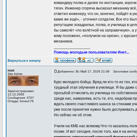
командиру полка и далее по инстанции, короче
тягач. Инженер сгоряча высказал механику всё,
ответил инженеру, что он, конечно, пойдёт в ук
какие же ещё», - уточнил солдатик. Все кто бы
репутацию эскадрильи, полка, и училища в цел
бы самолёт «по взлётной на заправочную», а у
кому положено, «получили на орехи», с курсан
механиков.
_________________
Помощь молодым пользователям Инет...
Вернуться к началу
root
Добавлено: Вс Май 17, 2026 21:09
Заголовок сообщ
Site Admin
Курс молодого бойца. Вряд ли кто-то из тех, к
трудный этап обучения в училище. Я бы даже с
Зарегистрирован:
просьбой отчислить из училища по собственно
12.12.2006
Сообщения: 3707
среди нас, наверняка, есть те, кто, недобрав 
Откуда: bvvaul-76
ждать своего счастливого шанса за стенами уч
уже после принятия нужно было дослуживать д
Но сейчас не об этом.
Учили на КМБ нас всякому.Что-то казалось пол
позже. И вот сегодня, после того, как я на ин