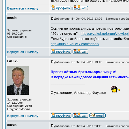
Если будет любопытно ещё есть и на моём блоге,
Вернуться к началу
musin
Добавлено: Вт Окт 04, 2016 13:26
Заголовок сообщ
Ссылки не прописались, а потому повторю, зар
Зарегистрирован:
"40 лет спустя"
-
http://avvakul.ru/forum/viewt
03.10.2016
Сообщения: 6
Если будет любопытно ещё есть и на
моём бло
http://musin-val.wix.com/ocherk
Вернуться к началу
FAU-75
Добавлено: Вт Окт 04, 2016 19:13
Заголовок сообщ
Привет лётным братьям-армавирцам!
В порядке межвидового общения есть много 
_________________
С уважением, Александр Фаустов
Зарегистрирован:
14.12.2006
Сообщения: 2168
Откуда: г.Москва
Вернуться к началу
musin
Добавлено: Вт Окт 04, 2016 23:12
Заголовок сообщ