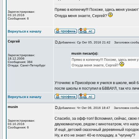
Прямо в копеечку!!! Похоже, здесь меня узнают?
Зарегистрирован:
03.10.2016
Откуда меня знаете, Сергей?
Сообщения: 6
Вернуться к началу
Сергей
Добавлено: Ср Окт 05, 2016 21:42
Заголовок сообщ
musin писал(а):
Зарегистрирован:
18.12.2006
Прямо в копеечку!!! Похоже, здесь меня уз
Сообщения: 384
Откуда меня знаете, Сергей?
Откуда: Санкт-Петербург
Уточняю: в Приозёрске я учился в школе, мой ба
после школы я поступил в БВВАУЛ, так что лич
Вернуться к началу
musin
Добавлено: Чт Окт 06, 2016 18:47
Заголовок сообщ
Спасибо, за офф-топ! Вспомнил, сейчас, свою 
Зарегистрирован:
двухкомнатную, рядом с кинотеатром, что нап
03.10.2016
Сообщения: 6
И ещё, детский сказочный деревянный городок
Ну, и кто не знает 40-ю площадку, а "чугунку"?