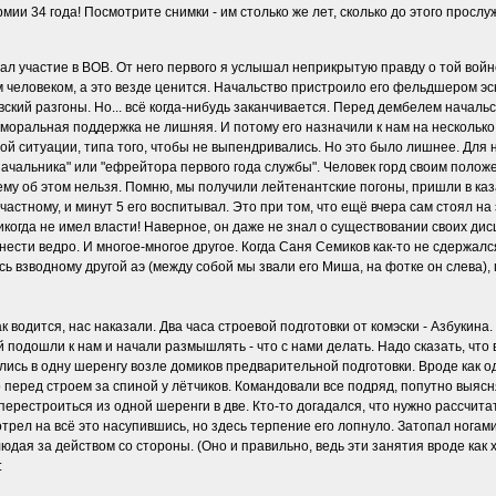
ии 34 года! Посмотрите снимки - им столько же лет, сколько до этого прослу
ал участие в ВОВ. От него первого я услышал неприкрытую правду о той войн
еловеком, а это везде ценится. Начальство пристроило его фельдшером эскад
кий разгоны. Но... всё когда-нибудь заканчивается. Перед дембелем начальс
 - моральная поддержка не лишняя. И потому его назначили к нам на нескольк
й ситуации, типа того, чтобы не выпендривались. Но это было лишнее. Для 
ачальника" или "ефрейтора первого года службы". Человек горд своим положе
му об этом нельзя. Помню, мы получили лейтенантские погоны, пришли в казарм
астному, и минут 5 его воспитывал. Это при том, что ещё вчера сам стоял на 
никогда не имел власти! Наверное, он даже не знал о существовании своих ди
 нести ведро. И многое-многое другое. Когда Саня Семиков как-то не сдержался
ось взводному другой аэ (между собой мы звали его Миша, на фотке он слева)
ак водится, нас наказали. Два часа строевой подготовки от комэски - Азбукин
й подошли к нам и начали размышлять - что с нами делать. Надо сказать, что в
ились в одну шеренгу возле домиков предварительной подготовки. Вроде как 
 перед строем за спиной у лётчиков. Командовали все подряд, попутно выясн
перестроиться из одной шеренги в две. Кто-то догадался, что нужно рассчит
мотрел на всё это насупившись, но здесь терпение его лопнуло. Затопал ногам
ая за действом со стороны. (Оно и правильно, ведь эти занятия вроде как 
: