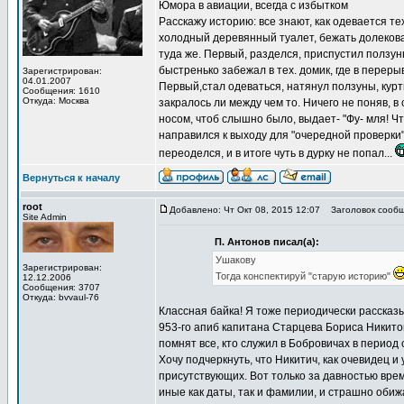
Юмора в авиации, всегда с избытком
Расскажу историю: все знают, как одевается тех
холодный деревянный туалет, бежать долековато
туда же. Первый, разделся, приспустил ползуны,
быстренько забежал в тех. домик, где в переры
Зарегистрирован:
04.01.2007
Первый,стал одеваться, натянул ползуны, куртк
Сообщения: 1610
Откуда: Москва
закралось ли между чем то. Ничего не поняв, в
носом, чтоб слышно было, выдает- "Фу- мля! Чт
направился к выходу для "очередной проверки".
переоделся, и в итоге чуть в дурку не попал...
Вернуться к началу
root
Добавлено: Чт Окт 08, 2015 12:07
Заголовок сообщ
Site Admin
П. Антонов писал(а):
Ушакову
Зарегистрирован:
Тогда конспектируй "старую историю"
12.12.2006
Сообщения: 3707
Откуда: bvvaul-76
Классная байка! Я тоже периодически рассказы
953-го апиб капитана Старцева Бориса Никито
помнят все, кто служил в Бобровичах в период с
Хочу подчеркнуть, что Никитич, как очевидец 
присутствующих. Вот только за давностью врем
иные как даты, так и фамилии, и страшно обиж