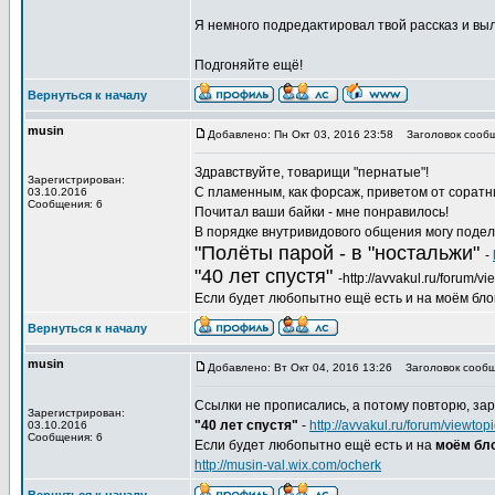
Я немного подредактировал твой рассказ и выл
Подгоняйте ещё!
Вернуться к началу
musin
Добавлено: Пн Окт 03, 2016 23:58
Заголовок сообщ
Здравствуйте, товарищи "пернатые"!
Зарегистрирован:
С пламенным, как форсаж, приветом от соратн
03.10.2016
Сообщения: 6
Почитал ваши байки - мне понравилось!
В порядке внутривидового общения могу подел
"Полёты парой - в "ностальжи"
-
"40 лет спустя"
-http://avvakul.ru/forum/
Если будет любопытно ещё есть и на моём блоге,
Вернуться к началу
musin
Добавлено: Вт Окт 04, 2016 13:26
Заголовок сообщ
Ссылки не прописались, а потому повторю, зар
Зарегистрирован:
"40 лет спустя"
-
http://avvakul.ru/forum/viewt
03.10.2016
Сообщения: 6
Если будет любопытно ещё есть и на
моём бло
http://musin-val.wix.com/ocherk