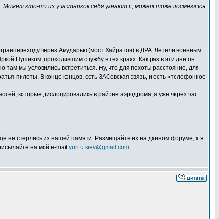
з... Может кто-то из участников себя узнают и, может тоже посмеются
огранпереходу через Амударью (мост Хайратон) в ДРА. Летели военным
Юркой Пушиком, проходившим службу в тех краях. Как раз в эти дни он
о там мы условились встретиться. Ну, что для пехоты расстояние, для
ратья-пилоты. В конце концов, есть ЗАСовская связь, и есть «телефонное
астей, которые дислоцировались в районе аэродрома, я уже через час
щё не стёрлись из нашей памяти. Размещайте их на данном форуме, а я
рисылайте на мой e-mail
yuri.u.kiev@gmail.com