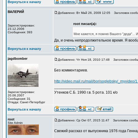
Вернуться к началу
ВАЛЕРИЙ
Добавлено: Вт Май 26, 2009 12:05
Заголовок сообщ
root писал(а):
Зарегистрирован:
23.12.2006
Сообщения: 393
Мне кажется, я помню Вашего "деда"... 
Да, и очень непродолжительное время. Я вообщ
Вернуться к началу
jagdbomber
Добавлено: Чт Ноя 18, 2010 17:48
Заголовок сообщ
Без комментариев.
http://video.mail.ru/mail/borisoglebsky/_myvideo/1
_________________
Зарегистрирован:
Утенков С.Б. 1990 г.в. 5 рота. 101 к/о
20.06.2007
Сообщения: 31
Откуда: Санкт-Петербург
Вернуться к началу
root
Добавлено: Ср Окт 07, 2015 11:47
Заголовок сообщ
Site Admin
Свежий рассказ от выпускника 1976 года Генна