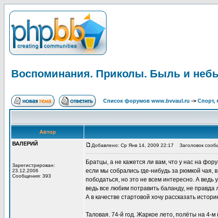
Воспоминания. Приколы. Быль и неб
Список форумов www.bvvaul.ru
->
Спорт, 
Автор
ВАЛЕРИЙ
Добавлено: Ср Янв 14, 2009 22:17
Заголовок сообщ
Братцы, а не кажется ли вам, что у нас на фо
Зарегистрирован:
если мы собрались где-нибудь за рюмкой чая, 
23.12.2006
Сообщения: 393
пободаться, но это не всем интересно. А ведь 
ведь все любим потравить баланду, не правда 
А в качестве стартовой хочу рассказать истор
Таловая. 74-й год. Жаркое лето, полёты на 4-