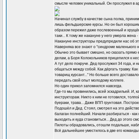
смысле человек уникальный. Он прослужил в арм
Начинал службу в качестве сына полка, приним
лишь фельдшерские курсы. Но он был хорошим ч
образом пережил даже послевоенный и хрущёвс
таки... К тому же накануне у него умерла жена
Накануне инструкторы предупредили нас об это
Наверняка все знают о "синдроме маленького н
Обычно это бывает смешно, но сказать прямо е
делам, а Боря Колокольников прицепился к несч
А тут дело покруче. Дед прослужил 34 года, и 
общаться между собой. Как дёргать травку. Как
товарищ курсант..." Но больше всего доставал
передать свой опыт молодому коллеге.
Но один прикол запомнился навсегда.
Где-то мы провинились, всей эскадрильей. И, к
инструкторам. Никто к ним не готовился, толпо
буераки, трава... Даже ВПП грунтовая. Постро
Подошёл и Дед. Стоял, смотрел на это действо
балаган полнейший. Начали разбираться - как 
выходить и куда становиться... Дед до этого с
Пилоты обрадовались, отошли подальше, наблюд
Всё дальнейшее уместилось в две его команды