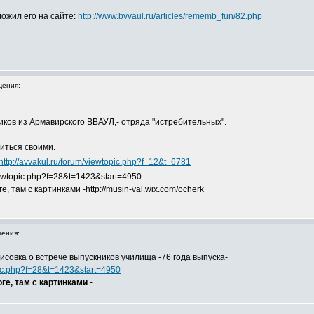
ожил его на сайте:
http://www.bvvaul.ru/articles/rememb_fun/82.php
ения:
иков из Армавирского ВВАУЛ,- отряда "истребительных".
иться своими.
http://avvakul.ru/forum/viewtopic.php?f=12&t=6781
viewtopic.php?f=28&t=1423&start=4950
 там с картинками -http://musin-val.wix.com/ocherk
ения:
исовка о встрече выпускников училища -76 года выпуска-
opic.php?f=28&t=1423&start=4950
ге, там с картинками
-