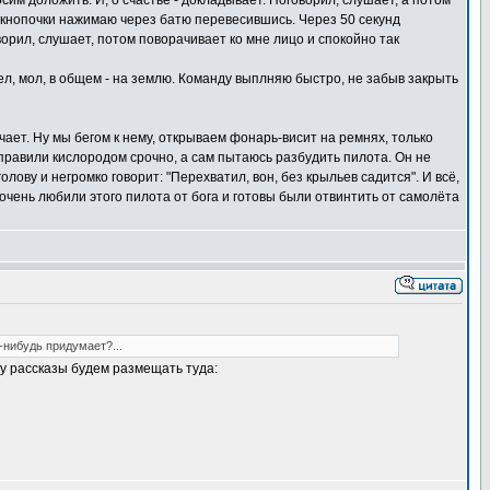
сим доложить. И, о счастье - докладывает. Поговорил, слушает, а потом
 и кнопочки нажимаю через батю перевесившись. Через 50 секунд
ворил, слушает, потом поворачивает ко мне лицо и спокойно так
шел, мол, в общем - на землю. Команду выплняю быстро, не забыв закрыть
чает. Ну мы бегом к нему, открываем фонарь-висит на ремнях, только
правили кислородом срочно, а сам пытаюсь разбудить пилота. Он не
олову и негромко говорит: "Перехватил, вон, без крыльев садится". И всё,
очень любили этого пилота от бога и готовы были отвинтить от самолёта
-нибудь придумает?...
у рассказы будем размещать туда: