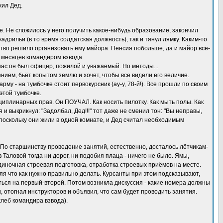
жил Дед.
е. Не сложилось у него получить какое-нибудь образование, закончил
рильи (в то время солдатская должность), так и тянул лямку. Каким-то
тво решило организовать ему майора. Пенсия побольше, да и майор всё-
о месяцев командиром взвода.
нас он был офицер, пожилой и уважаемый. Но методы...
нием, бьёт копытом землю и хочет, чтобы все видели его величие.
у - на тумбочке стоит первокурсник (ау-у, 78-й!). Все прошли по своим
этой тумбочке.
сциплинарных прав. Он ПОУЧАЛ. Как носить пилотку. Как мыть полы. Как
 и выкрикнул: "Задолбал, Дед!!!" тот даже не сменил тон: "Вы неправы,
, поскольку они жили в одной комнате, и Дед считал необходимым
а. По старшинству проведение занятий, естественно, досталось лётчикам-
 Таловой тогда ни дорог, ни подобия плаца - ничего не было. Ямы,
одиночная строевая подготовка, отработка строевых приёмов на месте.
яя что как нужно правильно делать. Курсанты при этом подсказывают,
аться на первый-второй. Потом возникла дискуссия - какие номера должны
и, отогнал инструкторов и объявил, что сам будет проводить занятия.
хлеб командира взвода).