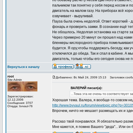
по боевому расчёту несём Цветного в самолёт,
пальчиком так понятно у себя перед носом и по
двигатель на малом газу. На приборах всё хоро
озвучивает - выруливай.
Пауза была очень недолгой. Ответ короткий - д
фонарь и проверить замки. В сознании ещё теп
Не обошлось. Недолгая остановка на старте за
Через примерно 20 минут он прошел над нами и 
бленкеры кислородного прибора помелькивают 
будится. Я ору,чтобы поддержать беседу, как уч
отключился до обеда. Так и спал в кабине. А 
двигатель, только чтобы его сегодня снова не п
Вернуться к началу
root
Добавлено: Вс Май 24, 2009 15:13
Заголовок сообщ
Site Admin
ВАЛЕРИЙ писал(а):
...Тема эта не очень-то соответствует 
Зарегистрирован:
12.12.2006
Хорошая тема. Валера, я вообще-то совсем не
Сообщения: 3707
http://www.bvvaul.ru/forum/viewtopic.php?p=301
Откуда: bvvaul-76
Впрочем, ничто не мешает размещать их и зде
Рассказ твой понравился. Я обязательно разме
Мне кажется, я помню Вашего "деда"... Или он 