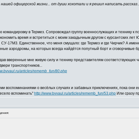
из нашей офицерской жизни... от души хохотали и я решил написать расска
ю командировку в Термез. Сопровождал группу военнослужащих и технику к п
 сэкономить время и встретиться с моим закадычным другом с курсантских лет 
 СУ-17М3. Единственное, что меня смущало: где Термез и где Чирчик? А именн
оенные аэродромы, на которых всегда найдётся попутный борт и сговорчивые б
едав вверенные мне живую силу и технику представителям соответствующих ч
двери транспортников...
ww.bvvaul.ru/articles/rememb_fun/80.php
ми воспоминаниями о весёлых случаях и забавных приключениях, пока они е
Весело вспоминать"
http://www.bvvaul.ru/articles/rememb_fun/53.php
Или сразу п
ения: