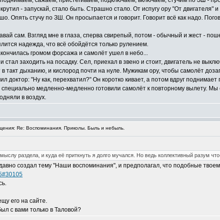
 поднимаем, сажаем, пристёгиваем, подключаем, включаем, стучим по ЗШ - про
крутил - запускай, стало быть. Страшно стало. От испугу ору "От двигателя"
шо. Опять стучу по ЗШ. Он просыпается и говорит. Говорит всё как надо. Пого
авай сам. Взгляд мне в глаза, сперва свирепый, потом - обычный и жест - по
лится надежда, что всё обойдётся только рулением.
кончилась громом форсажа и самолёт ушел в небо...
стал заходить на посадку. Сел, приехал в звено и стоит, двигатель не выклю
в такт дыханию, и кислород почти на нуле. Мужикам ору, чтобы самолёт доза
ил доктор: "Ну как, перехватил?" Он коротко кивает, а потом вдруг поднимает г
мы специально медленно-медленно готовили самолёт к повторному вылету. Мы 
одняли в воздух.
ения: Re: Воспоминания. Приколы. Быль и небыль.
замыслу раздела, и куда её приткнуть я долго мучался. Но ведь коллективный разум что
давно создал тему "Наши воспоминания", и предполагал, что подобные твоем
05#30105
сь.
щу его на сайте.
был с вами только в Таловой?