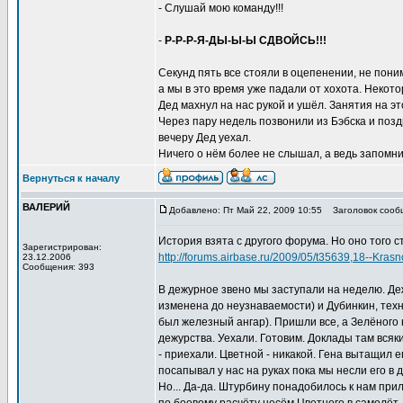
- Слушай мою команду!!!
-
Р-Р-Р-Я-ДЫ-Ы-Ы СДВОЙСЬ!!!
Секунд пять все стояли в оцепенении, не пони
а мы в это время уже падали от хохота. Некотор
Дед махнул на нас рукой и ушёл. Занятия на эт
Через пару недель позвонили из Бэбска и позд
вечеру Дед уехал.
Ничего о нём более не слышал, а ведь запомнил
Вернуться к началу
ВАЛЕРИЙ
Добавлено: Пт Май 22, 2009 10:55
Заголовок сооб
История взята с другого форума. Но оно того ст
Зарегистрирован:
http://forums.airbase.ru/2009/05/t35639,18--Kra
23.12.2006
Сообщения: 393
В дежурное звено мы заступали на неделю. Деж
изменена до неузнаваемости) и Дубинкин, техни
был железный ангар). Пришли все, а Зелёного н
дежурства. Уехали. Готовим. Доклады там всяк
- приехали. Цветной - никакой. Гена вытащил е
посапывал у нас на руках пока мы несли его в
Но... Да-да. Штурбину понадобилось к нам при