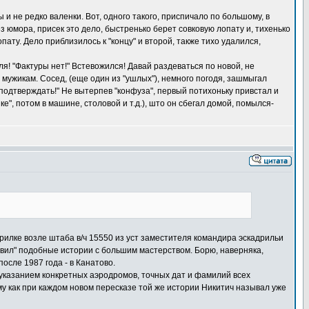
ы и не редко валенки. Вот, одного такого, приспичало по большому, в
ез юмора, присек это дело, быстренько берет совковую лопату и, тихенько
опату. Дело приблизилось к "концу" и второй, также тихо удалился,
ля! "Фактуры нет!" Встевожился! Давай раздеваться по новой, не
" мужикам. Сосед, (еще один из "ушлых"), немного погодя, зашмыгал
"подтверждать!" Не вытерпев "конфуза", первый потихоньку привстал и
е", потом в машине, столовой и т.д.), што он сбегал домой, помылся-
урилке возле штаба в/ч 15550 из уст заместителя командира эскадрильи
авил" подобные истории с большим мастерством. Борю, наверняка,
после 1987 года - в Канатово.
с указанием конкретных аэродромов, точных дат и фамилий всех
му как при каждом новом пересказе той же истории Никитич называл уже