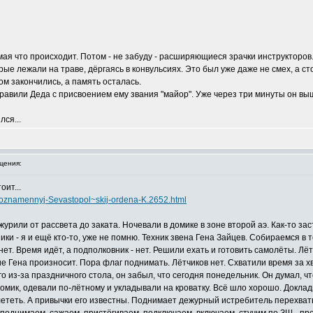
мая что происходит. Потом - не забуду - расширяющиеся зрачки инструкторов. 
ые лежали на траве, дёргаясь в конвульсиях. Это был уже даже не смех, а сто
ом закончились, а память осталась.
равили Деда с присвоением ему звания "майор". Уже через три минуты он выш
ся...
щения:
оит...
snoznamennyj-Sevastopol~skij-ordena-K.2652.html
урили от рассвета до заката. Ночевали в домике в зоне второй аэ. Как-то з
ки - я и ещё кто-то, уже не помню. Техник звена Гена Зайцев. Собираемся в 
ет. Время идёт, а подполковник - нет. Решили ехать и готовить самолёты. Лё
ие Гена произносит. Пора флаг поднимать. Лётчиков нет. Схватили время за х
го из-за праздничного стола, он забыл, что сегодня понедельник. Он думал, ч
 домик, одевали по-лётному и укладывали на кроватку. Всё шло хорошо. Докла
лететь. А привычки его известны. Поднимает дежурный истребитель перехватыв