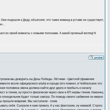
Они подошли к Деду, объясняя, что таких команд в уставе не существует,
н...
ел из своей комнаты с новыми погонами. А какой орлиный взгляд! К
аступаем мы дежурить на День Победы. Лётчики - Цветной (фамилия
темноте возле офицерского клуба в городе (кто помнит, в Чойбалсане это
тная половина звена должна найти друг друга и прибыть к началу
вост и тянем, ну просто физически через свои и КП нервы тянем. Наконец
то понедельник будет только завтра. По поводу своего забвения он мирно
ды прошли вовремя. Мы заступили - спим.
ать себя. Сыграли и нам тревогу. А у нас фантазии, ну никакой. Строго