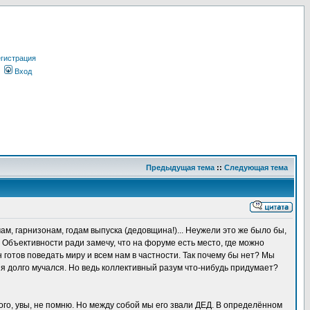
гистрация
Вход
Предыдущая тема
::
Следующая тема
м, гарнизонам, годам выпуска (дедовщина!)... Неужели это же было бы,
 Объективности ради замечу, что на форуме есть место, где можно
н готов поведать миру и всем нам в частности. Так почему бы нет? Мы
ь я долго мучался. Но ведь коллективный разум что-нибудь придумает?
рого, увы, не помню. Но между собой мы его звали ДЕД. В определённом