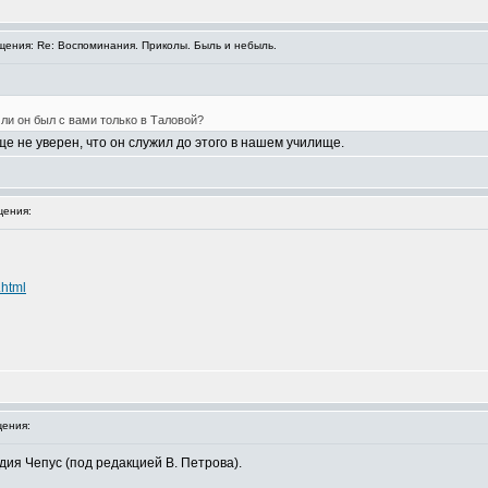
ения: Re: Воспоминания. Приколы. Быль и небыль.
Или он был с вами только в Таловой?
е не уверен, что он служил до этого в нашем училище.
ения:
.html
ения:
дия Чепус (под редакцией В. Петрова).