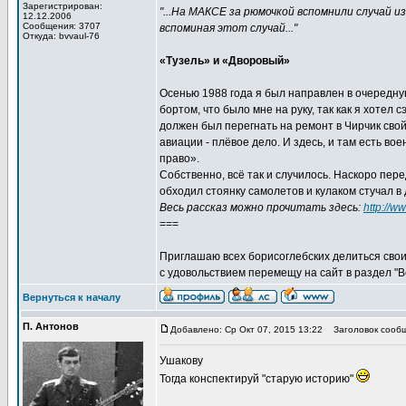
Зарегистрирован:
"...На МАКСЕ за рюмочкой вспомнили случай 
12.12.2006
Сообщения: 3707
вспоминая этот случай..."
Откуда: bvvaul-76
«Тузель» и «Дворовый»
Осенью 1988 года я был направлен в очередну
бортом, что было мне на руку, так как я хотел
должен был перегнать на ремонт в Чирчик свой
авиации - плёвое дело. И здесь, и там есть в
право».
Собственно, всё так и случилось. Наскоро пер
обходил стоянку самолетов и кулаком стучал в 
Весь рассказ можно прочитать здесь:
http://w
===
Приглашаю всех борисоглебских делиться свои
с удовольствием перемещу на сайт в раздел "
Вернуться к началу
П. Антонов
Добавлено: Ср Окт 07, 2015 13:22
Заголовок сообщ
Ушакову
Тогда конспектируй "старую историю"