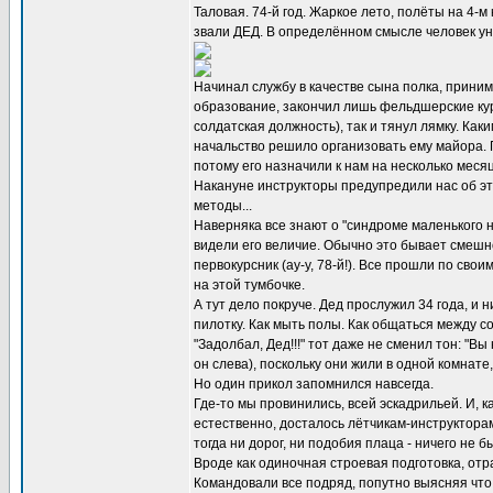
Таловая. 74-й год. Жаркое лето, полёты на 4-м
звали ДЕД. В определённом смысле человек уни
Начинал службу в качестве сына полка, приним
образование, закончил лишь фельдшерские кур
солдатская должность), так и тянул лямку. Ка
начальство решило организовать ему майора. П
потому его назначили к нам на несколько меся
Накануне инструкторы предупредили нас об эт
методы...
Наверняка все знают о "синдроме маленького н
видели его величие. Обычно это бывает смешно
первокурсник (ау-у, 78-й!). Все прошли по сво
на этой тумбочке.
А тут дело покруче. Дед прослужил 34 года, и
пилотку. Как мыть полы. Как общаться между со
"Задолбал, Дед!!!" тот даже не сменил тон: "В
он слева), поскольку они жили в одной комнат
Но один прикол запомнился навсегда.
Где-то мы провинились, всей эскадрильей. И, к
естественно, досталось лётчикам-инструкторам.
тогда ни дорог, ни подобия плаца - ничего не 
Вроде как одиночная строевая подготовка, отр
Командовали все подряд, попутно выясняя что 