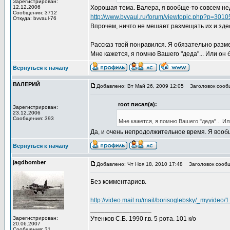
Зарегистрирован:
12.12.2006
Хорошая тема. Валера, я вообще-то совсем не
Сообщения: 3712
http://www.bvvaul.ru/forum/viewtopic.php?p=301
Откуда: bvvaul-76
Впрочем, ничто не мешает размещать их и зде
Рассказ твой понравился. Я обязательно разме
Мне кажется, я помню Вашего "деда"... Или он 
Вернуться к началу
ВАЛЕРИЙ
Добавлено: Вт Май 26, 2009 12:05
Заголовок сообщ
root писал(а):
Зарегистрирован:
23.12.2006
Сообщения: 393
Мне кажется, я помню Вашего "деда"... Ил
Да, и очень непродолжительное время. Я вообщ
Вернуться к началу
jagdbomber
Добавлено: Чт Ноя 18, 2010 17:48
Заголовок сообщ
Без комментариев.
http://video.mail.ru/mail/borisoglebsky/_myvideo/1
_________________
Зарегистрирован:
Утенков С.Б. 1990 г.в. 5 рота. 101 к/о
20.06.2007
Сообщения: 31