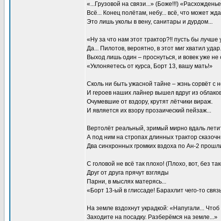
«...Грузовой на связи...» (Боже!!!) «Расхождень
Всё... Конец полётам, небу... всё, что может жд
Это лишь уколы в вену, санитары и дурдом...
«Ну за что нам этот трактор?!! пусть бы лучше
Да... Пилотов, вероятно, в этот миг хватил удар
Выход лишь один – проснуться, и вовек уже не 
«Уклоняетесь от курса, Борт 13, вашу мать!»
Сколь ни быть ужасной тайне – жзнь сорвёт с н
И героев наших лайнер вышел вдруг из облаков.
Очумевшие от вздору, крутят лётчики вираж.
И является их взору прозаический пейзаж...
Вертолёт реальный, зримый мирно вдаль летит,
А под ним на стропах длинных трактор сказочны
Два синхронных громких вздоха по Ан-2 прошли
С головой не всё так плохо! (Плохо, вот, без так
Друг от друга прячут взгляды
Парни, в мыслях матерясь...
«Борт 13-ый в глиссаде! Барахлит чего-то связь
На земле вздохнут украдкой: «Напугали... Чтоб в
Заходите на посадку. Разберёмся на земле...»