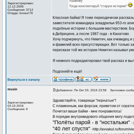
Ушакову
Зарегистрирован:
Тогда конспектируй "старую историю"
.
12.12.2006
Сообщения: 3712
Откуда: bvvaul-76
Классная байка! Я тоже периодически рассказы
заместителя командира эскадрильи 953-го апи
подобные истории с большим мастерством. Борю,
в Дебрецене, а после 1987 года - в Канатово.
Хочу подчеркнуть, что Никитич, как очевидец 
и фамилий всех присутствующих. Вот только за
пересказе той же истории Никитич называл уже
Я немного подредактировал твой рассказ и выл
Подгоняйте ещё!
Вернуться к началу
musin
Добавлено: Пн Окт 03, 2016 23:58
Заголовок сообщ
Здравствуйте, товарищи "пернатые"!
Зарегистрирован:
С пламенным, как форсаж, приветом от соратн
03.10.2016
Сообщения: 6
Почитал ваши байки - мне понравилось!
В порядке внутривидового общения могу подел
"Полёты парой - в "ностальжи"
-
"40 лет спустя"
-http://avvakul.ru/forum/