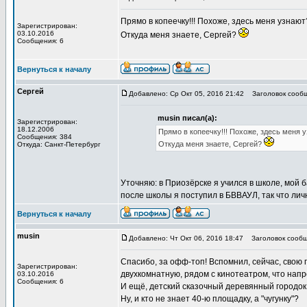
Прямо в копеечку!!! Похоже, здесь меня узнают?
Зарегистрирован:
03.10.2016
Откуда меня знаете, Сергей?
Сообщения: 6
Вернуться к началу
Сергей
Добавлено: Ср Окт 05, 2016 21:42
Заголовок сообщ
musin писал(а):
Зарегистрирован:
18.12.2006
Прямо в копеечку!!! Похоже, здесь меня уз
Сообщения: 384
Откуда меня знаете, Сергей?
Откуда: Санкт-Петербург
Уточняю: в Приозёрске я учился в школе, мой ба
после школы я поступил в БВВАУЛ, так что лич
Вернуться к началу
musin
Добавлено: Чт Окт 06, 2016 18:47
Заголовок сообщ
Спасибо, за офф-топ! Вспомнил, сейчас, свою 
Зарегистрирован:
двухкомнатную, рядом с кинотеатром, что нап
03.10.2016
Сообщения: 6
И ещё, детский сказочный деревянный городок
Ну, и кто не знает 40-ю площадку, а "чугунку"?