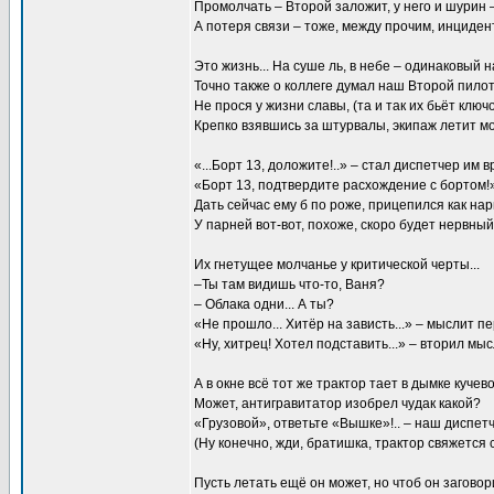
Промолчать – Второй заложит, у него и шурин –
А потеря связи – тоже, между прочим, инцидент
Это жизнь... На суше ль, в небе – одинаковый н
Точно также о коллеге думал наш Второй пилот.
Не прося у жизни славы, (та и так их бьёт ключ
Крепко взявшись за штурвалы, экипаж летит мо
«...Борт 13, доложите!..» – стал диспетчер им вр
«Борт 13, подтвердите расхождение с бортом!
Дать сейчас ему б по роже, прицепился как нары
У парней вот-вот, похоже, скоро будет нервный 
Их гнетущее молчанье у критической черты...
–Ты там видишь что-то, Ваня?
– Облака одни... А ты?
«Не прошло... Хитёр на зависть...» – мыслит п
«Ну, хитрец! Хотел подставить...» – вторил мы
А в окне всё тот же трактор тает в дымке кучевой
Может, антигравитатор изобрел чудак какой?
«Грузовой», ответьте «Вышке»!.. – наш диспетч
(Ну конечно, жди, братишка, трактор свяжется с 
Пусть летать ещё он может, но чтоб он заговори