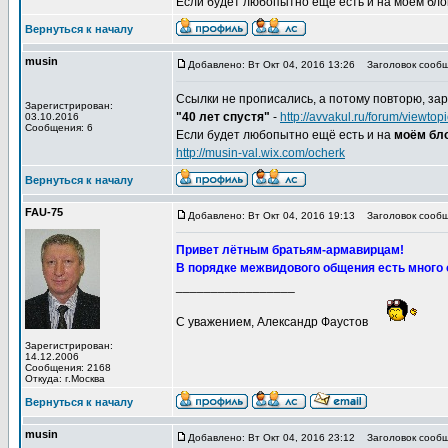
Если будет любопытно ещё есть и на моём блоге,
Вернуться к началу
musin
Добавлено: Вт Окт 04, 2016 13:26
Заголовок сообщ
Ссылки не прописались, а потому повторю, зар
Зарегистрирован:
"40 лет спустя"
-
http://avvakul.ru/forum/viewt
03.10.2016
Сообщения: 6
Если будет любопытно ещё есть и на
моём бло
http://musin-val.wix.com/ocherk
Вернуться к началу
FAU-75
Добавлено: Вт Окт 04, 2016 19:13
Заголовок сообщ
Привет лётным братьям-армавирцам!
В порядке межвидового общения есть много 
_________________
С уважением, Александр Фаустов
Зарегистрирован:
14.12.2006
Сообщения: 2168
Откуда: г.Москва
Вернуться к началу
musin
Добавлено: Вт Окт 04, 2016 23:12
Заголовок сообщ