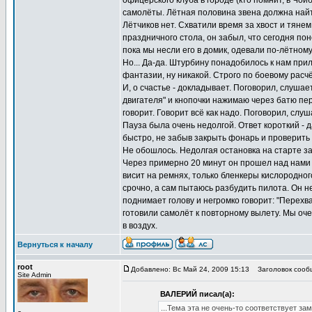
офицерского клуба в городе (кто помнит, в Чой
самолёты. Лётная половина звена должна найти
Лётчиков нет. Схватили время за хвост и тянем
праздничного стола, он забыл, что сегодня пон
пока мы несли его в домик, одевали по-лётном
Но... Да-да. Штурбину понадобилось к нам при
фантазии, ну никакой. Строго по боевому расч
И, о счастье - докладывает. Поговорил, слушае
двигателя" и кнопочки нажимаю через батю пер
говорит. Говорит всё как надо. Поговорил, слу
Пауза была очень недолгой. Ответ короткий - д
быстро, не забыв закрыть фонарь и проверить 
Не обошлось. Недолгая остановка на старте за
Через примерно 20 минут он прошел над нами и 
висит на ремнях, только бленкеры кислородно
срочно, а сам пытаюсь разбудить пилота. Он не 
поднимает голову и негромко говорит: "Перехва
готовили самолёт к повторному вылету. Мы оче
в воздух.
Вернуться к началу
root
Добавлено: Вс Май 24, 2009 15:13
Заголовок сообщ
Site Admin
ВАЛЕРИЙ писал(а):
...Тема эта не очень-то соответствует за