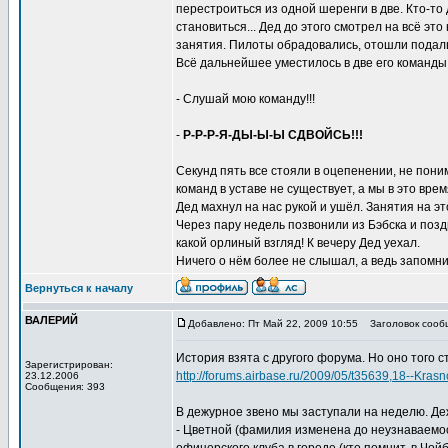
перестроиться из одной шеренги в две. Кто-то
становиться... Дед до этого смотрел на всё эт
занятия. Пилоты обрадовались, отошли подальш
Всё дальнейшее уместилось в две его команды
- Слушай мою команду!!!
-
Р-Р-Р-Я-ДЫ-Ы-Ы СДВОЙСЬ!!!
Секунд пять все стояли в оцепенении, не пони
команд в уставе не существует, а мы в это врем
Дед махнул на нас рукой и ушёл. Занятия на эт
Через пару недель позвонили из Бэбска и позд
какой орлиный взгляд! К вечеру Дед уехал.
Ничего о нём более не слышал, а ведь запомнил
Вернуться к началу
ВАЛЕРИЙ
Добавлено: Пт Май 22, 2009 10:55
Заголовок сооб
История взята с другого форума. Но оно того ст
Зарегистрирован:
http://forums.airbase.ru/2009/05/t35639,18--Kra
23.12.2006
Сообщения: 393
В дежурное звено мы заступали на неделю. Деж
- Цветной (фамилия изменена до неузнаваемост