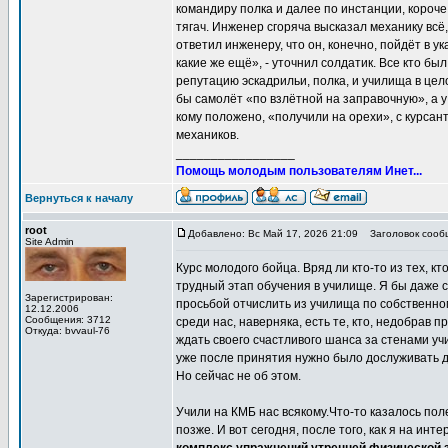
командиру полка и далее по инстанции, короче
тягач. Инженер сгоряча высказал механику всё,
ответил инженеру, что он, конечно, пойдёт в ук
какие же ещё», - уточнил солдатик. Все кто бы
репутацию эскадрильи, полка, и училища в цел
бы самолёт «по взлётной на заправочную», а у
кому положено, «получили на орехи», с курсан
механиков.
_________________
Помощь молодым пользователям Инет...
Вернуться к началу
root
Добавлено: Вс Май 17, 2026 21:09
Заголовок сообщ
Site Admin
Курс молодого бойца. Вряд ли кто-то из тех, к
трудный этап обучения в училище. Я бы даже с
Зарегистрирован:
просьбой отчислить из училища по собственно
12.12.2006
Сообщения: 3712
среди нас, наверняка, есть те, кто, недобрав 
Откуда: bvvaul-76
ждать своего счастливого шанса за стенами уч
уже после принятия нужно было дослуживать д
Но сейчас не об этом.
Учили на КМБ нас всякому.Что-то казалось пол
позже. И вот сегодня, после того, как я на ин