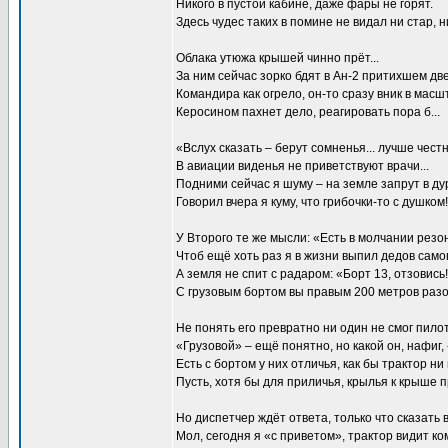
Никого в пустой кабине, даже фары не горят.
Здесь чудес таких в помине не видал ни стар, ни
Облака утюжа крышей чинно прёт...
За ним сейчас зорко бдят в Ан-2 притихшем дв
Командира как огрело, он-то сразу вник в масш
Керосином пахнет дело, реагировать пора б...
«Вслух сказать – берут сомненья... лучше чест
В авиации виденья не приветствуют врачи...
Подними сейчас я шуму – на земле запрут в дур
Говорил вчера я куму, что грибочки-то с душком!
У Второго те же мысли: «Есть в молчании резон
Чтоб ещё хоть раз я в жизни выпил дедов само
А земля не спит с радаром: «Борт 13, отзовись!
С грузовым бортом вы правым 200 метров раз
Не понять его превратно ни один не смог пилот
«Грузовой» – ещё понятно, но какой он, нафиг,
Есть с бортом у них отличья, как бы трактор ни
Пусть, хотя бы для приличья, крылья к крыше 
Но диспетчер ждёт ответа, только что сказать в
Мол, сегодня я «с приветом», трактор видит ко