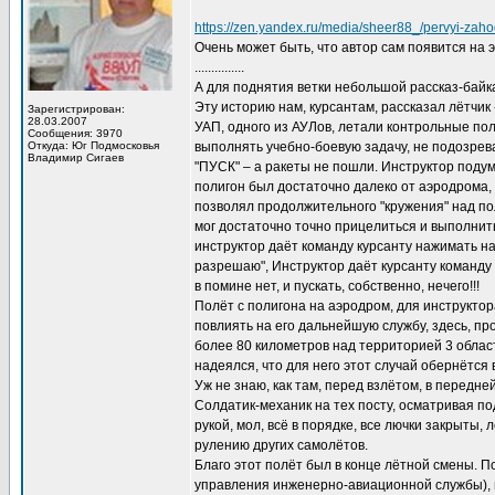
https://zen.yandex.ru/media/sheer88_/pervyi-zah
Очень может быть, что автор сам появится на э
...............
А для поднятия ветки небольшой рассказ-байка
Эту историю нам, курсантам, рассказал лётчик
Зарегистрирован:
28.03.2007
УАП, одного из АУЛов, летали контрольные по
Сообщения: 3970
Откуда: Юг Подмосковья
выполнять учебно-боевую задачу, не подозрева
Владимир Сигаев
"ПУСК" – а ракеты не пошли. Инструктор подума
полигон был достаточно далеко от аэродрома, 
позволял продолжительного "кружения" над по
мог достаточно точно прицелиться и выполнить
инструктор даёт команду курсанту нажимать на 
разрешаю", Инструктор даёт курсанту команду "
в помине нет, и пускать, собственно, нечего!!!
Полёт с полигона на аэродром, для инструктор
повлиять на его дальнейшую службу, здесь, пр
более 80 километров над территорией 3 област
надеялся, что для него этот случай обернётся 
Уж не знаю, как там, перед взлётом, в передне
Солдатик-механик на тех посту, осматривая под
рукой, мол, всё в порядке, все лючки закрыты,
рулению других самолётов.
Благо этот полёт был в конце лётной смены. П
управления инженерно-авиационной службы), п