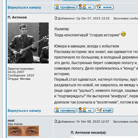
Вернуться к началу
П. Антонов
Добавлено: Ср Окт 07, 2015 13:22
Заголовок сообщ
Ушакову
Тогда конспектируй "старую историю"
Юмора в авиации, всегда с избытком
Расскажу историю: все знают, как одевается тех
приспичало по большому, в холодный деревянный
это дело, быстренько берет совковую лопату и, 
совковую лопату. Дело приблизилось к "концу" 
Зарегистрирован:
04.01.2007
историю.
Сообщения: 1610
Откуда: Москва
Первый,стал одеваться, натянул ползуны, куртк
раздеваться по новой, не закралось ли между ч
(еще один из "ушлых"), немного погодя, зашмыг
и "подтверждать!" Не вытерпев "конфуза", пер
доипали так (сначала в "козлятнике", потом в м
Вернуться к началу
root
Добавлено: Чт Окт 08, 2015 12:07
Заголовок сообщ
Site Admin
П. Антонов писал(а):