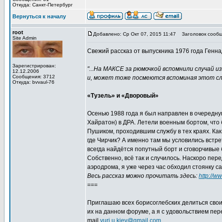
Откуда: Санкт-Петербург
Вернуться к началу
root
Добавлено: Ср Окт 07, 2015 11:47
Заголовок сообщ
Site Admin
Свежий рассказ от выпускника 1976 года Генна
Зарегистрирован:
"...На МАКСЕ за рюмочкой вспомнили случай и
12.12.2006
Сообщения: 3712
и, может тоже посмеются вспоминая этот слу
Откуда: bvvaul-76
«Тузель» и «Дворовый»
Осенью 1988 года я был направлен в очередну
Хайратон) в ДРА. Летели военным бортом, что 
Пушиком, проходившим службу в тех краях. Как
где Чирчик? А именно там мы условились встрет
всегда найдётся попутный борт и сговорчивые 
Собственно, всё так и случилось. Наскоро пе
аэродрома, я уже через час обходил стоянку са
Весь рассказ можно прочитать здесь:
http://w
===
Приглашаю всех борисоглебских делиться сво
их на данном форуме, а я с удовольствием пе
mail
yuri.u.kiev@gmail.com