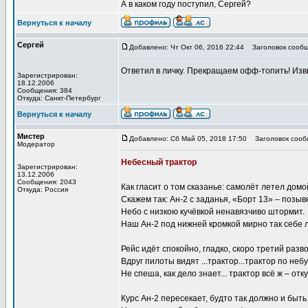
А в каком году поступил, Сергей?
Вернуться к началу
Сергей
Добавлено: Чт Окт 06, 2016 22:44
Заголовок сообщ
Ответил в личку. Прекращаем офф-топить! Изви
Зарегистрирован:
18.12.2006
Сообщения: 384
Откуда: Санкт-Петербург
Вернуться к началу
Мистер
Добавлено: Сб Май 05, 2018 17:50
Заголовок сооб
Модератор
Небесный трактор
Зарегистрирован:
13.12.2006
Сообщения: 2043
Как гласит о том сказанье: самолёт летел домой
Откуда: Россия
Скажем так: Ан-2 с заданья, «Борт 13» – позыв
Небо с низкою кучёвкой ненавязчиво штормит.
Наш Ан-2 под нижней кромкой мирно так себе л
Рейс идёт спокойно, гладко, скоро третий разво
Вдруг пилоты видят ...трактор...трактор по неб
Не спеша, как дело знает... трактор всё ж – отк
Курс Ан-2 пересекает, будто так должно и быть.