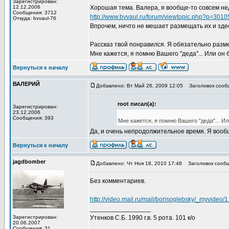
Зарегистрирован:
12.12.2006
Хорошая тема. Валера, я вообще-то совсем не
Сообщения: 3712
http://www.bvvaul.ru/forum/viewtopic.php?p=301
Откуда: bvvaul-76
Впрочем, ничто не мешает размещать их и зде
Рассказ твой понравился. Я обязательно разме
Мне кажется, я помню Вашего "деда"... Или он 
Вернуться к началу
ВАЛЕРИЙ
Добавлено: Вт Май 26, 2009 12:05
Заголовок сообщ
root писал(а):
Зарегистрирован:
23.12.2006
Сообщения: 393
Мне кажется, я помню Вашего "деда"... Ил
Да, и очень непродолжительное время. Я вообщ
Вернуться к началу
jagdbomber
Добавлено: Чт Ноя 18, 2010 17:48
Заголовок сообщ
Без комментариев.
http://video.mail.ru/mail/borisoglebsky/_myvideo/1
_________________
Зарегистрирован:
Утенков С.Б. 1990 г.в. 5 рота. 101 к/о
20.06.2007
Сообщения: 31