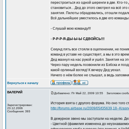
перестроиться из одной шеренги в две. Кто-то
становиться... Дед до этого смотрел на всё эт
занятия. Пилоты обрадовались, отошли подальш
Всё дальнейшее уместилось в две его команды
- Слушай мою команду!!!
-
Р-Р-Р-Я-ДЫ-Ы-Ы СДВОЙСЬ!!!
Секунд пять все стояли в оцепенении, не пони
команд в уставе не существует, а мы в это врем
Дед махнул на нас рукой и ушёл. Занятия на эт
Через пару недель позвонили из Бэбска и позд
какой орлиный взгляд! К вечеру Дед уехал.
Ничего о нём более не слышал, а ведь запомнил
Вернуться к началу
ВАЛЕРИЙ
Добавлено: Пт Май 22, 2009 10:55
Заголовок сооб
История взята с другого форума. Но оно того ст
Зарегистрирован:
http://forums.airbase.ru/2009/05/t35639,18--Kra
23.12.2006
Сообщения: 393
В дежурное звено мы заступали на неделю. Деж
- Цветной (фамилия изменена до неузнаваемост