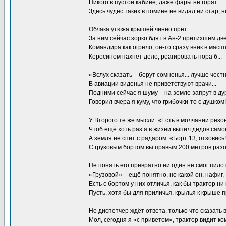
Никого в пустой кабине, даже фары не горят.
Здесь чудес таких в помине не видал ни стар, ни
Облака утюжа крышей чинно прёт...
За ним сейчас зорко бдят в Ан-2 притихшем дв
Командира как огрело, он-то сразу вник в масш
Керосином пахнет дело, реагировать пора б...
«Вслух сказать – берут сомненья... лучше чест
В авиации виденья не приветствуют врачи...
Подними сейчас я шуму – на земле запрут в дур
Говорил вчера я куму, что грибочки-то с душком!
У Второго те же мысли: «Есть в молчании резон
Чтоб ещё хоть раз я в жизни выпил дедов само
А земля не спит с радаром: «Борт 13, отзовись!
С грузовым бортом вы правым 200 метров раз
Не понять его превратно ни один не смог пилот
«Грузовой» – ещё понятно, но какой он, нафиг,
Есть с бортом у них отличья, как бы трактор ни
Пусть, хотя бы для приличья, крылья к крыше 
Но диспетчер ждёт ответа, только что сказать в
Мол, сегодня я «с приветом», трактор видит ко