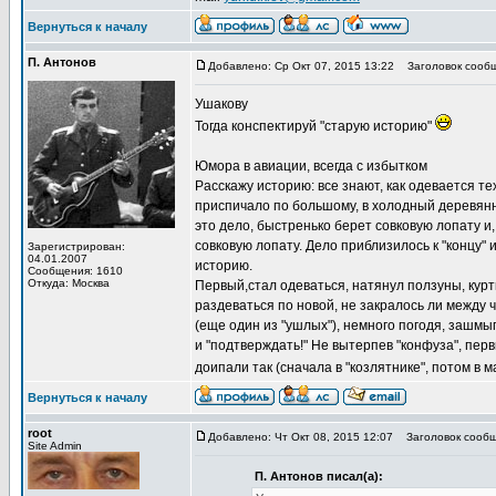
Вернуться к началу
П. Антонов
Добавлено: Ср Окт 07, 2015 13:22
Заголовок сообщ
Ушакову
Тогда конспектируй "старую историю"
Юмора в авиации, всегда с избытком
Расскажу историю: все знают, как одевается тех
приспичало по большому, в холодный деревянный
это дело, быстренько берет совковую лопату и, 
совковую лопату. Дело приблизилось к "концу" 
Зарегистрирован:
04.01.2007
историю.
Сообщения: 1610
Откуда: Москва
Первый,стал одеваться, натянул ползуны, куртк
раздеваться по новой, не закралось ли между ч
(еще один из "ушлых"), немного погодя, зашмыг
и "подтверждать!" Не вытерпев "конфуза", пер
доипали так (сначала в "козлятнике", потом в м
Вернуться к началу
root
Добавлено: Чт Окт 08, 2015 12:07
Заголовок сообщ
Site Admin
П. Антонов писал(а):