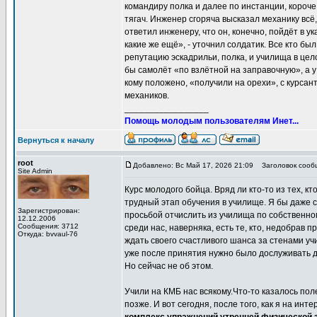
командиру полка и далее по инстанции, короче
тягач. Инженер сгоряча высказал механику всё,
ответил инженеру, что он, конечно, пойдёт в ук
какие же ещё», - уточнил солдатик. Все кто бы
репутацию эскадрильи, полка, и училища в цел
бы самолёт «по взлётной на заправочную», а у
кому положено, «получили на орехи», с курсан
механиков.
_________________
Помощь молодым пользователям Инет...
Вернуться к началу
root
Добавлено: Вс Май 17, 2026 21:09
Заголовок сообщ
Site Admin
Курс молодого бойца. Вряд ли кто-то из тех, к
трудный этап обучения в училище. Я бы даже с
Зарегистрирован:
просьбой отчислить из училища по собственно
12.12.2006
Сообщения: 3712
среди нас, наверняка, есть те, кто, недобрав 
Откуда: bvvaul-76
ждать своего счастливого шанса за стенами уч
уже после принятия нужно было дослуживать д
Но сейчас не об этом.
Учили на КМБ нас всякому.Что-то казалось пол
позже. И вот сегодня, после того, как я на ин