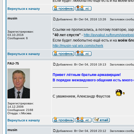
Если будет любопытно ещё есть и на моём блоге,
Вернуться к началу
musin
Добавлено: Вт Окт 04, 2016 13:26
Заголовок сообщ
Ссылки не прописались, а потому повторю, зар
Зарегистрирован:
"40 лет спустя"
-
http://avvakul.ru/forum/viewt
03.10.2016
Сообщения: 6
Если будет любопытно ещё есть и на
моём бло
http://musin-val.wix.com/ocherk
Вернуться к началу
FAU-75
Добавлено: Вт Окт 04, 2016 19:13
Заголовок сообщ
Привет лётным братьям-армавирцам!
В порядке межвидового общения есть много 
_________________
С уважением, Александр Фаустов
Зарегистрирован:
14.12.2006
Сообщения: 2168
Откуда: г.Москва
Вернуться к началу
musin
Добавлено: Вт Окт 04, 2016 23:12
Заголовок сообщ