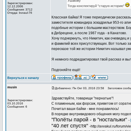
Ушакову
Зарегистрирован:
Тогда конспектируй "старую историю"
.
12.12.2006
Сообщения: 3712
Откуда: bvvaul-76
Классная байка! Я тоже периодически рассказы
заместителя командира эскадрильи 953-го апи
подобные истории с большим мастерством. Борю,
в Дебрецене, а после 1987 года - в Канатово.
Хочу подчеркнуть, что Никитич, как очевидец 
и фамилий всех присутствующих. Вот только за
пересказе той же истории Никитич называл уже
Я немного подредактировал твой рассказ и выл
Подгоняйте ещё!
Вернуться к началу
musin
Добавлено: Пн Окт 03, 2016 23:58
Заголовок сообщ
Здравствуйте, товарищи "пернатые"!
Зарегистрирован:
С пламенным, как форсаж, приветом от соратн
03.10.2016
Сообщения: 6
Почитал ваши байки - мне понравилось!
В порядке внутривидового общения могу подел
"Полёты парой - в "ностальжи"
-
"40 лет спустя"
-http://avvakul.ru/forum/