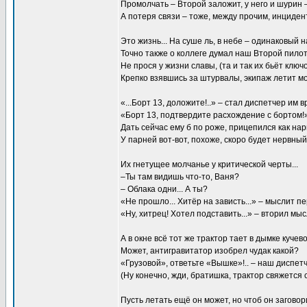
Промолчать – Второй заложит, у него и шурин –
А потеря связи – тоже, между прочим, инцидент
Это жизнь... На суше ль, в небе – одинаковый н
Точно также о коллеге думал наш Второй пилот.
Не прося у жизни славы, (та и так их бьёт ключ
Крепко взявшись за штурвалы, экипаж летит мо
«...Борт 13, доложите!..» – стал диспетчер им вр
«Борт 13, подтвердите расхождение с бортом!
Дать сейчас ему б по роже, прицепился как нары
У парней вот-вот, похоже, скоро будет нервный 
Их гнетущее молчанье у критической черты...
–Ты там видишь что-то, Ваня?
– Облака одни... А ты?
«Не прошло... Хитёр на зависть...» – мыслит п
«Ну, хитрец! Хотел подставить...» – вторил мы
А в окне всё тот же трактор тает в дымке кучевой
Может, антигравитатор изобрел чудак какой?
«Грузовой», ответьте «Вышке»!.. – наш диспетч
(Ну конечно, жди, братишка, трактор свяжется с 
Пусть летать ещё он может, но чтоб он заговори