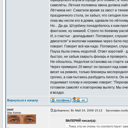
офицерского клуба в городе (кто помнит, в Чой
самолёты. Лётная половина звена должна найти
Лётчиков нет. Схватили время за хвост и тянем
праздничного стола, он забыл, что сегодня пон
пока мы несли его в домик, одевали по-лётном
Но... Да-да. Штурбину понадобилось к нам при
фантазии, ну никакой. Строго по боевому расч
И, о счастье - докладывает. Поговорил, слушае
двигателя" и кнопочки нажимаю через батю пер
говорит. Говорит всё как надо. Поговорил, слу
Пауза была очень недолгой. Ответ короткий - д
быстро, не забыв закрыть фонарь и проверить 
Не обошлось. Недолгая остановка на старте за
Через примерно 20 минут он прошел над нами и 
висит на ремнях, только бленкеры кислородно
срочно, а сам пытаюсь разбудить пилота. Он не 
поднимает голову и негромко говорит: "Перехва
готовили самолёт к повторному вылету. Мы оче
в воздух.
Вернуться к началу
root
Добавлено: Вс Май 24, 2009 15:13
Заголовок сообщ
Site Admin
ВАЛЕРИЙ писал(а):
...Тема эта не очень-то соответствует за