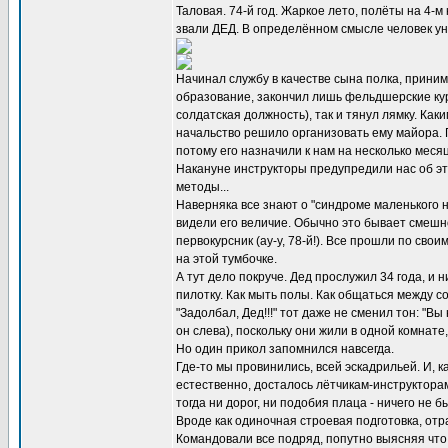
Таловая. 74-й год. Жаркое лето, полёты на 4-м
звали ДЕД. В определённом смысле человек уни
Начинал службу в качестве сына полка, приним
образование, закончил лишь фельдшерские кур
солдатская должность), так и тянул лямку. Ка
начальство решило организовать ему майора. П
потому его назначили к нам на несколько меся
Накануне инструкторы предупредили нас об эт
методы...
Наверняка все знают о "синдроме маленького н
видели его величие. Обычно это бывает смешно
первокурсник (ау-у, 78-й!). Все прошли по сво
на этой тумбочке.
А тут дело покруче. Дед прослужил 34 года, и
пилотку. Как мыть полы. Как общаться между со
"Задолбал, Дед!!!" тот даже не сменил тон: "В
он слева), поскольку они жили в одной комнат
Но один прикол запомнился навсегда.
Где-то мы провинились, всей эскадрильей. И, к
естественно, досталось лётчикам-инструкторам.
тогда ни дорог, ни подобия плаца - ничего не 
Вроде как одиночная строевая подготовка, отр
Командовали все подряд, попутно выясняя что 