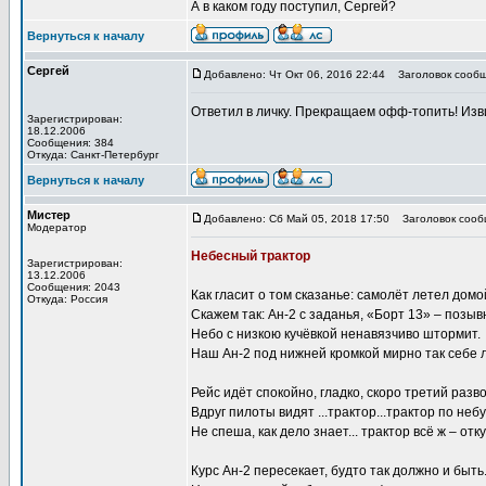
А в каком году поступил, Сергей?
Вернуться к началу
Сергей
Добавлено: Чт Окт 06, 2016 22:44
Заголовок сообщ
Ответил в личку. Прекращаем офф-топить! Изви
Зарегистрирован:
18.12.2006
Сообщения: 384
Откуда: Санкт-Петербург
Вернуться к началу
Мистер
Добавлено: Сб Май 05, 2018 17:50
Заголовок сооб
Модератор
Небесный трактор
Зарегистрирован:
13.12.2006
Сообщения: 2043
Как гласит о том сказанье: самолёт летел домой
Откуда: Россия
Скажем так: Ан-2 с заданья, «Борт 13» – позыв
Небо с низкою кучёвкой ненавязчиво штормит.
Наш Ан-2 под нижней кромкой мирно так себе л
Рейс идёт спокойно, гладко, скоро третий разво
Вдруг пилоты видят ...трактор...трактор по неб
Не спеша, как дело знает... трактор всё ж – отк
Курс Ан-2 пересекает, будто так должно и быть.