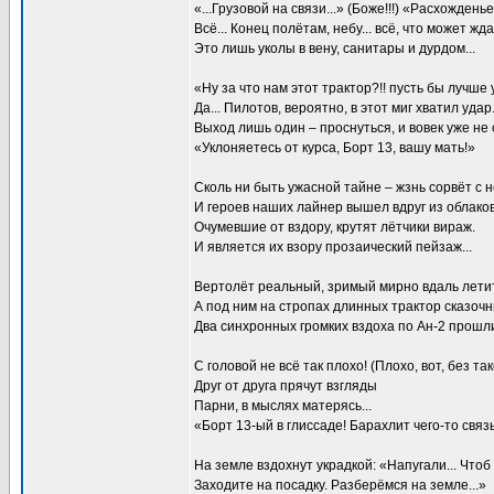
«...Грузовой на связи...» (Боже!!!) «Расхождень
Всё... Конец полётам, небу... всё, что может жд
Это лишь уколы в вену, санитары и дурдом...
«Ну за что нам этот трактор?!! пусть бы лучше
Да... Пилотов, вероятно, в этот миг хватил удар
Выход лишь один – проснуться, и вовек уже не 
«Уклоняетесь от курса, Борт 13, вашу мать!»
Сколь ни быть ужасной тайне – жзнь сорвёт с н
И героев наших лайнер вышел вдруг из облаков.
Очумевшие от вздору, крутят лётчики вираж.
И является их взору прозаический пейзаж...
Вертолёт реальный, зримый мирно вдаль летит,
А под ним на стропах длинных трактор сказочны
Два синхронных громких вздоха по Ан-2 прошли
С головой не всё так плохо! (Плохо, вот, без так
Друг от друга прячут взгляды
Парни, в мыслях матерясь...
«Борт 13-ый в глиссаде! Барахлит чего-то связь
На земле вздохнут украдкой: «Напугали... Чтоб в
Заходите на посадку. Разберёмся на земле...»