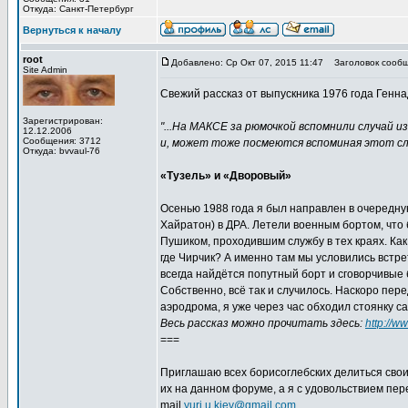
Откуда: Санкт-Петербург
Вернуться к началу
root
Добавлено: Ср Окт 07, 2015 11:47
Заголовок сообщ
Site Admin
Свежий рассказ от выпускника 1976 года Генна
Зарегистрирован:
"...На МАКСЕ за рюмочкой вспомнили случай и
12.12.2006
Сообщения: 3712
и, может тоже посмеются вспоминая этот слу
Откуда: bvvaul-76
«Тузель» и «Дворовый»
Осенью 1988 года я был направлен в очередну
Хайратон) в ДРА. Летели военным бортом, что 
Пушиком, проходившим службу в тех краях. Как
где Чирчик? А именно там мы условились встрет
всегда найдётся попутный борт и сговорчивые 
Собственно, всё так и случилось. Наскоро пе
аэродрома, я уже через час обходил стоянку са
Весь рассказ можно прочитать здесь:
http://w
===
Приглашаю всех борисоглебских делиться сво
их на данном форуме, а я с удовольствием пе
mail
yuri.u.kiev@gmail.com