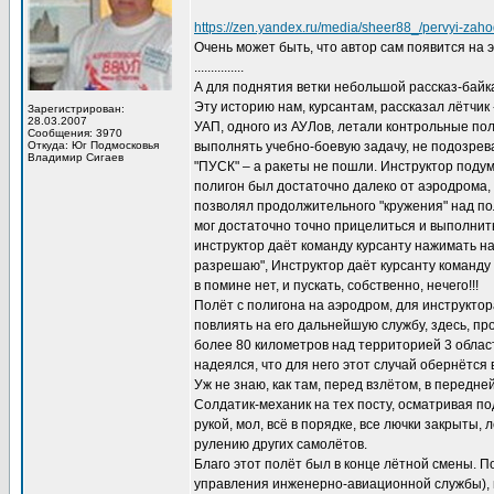
https://zen.yandex.ru/media/sheer88_/pervyi-zah
Очень может быть, что автор сам появится на э
...............
А для поднятия ветки небольшой рассказ-байка
Эту историю нам, курсантам, рассказал лётчик
Зарегистрирован:
28.03.2007
УАП, одного из АУЛов, летали контрольные по
Сообщения: 3970
Откуда: Юг Подмосковья
выполнять учебно-боевую задачу, не подозрева
Владимир Сигаев
"ПУСК" – а ракеты не пошли. Инструктор подума
полигон был достаточно далеко от аэродрома, 
позволял продолжительного "кружения" над по
мог достаточно точно прицелиться и выполнить
инструктор даёт команду курсанту нажимать на 
разрешаю", Инструктор даёт курсанту команду "
в помине нет, и пускать, собственно, нечего!!!
Полёт с полигона на аэродром, для инструктор
повлиять на его дальнейшую службу, здесь, пр
более 80 километров над территорией 3 област
надеялся, что для него этот случай обернётся 
Уж не знаю, как там, перед взлётом, в передне
Солдатик-механик на тех посту, осматривая под
рукой, мол, всё в порядке, все лючки закрыты,
рулению других самолётов.
Благо этот полёт был в конце лётной смены. П
управления инженерно-авиационной службы), п