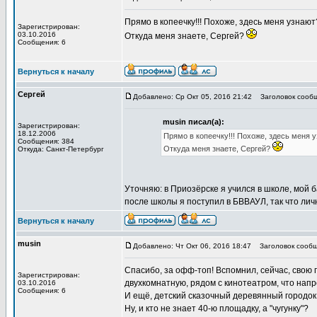
Прямо в копеечку!!! Похоже, здесь меня узнают?
Зарегистрирован:
03.10.2016
Откуда меня знаете, Сергей?
Сообщения: 6
Вернуться к началу
Сергей
Добавлено: Ср Окт 05, 2016 21:42
Заголовок сообщ
musin писал(а):
Зарегистрирован:
18.12.2006
Прямо в копеечку!!! Похоже, здесь меня уз
Сообщения: 384
Откуда меня знаете, Сергей?
Откуда: Санкт-Петербург
Уточняю: в Приозёрске я учился в школе, мой ба
после школы я поступил в БВВАУЛ, так что лич
Вернуться к началу
musin
Добавлено: Чт Окт 06, 2016 18:47
Заголовок сообщ
Спасибо, за офф-топ! Вспомнил, сейчас, свою 
Зарегистрирован:
двухкомнатную, рядом с кинотеатром, что нап
03.10.2016
Сообщения: 6
И ещё, детский сказочный деревянный городок
Ну, и кто не знает 40-ю площадку, а "чугунку"?