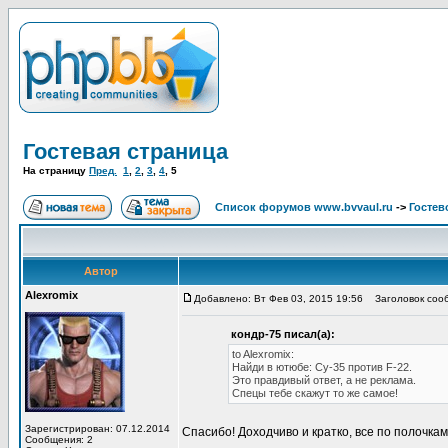
Гостевая страница
На страницу
Пред.
1
,
2
,
3
,
4
,
5
Список форумов www.bvvaul.ru
->
Гостев
Автор
Alexromix
Добавлено: Вт Фев 03, 2015 19:56
Заголовок соо
кондр-75 писал(а):
to Alexromix:
Найди в ютюбе: Су-35 против F-22.
Это правдивый ответ, а не реклама.
Спецы тебе скажут то же самое!
Зарегистрирован: 07.12.2014
Спасибо! Доходчиво и кратко, все по полочкам
Сообщения: 2