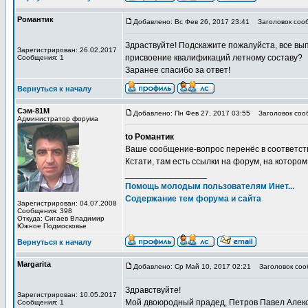
Романтик
Добавлено: Вс Фев 26, 2017 23:41
Заголовок сооб
Здраствуйте! Подскажите пожалуйста, все вы
Зарегистрирован: 26.02.2017
присвоение квалификаций летному составу?
Сообщения: 1
Заранее спасибо за ответ!
Вернуться к началу
Сэм-81М
Добавлено: Пн Фев 27, 2017 03:55
Заголовок соо
Администратор форума
to Романтик
Ваше сообщение-вопрос перенёс в соответс
Кстати, там есть ссылки на форум, на которо
_________________
Помощь молодым пользователям Инет...
Содержание тем форума и сайта
Зарегистрирован: 04.07.2008
Сообщения: 398
Откуда: Сигаев Владимир
Южное Подмосковье
Вернуться к началу
Margarita
Добавлено: Ср Май 10, 2017 02:21
Заголовок соо
Здравствуйте!
Зарегистрирован: 10.05.2017
Мой двоюродный прадед, Петров Павел Алекс
Сообщения: 1