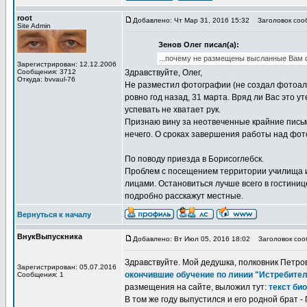
root
Добавлено: Чт Мар 31, 2016 15:32
Заголовок сооб
Site Admin
Зенов Олег писал(а):
...почему не размещены высланные Вам ф
Зарегистрирован: 12.12.2006
Сообщения: 3712
Здравствуйте, Олег,
Откуда: bvvaul-76
Не разместил фотографии (не создал фотоал
ровно год назад, 31 марта. Вряд ли Вас это 
успевать не хватает рук.
Признаю вину за неотвеченные крайние письма
нечего. О сроках завершения работы над фото
По поводу приезда в Борисоглебск.
Проблем с посещением территории училища и 
лицами. Остановиться лучше всего в гостиниц
подробно расскажут местные.
Вернуться к началу
ВнукВыпускника
Добавлено: Вт Июл 05, 2016 18:02
Заголовок сооб
Здравствуйте. Мой дедушка, полковник Петров 
Зарегистрирован: 05.07.2016
окончившие обучение по линии "Истребите
Сообщения: 1
размещения на сайте, выложил тут:
текст би
В том же году выпустился и его родной брат -