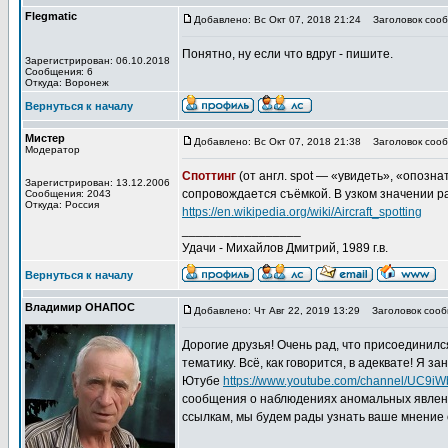
Flegmatic
Добавлено: Вс Окт 07, 2018 21:24
Заголовок сооб
Понятно, ну если что вдруг - пишите.
Зарегистрирован: 06.10.2018
Сообщения: 6
Откуда: Воронеж
Вернуться к началу
Мистер
Добавлено: Вс Окт 07, 2018 21:38
Заголовок сооб
Модератор
Споттинг
(от англ. spot — «увидеть», «опозн
Зарегистрирован: 13.12.2006
сопровождается съёмкой. В узком значении р
Сообщения: 2043
Откуда: Россия
https://en.wikipedia.org/wiki/Aircraft_spotting
_________________
Удачи - Михайлов Дмитрий, 1989 г.в.
Вернуться к началу
Владимир ОНАПОС
Добавлено: Чт Авг 22, 2019 13:29
Заголовок сооб
Дорогие друзья! Очень рад, что присоединил
тематику. Всё, как говорится, в адеквате! Я з
Ютубе
https://www.youtube.com/channel/UC9i
сообщения о наблюдениях аномальных явлений
ссылкам, мы будем рады узнать ваше мнение