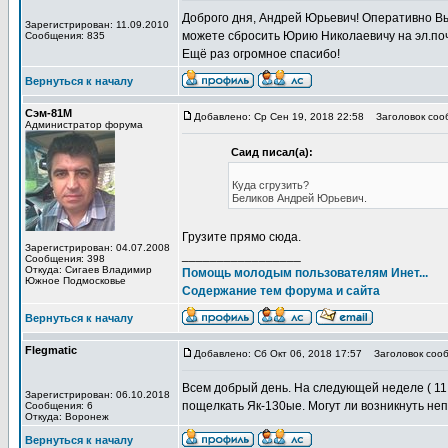
Доброго дня, Андрей Юрьевич! Оперативно Вы
Зарегистрирован: 11.09.2010
можете сбросить Юрию Николаевичу на эл.по
Сообщения: 835
Ещё раз огромное спасибо!
Вернуться к началу
Сэм-81М
Добавлено: Ср Сен 19, 2018 22:58
Заголовок сооб
Администратор форума
Саид писал(а):
Куда сгрузить?
Беликов Андрей Юрьевич.
Грузите прямо сюда.
Зарегистрирован: 04.07.2008
_________________
Сообщения: 398
Откуда: Сигаев Владимир
Помощь молодым пользователям Инет...
Южное Подмосковье
Содержание тем форума и сайта
Вернуться к началу
Flegmatic
Добавлено: Сб Окт 06, 2018 17:57
Заголовок сооб
Всем добрый день. На следующей неделе ( 11
Зарегистрирован: 06.10.2018
пощелкать Як-130ые. Могут ли возникнуть н
Сообщения: 6
Откуда: Воронеж
Вернуться к началу