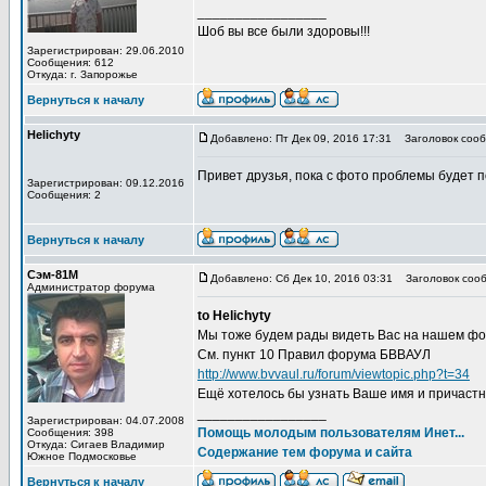
_________________
Шоб вы все были здоровы!!!
Зарегистрирован: 29.06.2010
Сообщения: 612
Откуда: г. Запорожье
Вернуться к началу
Helichyty
Добавлено: Пт Дек 09, 2016 17:31
Заголовок сооб
Привет друзья, пока с фото проблемы будет по
Зарегистрирован: 09.12.2016
Сообщения: 2
Вернуться к началу
Сэм-81М
Добавлено: Сб Дек 10, 2016 03:31
Заголовок сооб
Администратор форума
to Helichyty
Мы тоже будем рады видеть Вас на нашем фор
См. пункт 10 Правил форума БВВАУЛ
http://www.bvvaul.ru/forum/viewtopic.php?t=34
Ещё хотелось бы узнать Ваше имя и причастн
_________________
Зарегистрирован: 04.07.2008
Помощь молодым пользователям Инет...
Сообщения: 398
Откуда: Сигаев Владимир
Содержание тем форума и сайта
Южное Подмосковье
Вернуться к началу