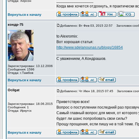
_________________
Откуда: Херсон
Когда мне хочется отдохнуть, я практически вс
Вернуться к началу
кондр-75
Добавлено: Вт Фев 03, 2015 22:57
Заголовок соо
to Alexromix:
Вот хорошая статья:
http://www.sdelanounas.ru/blogs/16854
_________________
С уважением, А.Кондрашов.
Зарегистрирован: 13.12.2006
Сообщения: 1596
Откуда: г.Тамбов
Вернуться к началу
Ocilgat
Добавлено: Чт Июн 18, 2015 07:45
Заголовок соо
Приветствую всех!
Зарегистрирован: 18.06.2015
Вопрос о поступлении последний раз прозвуча
Сообщения: 1
Откуда: Иркутск
Самый главный вопрос для меня, от которого 
будет ли шанс попробовать свои силы?
Прощу прощения, если пишу не в той теме. П
Вернуться к началу