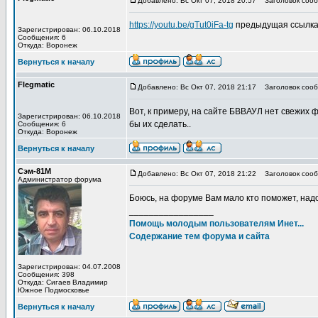
Добавлено: Вс Окт 07, 2018 20:57
Заголовок сооб
https://youtu.be/gTut0iFa-tg
предыдущая ссылка 
Зарегистрирован: 06.10.2018
Сообщения: 6
Откуда: Воронеж
Вернуться к началу
Flegmatic
Добавлено: Вс Окт 07, 2018 21:17
Заголовок сооб
Вот, к примеру, на сайте БВВАУЛ нет свежих
Зарегистрирован: 06.10.2018
бы их сделать..
Сообщения: 6
Откуда: Воронеж
Вернуться к началу
Сэм-81М
Добавлено: Вс Окт 07, 2018 21:22
Заголовок сооб
Администратор форума
Боюсь, на форуме Вам мало кто поможет, надо 
_________________
Помощь молодым пользователям Инет...
Содержание тем форума и сайта
Зарегистрирован: 04.07.2008
Сообщения: 398
Откуда: Сигаев Владимир
Южное Подмосковье
Вернуться к началу