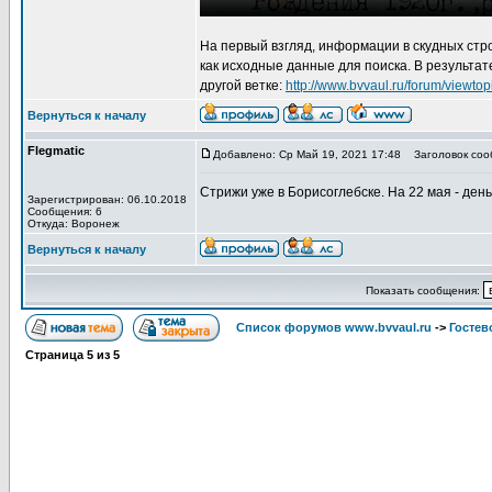
На первый взгляд, информации в скудных стр
как исходные данные для поиска. В результат
другой ветке:
http://www.bvvaul.ru/forum/view
Вернуться к началу
Flegmatic
Добавлено: Ср Май 19, 2021 17:48
Заголовок соо
Стрижи уже в Борисоглебске. На 22 мая - ден
Зарегистрирован: 06.10.2018
Сообщения: 6
Откуда: Воронеж
Вернуться к началу
Показать сообщения:
Список форумов www.bvvaul.ru
->
Гостев
Страница
5
из
5