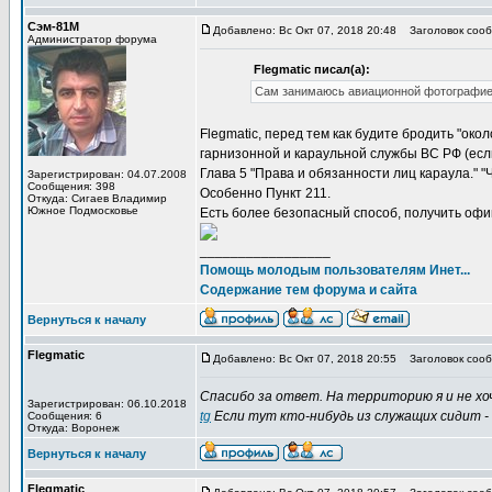
Сэм-81М
Добавлено: Вс Окт 07, 2018 20:48
Заголовок сообщ
Администратор форума
Flegmatic писал(а):
Сам занимаюсь авиационной фотографией
Flegmatic, перед тем как будите бродить "ок
гарнизонной и караульной службы ВС РФ (если
Глава 5 "Права и обязанности лиц караула." "
Зарегистрирован: 04.07.2008
Сообщения: 398
Особенно Пункт 211.
Откуда: Сигаев Владимир
Южное Подмосковье
Есть более безопасный способ, получить оф
_________________
Помощь молодым пользователям Инет...
Содержание тем форума и сайта
Вернуться к началу
Flegmatic
Добавлено: Вс Окт 07, 2018 20:55
Заголовок сооб
Спасибо за ответ. На территорию я и не хо
Зарегистрирован: 06.10.2018
tg
Если тут кто-нибудь из служащих сидит -
Сообщения: 6
Откуда: Воронеж
Вернуться к началу
Flegmatic