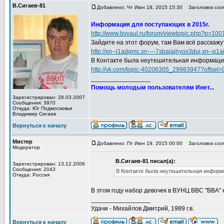
В.Сигаев-81
Добавлено: Чт Июн 18, 2015 15:30
Заголовок соо
Информация для поступающих в 2015г.
http://www.bvvaul.ru/forum/viewtopic.php?p=1
Зайдите на этот форум, там Вам всё расскажу
http://xn--l1adgmc.xn----7sbajajhyox3duj.xn--p1
В Контакте была неутешительная информация 
http://vk.com/topic-40206305_29983947?offset=
_________________
Помощь молодым пользователям Инет...
Зарегистрирован: 28.03.2007
Сообщения: 3970
Откуда: Юг Подмосковья
Владимир Сигаев
Вернуться к началу
Мистер
Добавлено: Пт Июн 19, 2015 00:00
Заголовок соо
Модератор
В.Сигаев-81 писал(а):
Зарегистрирован: 13.12.2006
Сообщения: 2043
В Контакте была неутешительная информа
Откуда: Россия
В этом году набор девочек в ВУНЦ ВВС "ВВА" 
_________________
Удачи - Михайлов Дмитрий, 1989 г.в.
Вернуться к началу