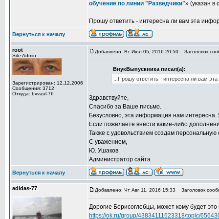
обучение по линии "Разведчики"
» (указан в
Прошу ответить - интересна ли вам эта инфор
Вернуться к началу
root
Добавлено: Вт Июл 05, 2016 20:50
Заголовок сооб
Site Admin
ВнукВыпускника писал(а):
...Прошу ответить - интересна ли вам эт
Зарегистрирован: 12.12.2006
Сообщения: 3712
Откуда: bvvaul-76
Здравствуйте,
Спасибо за Ваше письмо.
Безусловно, эта информация нам интересна. 
Если пожелаете внести какие-либо дополнени
Также с удовольствием создам персональную 
С уважением,
Ю. Ушаков
Администратор сайта
Вернуться к началу
adidas-77
Добавлено: Чт Авг 11, 2016 15:33
Заголовок сооб
Дорогие Борисоглебцы, может кому будет это и
https://ok.ru/group/43834111623318/topic/6564