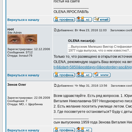
гостья на сайте
_________________
OLENA.ЯРОСЛАВЛЬ
Вернуться к началу
root
Добавлено: Вт Фев 23, 2016 11:03
Заголовок сооб
Site Admin
OLENA писал(а):
...Выпускник Милешко Виктор Стефанови
Зарегистрирован: 12.12.2006
1977 года выпуска, что о нем известно?..
Сообщения: 3712
Откуда: bvvaul-76
Только то, что размещено в открытом источни
OLENA, рекомендую задать Ваш вопрос на вет
t=8&start=5850&postdays=0&postorder=asc&high
Вернуться к началу
Зенов Олег
Добавлено: Чт Мар 31, 2016 13:56
Заголовок сооб
Всем здравствуйте. Есть ряд вопросов. 1. Ю
Зарегистрирован: 22.09.2009
Виталия Николаевича-59? Неоднократно писал
Сообщения: 7
Откуда: МО, г. Щербинка
2. Есть желание посетить училище летом. Смо
3. Где посоветуете остановиться? Буду с детьм
_________________
сын выпускника 1959 года Зенова Виталия Ни
Вернуться к началу