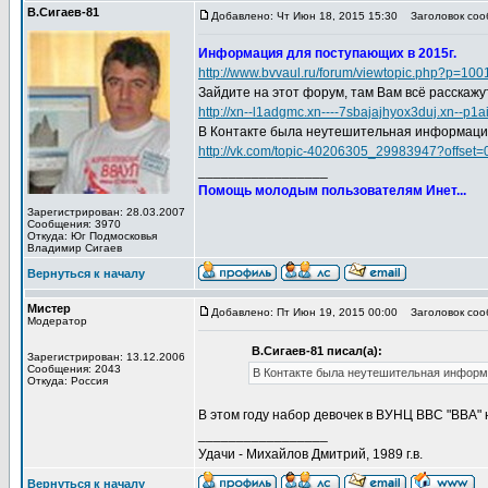
В.Сигаев-81
Добавлено: Чт Июн 18, 2015 15:30
Заголовок соо
Информация для поступающих в 2015г.
http://www.bvvaul.ru/forum/viewtopic.php?p=1
Зайдите на этот форум, там Вам всё расскажу
http://xn--l1adgmc.xn----7sbajajhyox3duj.xn--p1
В Контакте была неутешительная информация 
http://vk.com/topic-40206305_29983947?offset=
_________________
Помощь молодым пользователям Инет...
Зарегистрирован: 28.03.2007
Сообщения: 3970
Откуда: Юг Подмосковья
Владимир Сигаев
Вернуться к началу
Мистер
Добавлено: Пт Июн 19, 2015 00:00
Заголовок соо
Модератор
В.Сигаев-81 писал(а):
Зарегистрирован: 13.12.2006
Сообщения: 2043
В Контакте была неутешительная информа
Откуда: Россия
В этом году набор девочек в ВУНЦ ВВС "ВВА" 
_________________
Удачи - Михайлов Дмитрий, 1989 г.в.
Вернуться к началу