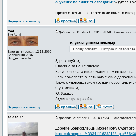
обучение по линии "Разведчики"
» (указан в
Прошу ответить - интересна ли вам эта инфор
Вернуться к началу
root
Добавлено: Вт Июл 05, 2016 20:50
Заголовок сооб
Site Admin
ВнукВыпускника писал(а):
...Прошу ответить - интересна ли вам эт
Зарегистрирован: 12.12.2006
Сообщения: 3707
Откуда: bvvaul-76
Здравствуйте,
Спасибо за Ваше письмо.
Безусловно, эта информация нам интересна. 
Если пожелаете внести какие-либо дополнени
Также с удовольствием создам персональную 
С уважением,
Ю. Ушаков
Администратор сайта
Вернуться к началу
adidas-77
Добавлено: Чт Авг 11, 2016 15:33
Заголовок сооб
Дорогие Борисоглебцы, может кому будет это и
https://ok.ru/group/43834111623318/topic/6564