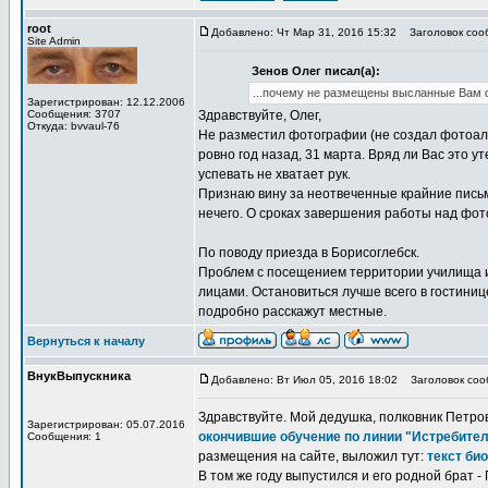
root
Добавлено: Чт Мар 31, 2016 15:32
Заголовок сооб
Site Admin
Зенов Олег писал(а):
...почему не размещены высланные Вам ф
Зарегистрирован: 12.12.2006
Сообщения: 3707
Здравствуйте, Олег,
Откуда: bvvaul-76
Не разместил фотографии (не создал фотоал
ровно год назад, 31 марта. Вряд ли Вас это 
успевать не хватает рук.
Признаю вину за неотвеченные крайние письма
нечего. О сроках завершения работы над фото
По поводу приезда в Борисоглебск.
Проблем с посещением территории училища и 
лицами. Остановиться лучше всего в гостиниц
подробно расскажут местные.
Вернуться к началу
ВнукВыпускника
Добавлено: Вт Июл 05, 2016 18:02
Заголовок сооб
Здравствуйте. Мой дедушка, полковник Петров 
Зарегистрирован: 05.07.2016
окончившие обучение по линии "Истребите
Сообщения: 1
размещения на сайте, выложил тут:
текст би
В том же году выпустился и его родной брат -