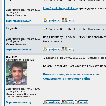
Добавлено: Вс Окт 07, 2018 20:57
Заголовок сооб
https://youtu.be/gTut0iFa-tg
предыдущая ссылка 
Зарегистрирован: 06.10.2018
Сообщения: 6
Откуда: Воронеж
Вернуться к началу
Flegmatic
Добавлено: Вс Окт 07, 2018 21:17
Заголовок сооб
Вот, к примеру, на сайте БВВАУЛ нет свежих
Зарегистрирован: 06.10.2018
бы их сделать..
Сообщения: 6
Откуда: Воронеж
Вернуться к началу
Сэм-81М
Добавлено: Вс Окт 07, 2018 21:22
Заголовок сооб
Администратор форума
Боюсь, на форуме Вам мало кто поможет, надо 
_________________
Помощь молодым пользователям Инет...
Содержание тем форума и сайта
Зарегистрирован: 04.07.2008
Сообщения: 398
Откуда: Сигаев Владимир
Южное Подмосковье
Вернуться к началу