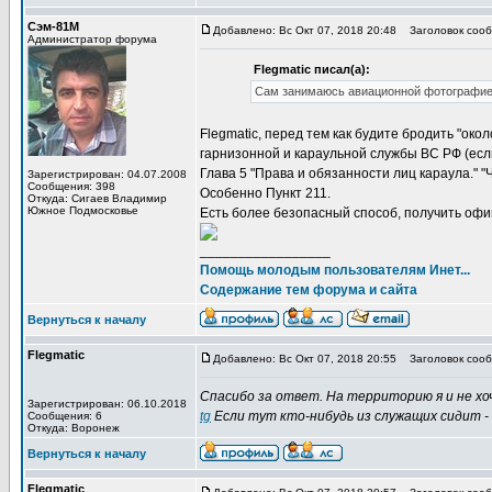
Сэм-81М
Добавлено: Вс Окт 07, 2018 20:48
Заголовок сообщ
Администратор форума
Flegmatic писал(а):
Сам занимаюсь авиационной фотографией
Flegmatic, перед тем как будите бродить "ок
гарнизонной и караульной службы ВС РФ (если
Глава 5 "Права и обязанности лиц караула." "
Зарегистрирован: 04.07.2008
Сообщения: 398
Особенно Пункт 211.
Откуда: Сигаев Владимир
Южное Подмосковье
Есть более безопасный способ, получить оф
_________________
Помощь молодым пользователям Инет...
Содержание тем форума и сайта
Вернуться к началу
Flegmatic
Добавлено: Вс Окт 07, 2018 20:55
Заголовок сооб
Спасибо за ответ. На территорию я и не хо
Зарегистрирован: 06.10.2018
tg
Если тут кто-нибудь из служащих сидит -
Сообщения: 6
Откуда: Воронеж
Вернуться к началу
Flegmatic