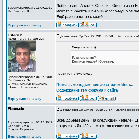
Доброго дня, Андрей Юрьевич! Оперативно Вы
Зарегистрирован: 11.09.2010
можете сбросить Юрию Николаевичу на эл.по
Сообщения: 833
Ещё раз огромное спасибо!
Вернуться к началу
Сэм-81М
Добавлено: Ср Сен 19, 2018 22:58
Заголовок сооб
Администратор форума
Саид писал(а):
Куда сгрузить?
Беликов Андрей Юрьевич.
Грузите прямо сюда.
Зарегистрирован: 04.07.2008
_________________
Сообщения: 398
Откуда: Сигаев Владимир
Помощь молодым пользователям Инет...
Южное Подмосковье
Содержание тем форума и сайта
Вернуться к началу
Flegmatic
Добавлено: Сб Окт 06, 2018 17:57
Заголовок сооб
Всем добрый день. На следующей неделе ( 11
Зарегистрирован: 06.10.2018
пощелкать Як-130ые. Могут ли возникнуть н
Сообщения: 6
Откуда: Воронеж
Вернуться к началу