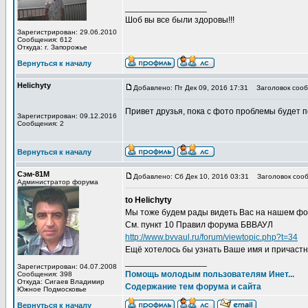
_________________
Шоб вы все были здоровы!!!
Зарегистрирован: 29.06.2010
Сообщения: 612
Откуда: г. Запорожье
Вернуться к началу
Helichyty
Добавлено: Пт Дек 09, 2016 17:31
Заголовок сооб
Привет друзья, пока с фото проблемы будет по
Зарегистрирован: 09.12.2016
Сообщения: 2
Вернуться к началу
Сэм-81М
Добавлено: Сб Дек 10, 2016 03:31
Заголовок сооб
Администратор форума
to Helichyty
Мы тоже будем рады видеть Вас на нашем фор
См. пункт 10 Правил форума БВВАУЛ
http://www.bvvaul.ru/forum/viewtopic.php?t=34
Ещё хотелось бы узнать Ваше имя и причастн
_________________
Зарегистрирован: 04.07.2008
Помощь молодым пользователям Инет...
Сообщения: 398
Откуда: Сигаев Владимир
Содержание тем форума и сайта
Южное Подмосковье
Вернуться к началу