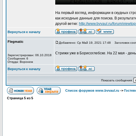
На первый взгляд, информации в скудных стр
как исходные данные для поиска. В результат
другой ветке:
http://www.bvvaul.ru/forum/view
Вернуться к началу
Flegmatic
Добавлено: Ср Май 19, 2021 17:48
Заголовок соо
Стрижи уже в Борисоглебске. На 22 мая - ден
Зарегистрирован: 06.10.2018
Сообщения: 6
Откуда: Воронеж
Вернуться к началу
Показать сообщения:
Список форумов www.bvvaul.ru
->
Гостев
Страница
5
из
5