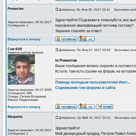
Романтик
Добавлено: Вс Фев 26, 2017 23:41
Заголовок сооб
Здраствуйте! Подскажите пожалуйста, все вы
Зарегистрирован: 26.02.2017
присвоение квалификаций летному составу?
Сообщения: 1
Заранее спасибо за ответ!
Вернуться к началу
Сэм-81М
Добавлено: Пн Фев 27, 2017 03:55
Заголовок соо
Администратор форума
to Романтик
Ваше сообщение-вопрос перенёс в соответс
Кстати, там есть ссылки на форум, на которо
_________________
Помощь молодым пользователям Инет...
Содержание тем форума и сайта
Зарегистрирован: 04.07.2008
Сообщения: 398
Откуда: Сигаев Владимир
Южное Подмосковье
Вернуться к началу
Margarita
Добавлено: Ср Май 10, 2017 02:21
Заголовок соо
Здравствуйте!
Зарегистрирован: 10.05.2017
Мой двоюродный прадед, Петров Павел Алекс
Сообщения: 1