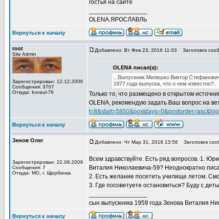
гостья на сайте
_________________
OLENA.ЯРОСЛАВЛЬ
Вернуться к началу
root
Добавлено: Вт Фев 23, 2016 11:03
Заголовок сооб
Site Admin
OLENA писал(а):
...Выпускник Милешко Виктор Стефанови
Зарегистрирован: 12.12.2006
1977 года выпуска, что о нем известно?..
Сообщения: 3707
Откуда: bvvaul-76
Только то, что размещено в открытом источни
OLENA, рекомендую задать Ваш вопрос на вет
t=8&start=5850&postdays=0&postorder=asc&high
Вернуться к началу
Зенов Олег
Добавлено: Чт Мар 31, 2016 13:56
Заголовок сооб
Всем здравствуйте. Есть ряд вопросов. 1. Ю
Зарегистрирован: 22.09.2009
Виталия Николаевича-59? Неоднократно писал
Сообщения: 7
Откуда: МО, г. Щербинка
2. Есть желание посетить училище летом. Смо
3. Где посоветуете остановиться? Буду с детьм
_________________
сын выпускника 1959 года Зенова Виталия Ни
Вернуться к началу