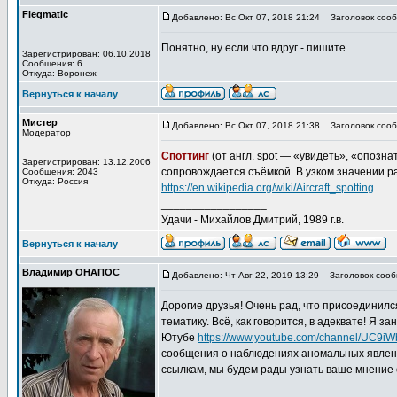
Flegmatic
Добавлено: Вс Окт 07, 2018 21:24
Заголовок сооб
Понятно, ну если что вдруг - пишите.
Зарегистрирован: 06.10.2018
Сообщения: 6
Откуда: Воронеж
Вернуться к началу
Мистер
Добавлено: Вс Окт 07, 2018 21:38
Заголовок сооб
Модератор
Споттинг
(от англ. spot — «увидеть», «опозн
Зарегистрирован: 13.12.2006
сопровождается съёмкой. В узком значении р
Сообщения: 2043
Откуда: Россия
https://en.wikipedia.org/wiki/Aircraft_spotting
_________________
Удачи - Михайлов Дмитрий, 1989 г.в.
Вернуться к началу
Владимир ОНАПОС
Добавлено: Чт Авг 22, 2019 13:29
Заголовок сооб
Дорогие друзья! Очень рад, что присоединил
тематику. Всё, как говорится, в адеквате! Я з
Ютубе
https://www.youtube.com/channel/UC9i
сообщения о наблюдениях аномальных явлений
ссылкам, мы будем рады узнать ваше мнение