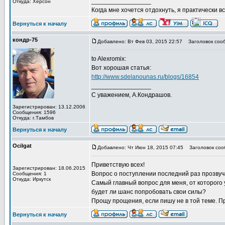
_________________
Откуда: Херсон
Когда мне хочется отдохнуть, я практически вс
Вернуться к началу
кондр-75
Добавлено: Вт Фев 03, 2015 22:57
Заголовок соо
to Alexromix:
Вот хорошая статья:
http://www.sdelanounas.ru/blogs/16854
_________________
С уважением, А.Кондрашов.
Зарегистрирован: 13.12.2006
Сообщения: 1596
Откуда: г.Тамбов
Вернуться к началу
Ocilgat
Добавлено: Чт Июн 18, 2015 07:45
Заголовок соо
Приветствую всех!
Зарегистрирован: 18.06.2015
Вопрос о поступлении последний раз прозвуча
Сообщения: 1
Откуда: Иркутск
Самый главный вопрос для меня, от которого 
будет ли шанс попробовать свои силы?
Прощу прощения, если пишу не в той теме. П
Вернуться к началу