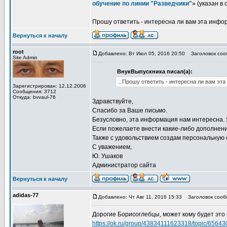
обучение по линии "Разведчики"
» (указан в
Прошу ответить - интересна ли вам эта инфор
Вернуться к началу
root
Добавлено: Вт Июл 05, 2016 20:50
Заголовок сооб
Site Admin
ВнукВыпускника писал(а):
...Прошу ответить - интересна ли вам эт
Зарегистрирован: 12.12.2006
Сообщения: 3712
Откуда: bvvaul-76
Здравствуйте,
Спасибо за Ваше письмо.
Безусловно, эта информация нам интересна. 
Если пожелаете внести какие-либо дополнени
Также с удовольствием создам персональную 
С уважением,
Ю. Ушаков
Администратор сайта
Вернуться к началу
adidas-77
Добавлено: Чт Авг 11, 2016 15:33
Заголовок сооб
Дорогие Борисоглебцы, может кому будет это и
https://ok.ru/group/43834111623318/topic/6564