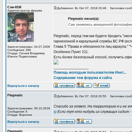
Сэм-81М
Добавлено: Вс Окт 07, 2018 20:48
Заголовок сообщ
Администратор форума
Flegmatic писал(а):
Сам занимаюсь авиационной фотографией
Flegmatic, перед тем как будите бродить "ок
гарнизонной и караульной службы ВС РФ (если
Глава 5 "Права и обязанности лиц караула." "
Зарегистрирован: 04.07.2008
Сообщения: 398
Особенно Пункт 211.
Откуда: Сигаев Владимир
Южное Подмосковье
Есть более безопасный способ, получить оф
_________________
Помощь молодым пользователям Инет...
Содержание тем форума и сайта
Вернуться к началу
Flegmatic
Добавлено: Вс Окт 07, 2018 20:55
Заголовок сооб
Спасибо за ответ. На территорию я и не хо
Зарегистрирован: 06.10.2018
tg
Если тут кто-нибудь из служащих сидит -
Сообщения: 6
Откуда: Воронеж
Вернуться к началу
Flegmatic