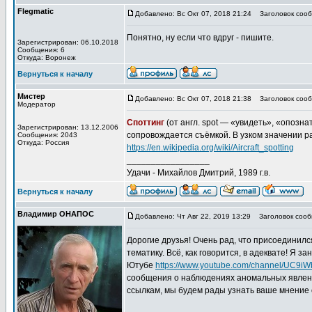
Flegmatic
Добавлено: Вс Окт 07, 2018 21:24
Заголовок сооб
Понятно, ну если что вдруг - пишите.
Зарегистрирован: 06.10.2018
Сообщения: 6
Откуда: Воронеж
Вернуться к началу
Мистер
Добавлено: Вс Окт 07, 2018 21:38
Заголовок сооб
Модератор
Споттинг
(от англ. spot — «увидеть», «опозн
Зарегистрирован: 13.12.2006
сопровождается съёмкой. В узком значении р
Сообщения: 2043
Откуда: Россия
https://en.wikipedia.org/wiki/Aircraft_spotting
_________________
Удачи - Михайлов Дмитрий, 1989 г.в.
Вернуться к началу
Владимир ОНАПОС
Добавлено: Чт Авг 22, 2019 13:29
Заголовок сооб
Дорогие друзья! Очень рад, что присоединил
тематику. Всё, как говорится, в адеквате! Я з
Ютубе
https://www.youtube.com/channel/UC9i
сообщения о наблюдениях аномальных явлений
ссылкам, мы будем рады узнать ваше мнение