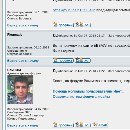
Добавлено: Вс Окт 07, 2018 20:57
Заголовок сооб
https://youtu.be/gTut0iFa-tg
предыдущая ссылка 
Зарегистрирован: 06.10.2018
Сообщения: 6
Откуда: Воронеж
Вернуться к началу
Flegmatic
Добавлено: Вс Окт 07, 2018 21:17
Заголовок сооб
Вот, к примеру, на сайте БВВАУЛ нет свежих
Зарегистрирован: 06.10.2018
бы их сделать..
Сообщения: 6
Откуда: Воронеж
Вернуться к началу
Сэм-81М
Добавлено: Вс Окт 07, 2018 21:22
Заголовок сооб
Администратор форума
Боюсь, на форуме Вам мало кто поможет, надо 
_________________
Помощь молодым пользователям Инет...
Содержание тем форума и сайта
Зарегистрирован: 04.07.2008
Сообщения: 398
Откуда: Сигаев Владимир
Южное Подмосковье
Вернуться к началу