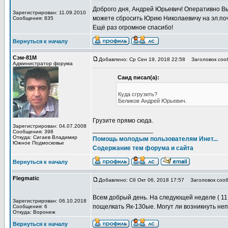
Доброго дня, Андрей Юрьевич! Оперативно Вы
Зарегистрирован: 11.09.2010
можете сбросить Юрию Николаевичу на эл.по
Сообщения: 835
Ещё раз огромное спасибо!
Вернуться к началу
Сэм-81М
Добавлено: Ср Сен 19, 2018 22:58
Заголовок сооб
Администратор форума
Саид писал(а):
Куда сгрузить?
Беликов Андрей Юрьевич.
Грузите прямо сюда.
Зарегистрирован: 04.07.2008
_________________
Сообщения: 398
Откуда: Сигаев Владимир
Помощь молодым пользователям Инет...
Южное Подмосковье
Содержание тем форума и сайта
Вернуться к началу
Flegmatic
Добавлено: Сб Окт 06, 2018 17:57
Заголовок сооб
Всем добрый день. На следующей неделе ( 11
Зарегистрирован: 06.10.2018
пощелкать Як-130ые. Могут ли возникнуть н
Сообщения: 6
Откуда: Воронеж
Вернуться к началу