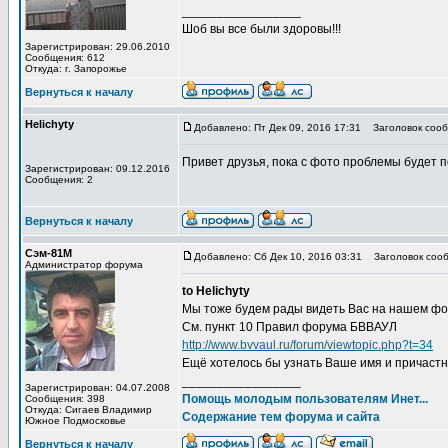
_________________
Шоб вы все были здоровы!!!
Зарегистрирован: 29.06.2010
Сообщения: 612
Откуда: г. Запорожье
Вернуться к началу
Helichyty
Добавлено: Пт Дек 09, 2016 17:31
Заголовок сооб
Привет друзья, пока с фото проблемы будет по
Зарегистрирован: 09.12.2016
Сообщения: 2
Вернуться к началу
Сэм-81М
Добавлено: Сб Дек 10, 2016 03:31
Заголовок сооб
Администратор форума
to Helichyty
Мы тоже будем рады видеть Вас на нашем фор
См. пункт 10 Правил форума БВВАУЛ
http://www.bvvaul.ru/forum/viewtopic.php?t=34
Ещё хотелось бы узнать Ваше имя и причастн
_________________
Зарегистрирован: 04.07.2008
Помощь молодым пользователям Инет...
Сообщения: 398
Откуда: Сигаев Владимир
Содержание тем форума и сайта
Южное Подмосковье
Вернуться к началу