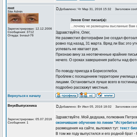
root
Добавлено: Чт Мар 31, 2016 15:32
Заголовок сооб
Site Admin
Зенов Олег писал(а):
...почему не размещены высланные Вам ф
Зарегистрирован: 12.12.2006
Сообщения: 3712
Здравствуйте, Олег,
Откуда: bvvaul-76
Не разместил фотографии (не создал фотоал
ровно год назад, 31 марта. Вряд ли Вас это 
успевать не хватает рук.
Признаю вину за неотвеченные крайние письма
нечего. О сроках завершения работы над фото
По поводу приезда в Борисоглебск.
Проблем с посещением территории училища и 
лицами. Остановиться лучше всего в гостиниц
подробно расскажут местные.
Вернуться к началу
ВнукВыпускника
Добавлено: Вт Июл 05, 2016 18:02
Заголовок сооб
Здравствуйте. Мой дедушка, полковник Петров 
Зарегистрирован: 05.07.2016
окончившие обучение по линии "Истребите
Сообщения: 1
размещения на сайте, выложил тут:
текст би
В том же году выпустился и его родной брат -