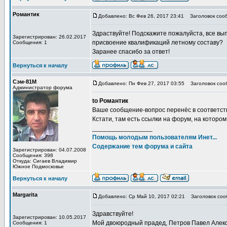
Романтик
Добавлено: Вс Фев 26, 2017 23:41
Заголовок сооб
Здраствуйте! Подскажите пожалуйста, все вы
Зарегистрирован: 26.02.2017
присвоение квалификаций летному составу?
Сообщения: 1
Заранее спасибо за ответ!
Вернуться к началу
Сэм-81М
Добавлено: Пн Фев 27, 2017 03:55
Заголовок соо
Администратор форума
to Романтик
Ваше сообщение-вопрос перенёс в соответс
Кстати, там есть ссылки на форум, на которо
_________________
Помощь молодым пользователям Инет...
Содержание тем форума и сайта
Зарегистрирован: 04.07.2008
Сообщения: 398
Откуда: Сигаев Владимир
Южное Подмосковье
Вернуться к началу
Margarita
Добавлено: Ср Май 10, 2017 02:21
Заголовок соо
Здравствуйте!
Зарегистрирован: 10.05.2017
Мой двоюродный прадед, Петров Павел Алекс
Сообщения: 1