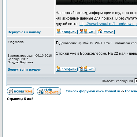
На первый взгляд, информации в скудных стр
как исходные данные для поиска. В результат
другой ветке:
http://www.bvvaul.ru/forum/view
Вернуться к началу
Flegmatic
Добавлено: Ср Май 19, 2021 17:48
Заголовок соо
Стрижи уже в Борисоглебске. На 22 мая - ден
Зарегистрирован: 06.10.2018
Сообщения: 6
Откуда: Воронеж
Вернуться к началу
Показать сообщения:
Список форумов www.bvvaul.ru
->
Гостев
Страница
5
из
5