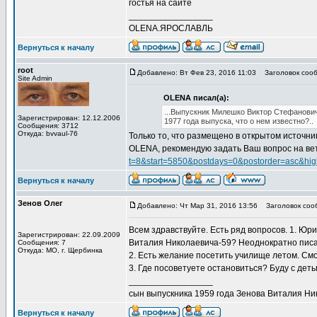
гостья на сайте
_________________
OLENA.ЯРОСЛАВЛЬ
Вернуться к началу
root
Добавлено: Вт Фев 23, 2016 11:03
Заголовок сооб
Site Admin
OLENA писал(а):
...Выпускник Милешко Виктор Стефанови
Зарегистрирован: 12.12.2006
1977 года выпуска, что о нем известно?..
Сообщения: 3712
Откуда: bvvaul-76
Только то, что размещено в открытом источни
OLENA, рекомендую задать Ваш вопрос на вет
t=8&start=5850&postdays=0&postorder=asc&high
Вернуться к началу
Зенов Олег
Добавлено: Чт Мар 31, 2016 13:56
Заголовок сооб
Всем здравствуйте. Есть ряд вопросов. 1. Ю
Зарегистрирован: 22.09.2009
Виталия Николаевича-59? Неоднократно писал
Сообщения: 7
Откуда: МО, г. Щербинка
2. Есть желание посетить училище летом. Смо
3. Где посоветуете остановиться? Буду с детьм
_________________
сын выпускника 1959 года Зенова Виталия Ни
Вернуться к началу