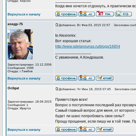
_________________
Откуда: Херсон
Когда мне хочется отдохнуть, я практически вс
Вернуться к началу
кондр-75
Добавлено: Вт Фев 03, 2015 22:57
Заголовок соо
to Alexromix:
Вот хорошая статья:
http://www.sdelanounas.ru/blogs/16854
_________________
С уважением, А.Кондрашов.
Зарегистрирован: 13.12.2006
Сообщения: 1596
Откуда: г.Тамбов
Вернуться к началу
Ocilgat
Добавлено: Чт Июн 18, 2015 07:45
Заголовок соо
Приветствую всех!
Зарегистрирован: 18.06.2015
Вопрос о поступлении последний раз прозвуча
Сообщения: 1
Откуда: Иркутск
Самый главный вопрос для меня, от которого 
будет ли шанс попробовать свои силы?
Прощу прощения, если пишу не в той теме. П
Вернуться к началу