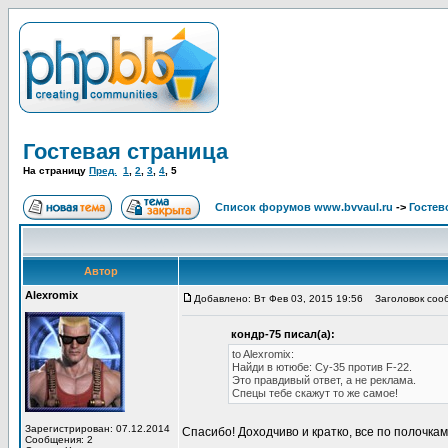
Гостевая страница
На страницу
Пред.
1
,
2
,
3
,
4
,
5
Список форумов www.bvvaul.ru
->
Гостев
Автор
Alexromix
Добавлено: Вт Фев 03, 2015 19:56
Заголовок соо
кондр-75 писал(а):
to Alexromix:
Найди в ютюбе: Су-35 против F-22.
Это правдивый ответ, а не реклама.
Спецы тебе скажут то же самое!
Зарегистрирован: 07.12.2014
Спасибо! Доходчиво и кратко, все по полочкам
Сообщения: 2