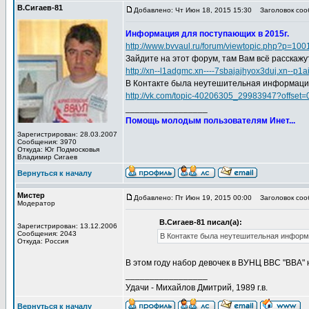
В.Сигаев-81
Добавлено: Чт Июн 18, 2015 15:30
Заголовок соо
Информация для поступающих в 2015г.
http://www.bvvaul.ru/forum/viewtopic.php?p=1
Зайдите на этот форум, там Вам всё расскажу
http://xn--l1adgmc.xn----7sbajajhyox3duj.xn--p1
В Контакте была неутешительная информация 
http://vk.com/topic-40206305_29983947?offset=
_________________
Помощь молодым пользователям Инет...
Зарегистрирован: 28.03.2007
Сообщения: 3970
Откуда: Юг Подмосковья
Владимир Сигаев
Вернуться к началу
Мистер
Добавлено: Пт Июн 19, 2015 00:00
Заголовок соо
Модератор
В.Сигаев-81 писал(а):
Зарегистрирован: 13.12.2006
Сообщения: 2043
В Контакте была неутешительная информа
Откуда: Россия
В этом году набор девочек в ВУНЦ ВВС "ВВА" 
_________________
Удачи - Михайлов Дмитрий, 1989 г.в.
Вернуться к началу