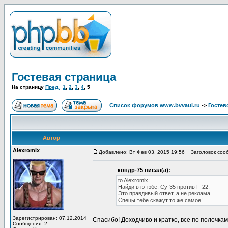
Гостевая страница
На страницу
Пред.
1
,
2
,
3
,
4
,
5
Список форумов www.bvvaul.ru
->
Гостев
Автор
Alexromix
Добавлено: Вт Фев 03, 2015 19:56
Заголовок соо
кондр-75 писал(а):
to Alexromix:
Найди в ютюбе: Су-35 против F-22.
Это правдивый ответ, а не реклама.
Спецы тебе скажут то же самое!
Зарегистрирован: 07.12.2014
Спасибо! Доходчиво и кратко, все по полочкам
Сообщения: 2