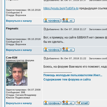
Добавлено: Вс Окт 07, 2018 20:57
Заголовок сооб
https://youtu.be/gTut0iFa-tg
предыдущая ссылка 
Зарегистрирован: 06.10.2018
Сообщения: 6
Откуда: Воронеж
Вернуться к началу
Flegmatic
Добавлено: Вс Окт 07, 2018 21:17
Заголовок сооб
Вот, к примеру, на сайте БВВАУЛ нет свежих
Зарегистрирован: 06.10.2018
бы их сделать..
Сообщения: 6
Откуда: Воронеж
Вернуться к началу
Сэм-81М
Добавлено: Вс Окт 07, 2018 21:22
Заголовок сооб
Администратор форума
Боюсь, на форуме Вам мало кто поможет, надо 
_________________
Помощь молодым пользователям Инет...
Содержание тем форума и сайта
Зарегистрирован: 04.07.2008
Сообщения: 398
Откуда: Сигаев Владимир
Южное Подмосковье
Вернуться к началу