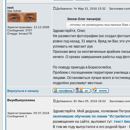
root
Добавлено: Чт Мар 31, 2016 15:32
Заголовок сооб
Site Admin
Зенов Олег писал(а):
...почему не размещены высланные Вам ф
Зарегистрирован: 12.12.2006
Сообщения: 3707
Здравствуйте, Олег,
Откуда: bvvaul-76
Не разместил фотографии (не создал фотоал
ровно год назад, 31 марта. Вряд ли Вас это 
успевать не хватает рук.
Признаю вину за неотвеченные крайние письма
нечего. О сроках завершения работы над фото
По поводу приезда в Борисоглебск.
Проблем с посещением территории училища и 
лицами. Остановиться лучше всего в гостиниц
подробно расскажут местные.
Вернуться к началу
ВнукВыпускника
Добавлено: Вт Июл 05, 2016 18:02
Заголовок сооб
Здравствуйте. Мой дедушка, полковник Петров 
Зарегистрирован: 05.07.2016
окончившие обучение по линии "Истребите
Сообщения: 1
размещения на сайте, выложил тут:
текст би
В том же году выпустился и его родной брат -