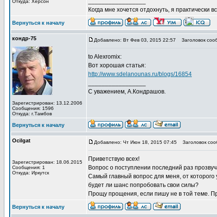
_________________
Откуда: Херсон
Когда мне хочется отдохнуть, я практически вс
Вернуться к началу
кондр-75
Добавлено: Вт Фев 03, 2015 22:57
Заголовок соо
to Alexromix:
Вот хорошая статья:
http://www.sdelanounas.ru/blogs/16854
_________________
С уважением, А.Кондрашов.
Зарегистрирован: 13.12.2006
Сообщения: 1596
Откуда: г.Тамбов
Вернуться к началу
Ocilgat
Добавлено: Чт Июн 18, 2015 07:45
Заголовок соо
Приветствую всех!
Зарегистрирован: 18.06.2015
Вопрос о поступлении последний раз прозвуча
Сообщения: 1
Откуда: Иркутск
Самый главный вопрос для меня, от которого 
будет ли шанс попробовать свои силы?
Прощу прощения, если пишу не в той теме. П
Вернуться к началу