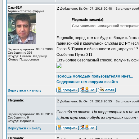
Сэм-81М
Добавлено: Вс Окт 07, 2018 20:48
Заголовок сообщ
Администратор форума
Flegmatic писал(а):
Сам занимаюсь авиационной фотографией
Flegmatic, перед тем как будите бродить "ок
гарнизонной и караульной службы ВС РФ (если
Глава 5 "Права и обязанности лиц караула." "
Зарегистрирован: 04.07.2008
Сообщения: 398
Особенно Пункт 211.
Откуда: Сигаев Владимир
Южное Подмосковье
Есть более безопасный способ, получить оф
_________________
Помощь молодым пользователям Инет...
Содержание тем форума и сайта
Вернуться к началу
Flegmatic
Добавлено: Вс Окт 07, 2018 20:55
Заголовок сооб
Спасибо за ответ. На территорию я и не хо
Зарегистрирован: 06.10.2018
tg
Если тут кто-нибудь из служащих сидит -
Сообщения: 6
Откуда: Воронеж
Вернуться к началу
Flegmatic