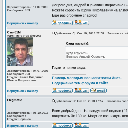
Доброго дня, Андрей Юрьевич! Оперативно Вы
Зарегистрирован: 11.09.2010
можете сбросить Юрию Николаевичу на эл.по
Сообщения: 833
Ещё раз огромное спасибо!
Вернуться к началу
Сэм-81М
Добавлено: Ср Сен 19, 2018 22:58
Заголовок сооб
Администратор форума
Саид писал(а):
Куда сгрузить?
Беликов Андрей Юрьевич.
Грузите прямо сюда.
Зарегистрирован: 04.07.2008
_________________
Сообщения: 398
Откуда: Сигаев Владимир
Помощь молодым пользователям Инет...
Южное Подмосковье
Содержание тем форума и сайта
Вернуться к началу
Flegmatic
Добавлено: Сб Окт 06, 2018 17:57
Заголовок сооб
Всем добрый день. На следующей неделе ( 11
Зарегистрирован: 06.10.2018
пощелкать Як-130ые. Могут ли возникнуть н
Сообщения: 6
Откуда: Воронеж
Вернуться к началу