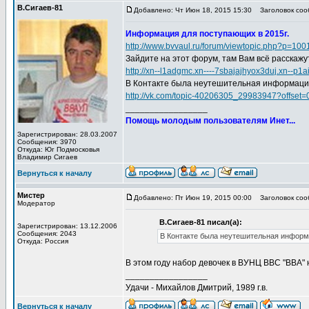
В.Сигаев-81
Добавлено: Чт Июн 18, 2015 15:30
Заголовок соо
Информация для поступающих в 2015г.
http://www.bvvaul.ru/forum/viewtopic.php?p=1
Зайдите на этот форум, там Вам всё расскажу
http://xn--l1adgmc.xn----7sbajajhyox3duj.xn--p1
В Контакте была неутешительная информация 
http://vk.com/topic-40206305_29983947?offset=
_________________
Помощь молодым пользователям Инет...
Зарегистрирован: 28.03.2007
Сообщения: 3970
Откуда: Юг Подмосковья
Владимир Сигаев
Вернуться к началу
Мистер
Добавлено: Пт Июн 19, 2015 00:00
Заголовок соо
Модератор
В.Сигаев-81 писал(а):
Зарегистрирован: 13.12.2006
Сообщения: 2043
В Контакте была неутешительная информа
Откуда: Россия
В этом году набор девочек в ВУНЦ ВВС "ВВА" 
_________________
Удачи - Михайлов Дмитрий, 1989 г.в.
Вернуться к началу