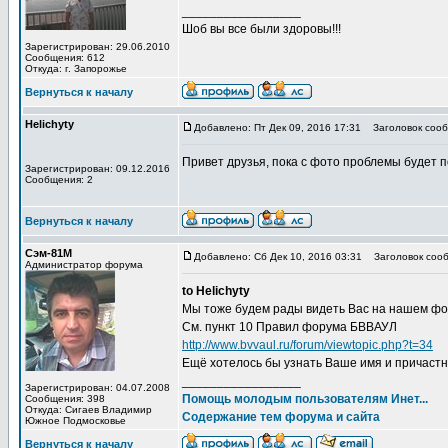
_________________
Шоб вы все были здоровы!!!
Зарегистрирован: 29.06.2010
Сообщения: 612
Откуда: г. Запорожье
Вернуться к началу
Helichyty
Добавлено: Пт Дек 09, 2016 17:31
Заголовок сооб
Привет друзья, пока с фото проблемы будет по
Зарегистрирован: 09.12.2016
Сообщения: 2
Вернуться к началу
Сэм-81М
Добавлено: Сб Дек 10, 2016 03:31
Заголовок сооб
Администратор форума
to Helichyty
Мы тоже будем рады видеть Вас на нашем фор
См. пункт 10 Правил форума БВВАУЛ
http://www.bvvaul.ru/forum/viewtopic.php?t=34
Ещё хотелось бы узнать Ваше имя и причастн
_________________
Зарегистрирован: 04.07.2008
Помощь молодым пользователям Инет...
Сообщения: 398
Откуда: Сигаев Владимир
Содержание тем форума и сайта
Южное Подмосковье
Вернуться к началу