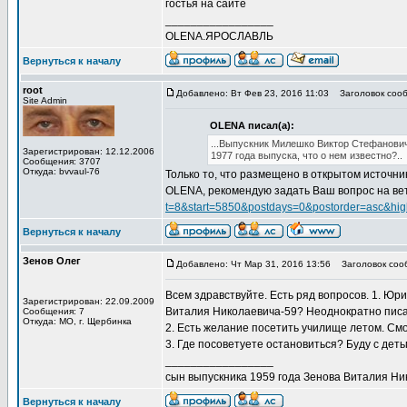
гостья на сайте
_________________
OLENA.ЯРОСЛАВЛЬ
Вернуться к началу
root
Добавлено: Вт Фев 23, 2016 11:03
Заголовок сооб
Site Admin
OLENA писал(а):
...Выпускник Милешко Виктор Стефанови
Зарегистрирован: 12.12.2006
1977 года выпуска, что о нем известно?..
Сообщения: 3707
Откуда: bvvaul-76
Только то, что размещено в открытом источни
OLENA, рекомендую задать Ваш вопрос на вет
t=8&start=5850&postdays=0&postorder=asc&high
Вернуться к началу
Зенов Олег
Добавлено: Чт Мар 31, 2016 13:56
Заголовок сооб
Всем здравствуйте. Есть ряд вопросов. 1. Ю
Зарегистрирован: 22.09.2009
Виталия Николаевича-59? Неоднократно писал
Сообщения: 7
Откуда: МО, г. Щербинка
2. Есть желание посетить училище летом. Смо
3. Где посоветуете остановиться? Буду с детьм
_________________
сын выпускника 1959 года Зенова Виталия Ни
Вернуться к началу