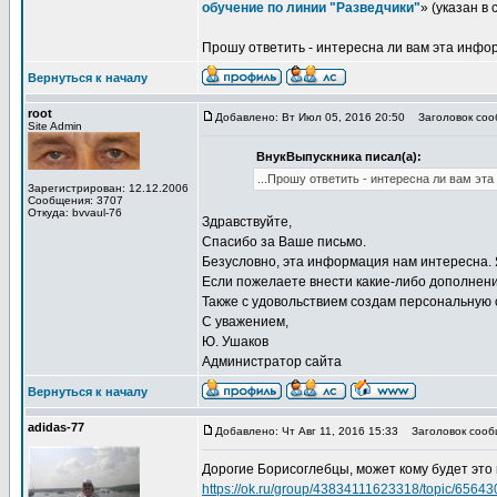
обучение по линии "Разведчики"
» (указан в
Прошу ответить - интересна ли вам эта инфор
Вернуться к началу
root
Добавлено: Вт Июл 05, 2016 20:50
Заголовок сооб
Site Admin
ВнукВыпускника писал(а):
...Прошу ответить - интересна ли вам эт
Зарегистрирован: 12.12.2006
Сообщения: 3707
Откуда: bvvaul-76
Здравствуйте,
Спасибо за Ваше письмо.
Безусловно, эта информация нам интересна. 
Если пожелаете внести какие-либо дополнени
Также с удовольствием создам персональную 
С уважением,
Ю. Ушаков
Администратор сайта
Вернуться к началу
adidas-77
Добавлено: Чт Авг 11, 2016 15:33
Заголовок сооб
Дорогие Борисоглебцы, может кому будет это и
https://ok.ru/group/43834111623318/topic/6564