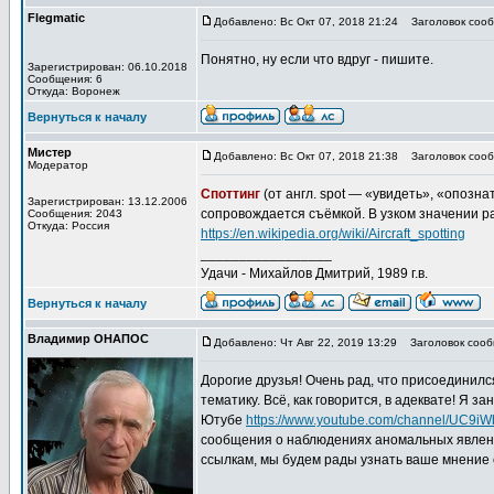
Flegmatic
Добавлено: Вс Окт 07, 2018 21:24
Заголовок сооб
Понятно, ну если что вдруг - пишите.
Зарегистрирован: 06.10.2018
Сообщения: 6
Откуда: Воронеж
Вернуться к началу
Мистер
Добавлено: Вс Окт 07, 2018 21:38
Заголовок сооб
Модератор
Споттинг
(от англ. spot — «увидеть», «опозн
Зарегистрирован: 13.12.2006
сопровождается съёмкой. В узком значении р
Сообщения: 2043
Откуда: Россия
https://en.wikipedia.org/wiki/Aircraft_spotting
_________________
Удачи - Михайлов Дмитрий, 1989 г.в.
Вернуться к началу
Владимир ОНАПОС
Добавлено: Чт Авг 22, 2019 13:29
Заголовок сооб
Дорогие друзья! Очень рад, что присоединил
тематику. Всё, как говорится, в адеквате! Я з
Ютубе
https://www.youtube.com/channel/UC9i
сообщения о наблюдениях аномальных явлений
ссылкам, мы будем рады узнать ваше мнение