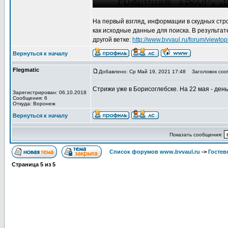
На первый взгляд, информации в скудных стр
как исходные данные для поиска. В результат
другой ветке:
http://www.bvvaul.ru/forum/view
Вернуться к началу
Flegmatic
Добавлено: Ср Май 19, 2021 17:48
Заголовок соо
Стрижи уже в Борисоглебске. На 22 мая - ден
Зарегистрирован: 06.10.2018
Сообщения: 6
Откуда: Воронеж
Вернуться к началу
Показать сообщения:
Список форумов www.bvvaul.ru
->
Гостев
Страница
5
из
5