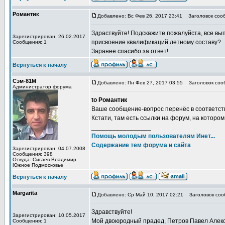
Романтик
Добавлено: Вс Фев 26, 2017 23:41
Заголовок сооб
Здраствуйте! Подскажите пожалуйста, все вы
Зарегистрирован: 26.02.2017
присвоение квалификаций летному составу?
Сообщения: 1
Заранее спасибо за ответ!
Вернуться к началу
Сэм-81М
Добавлено: Пн Фев 27, 2017 03:55
Заголовок соо
Администратор форума
to Романтик
Ваше сообщение-вопрос перенёс в соответс
Кстати, там есть ссылки на форум, на которо
_________________
Помощь молодым пользователям Инет...
Содержание тем форума и сайта
Зарегистрирован: 04.07.2008
Сообщения: 398
Откуда: Сигаев Владимир
Южное Подмосковье
Вернуться к началу
Margarita
Добавлено: Ср Май 10, 2017 02:21
Заголовок соо
Здравствуйте!
Зарегистрирован: 10.05.2017
Мой двоюродный прадед, Петров Павел Алекс
Сообщения: 1