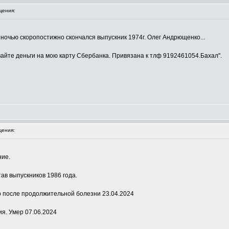
щения:
ночью скоропостижно скончался выпускник 1974г. Олег Андрющенко...
вайте деньги на мою карту Сбербанка. Привязана к тлф 9192461054.Бахал".
ения:
ние.
ав выпускников 1986 года.
р после продолжительной болезни 23.04.2024
ия. Умер 07.06.2024