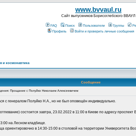
www.bvvaul.ru
Cайт выпускников Борисоглебского ВВАУЛ
FAQ
Поиск
Пользователи
Группы
Ре
Профиль
Войти и проверить личные сообщения
я и космонавтика
Сообщение
ения: Прощание с Полуйко Николаем Алексеевичем
ся с генералом Полуйко Н.А., но не был оповещён индивидуально.
певание) состоится завтра, 23.02.2022 в 11:00 в Киеве по адресу проспект 
13:00 на Лесном кладбище.
ща ориентировочно в 14:30-15:00 в столовой на территории Университета В