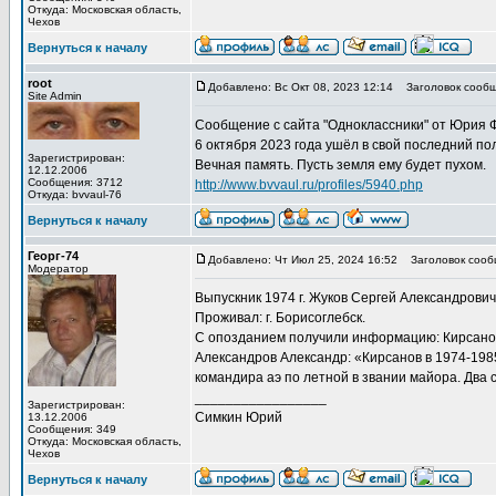
Откуда: Московская область,
Чехов
Вернуться к началу
root
Добавлено: Вс Окт 08, 2023 12:14
Заголовок сообщ
Site Admin
Сообщение с сайта "Одноклассники" от Юрия 
6 октября 2023 года ушёл в свой последний п
Зарегистрирован:
Вечная память. Пусть земля ему будет пухом.
12.12.2006
Сообщения: 3712
http://www.bvvaul.ru/profiles/5940.php
Откуда: bvvaul-76
Вернуться к началу
Георг-74
Добавлено: Чт Июл 25, 2024 16:52
Заголовок сооб
Модератор
Выпускник 1974 г. Жуков Сергей Александрович,
Проживал: г. Борисоглебск.
С опозданием получили информацию: Кирсанов
Александров Александр: «Кирсанов в 1974-198
командира аэ по летной в звании майора. Два 
_________________
Зарегистрирован:
Симкин Юрий
13.12.2006
Сообщения: 349
Откуда: Московская область,
Чехов
Вернуться к началу