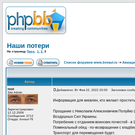
Наши потери
На страницу
Пред.
1
,
2
,
3
Список форумов www.bvvaul.ru
->
Авиаци
Автор
root
Добавлено: Вт Фев 22, 2022 20:00
Заголовок сообщ
Site Admin
Информация для киевлян, кто желает простить
Зарегистрирован:
Прощание с Николаем Алексеевичем Полуйко (от
12.12.2006
Сообщения: 3712
Воздушных Сил Украины.
Откуда: bvvaul-76
Погребение с отданием воинских почестей - в 
Поминальный обед - по-возвращении с кладби
Транспорт для перемещения будет.