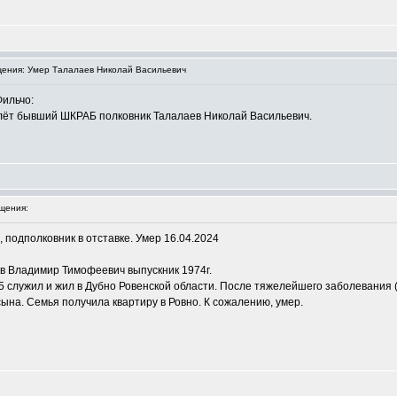
ения: Умер Талалаев Николай Васильевич
Фильчо:
олёт бывший ШКРАБ полковник Талалаев Николай Васильевич.
щения:
 подполковник в отставке. Умер 16.04.2024
 Владимир Тимофеевич выпускник 1974г.
5 служил и жил в Дубно Ровенской области. После тяжелейшего заболевания 
сына. Семья получила квартиру в Ровно. К сожалению, умер.