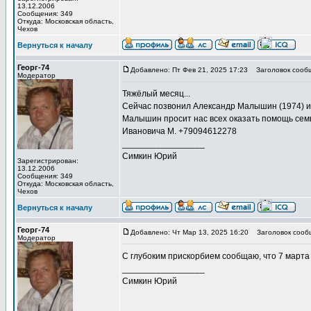
13.12.2006
Сообщения: 349
Откуда: Московская область,
Чехов
Вернуться к началу
Георг-74
Добавлено: Пт Фев 21, 2025 17:23
Заголовок сооб
Модератор
Тяжёлый месяц...
Сейчас позвонил Александр Малышин (1974) и
Малышин просит нас всех оказать помощь сем
Ивановича М. +79094612278
_________________
Симкин Юрий
Зарегистрирован:
13.12.2006
Сообщения: 349
Откуда: Московская область,
Чехов
Вернуться к началу
Георг-74
Добавлено: Чт Мар 13, 2025 16:20
Заголовок сооб
Модератор
С глубоким прискорбием сообщаю, что 7 марта
_________________
Симкин Юрий