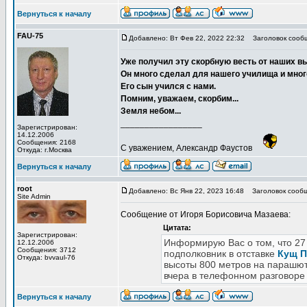
Вернуться к началу
FAU-75
Добавлено: Вт Фев 22, 2022 22:32
Заголовок сооб
Уже получил эту скорбную весть от наших в
Он много сделал для нашего училища и мног
Его сын учился с нами.
Помним, уважаем, скорбим...
Земля небом...
_________________
Зарегистрирован:
14.12.2006
Сообщения: 2168
С уважением, Александр Фаустов
Откуда: г.Москва
Вернуться к началу
root
Добавлено: Вс Янв 22, 2023 16:48
Заголовок сообщ
Site Admin
Сообщение от Игоря Борисовича Мазаева:
Цитата:
Зарегистрирован:
Информирую Вас о том, что 27 
12.12.2006
Сообщения: 3712
подполковник в отставке
Кущ П
Откуда: bvvaul-76
высоты 800 метров на парашюте
вчера в телефонном разговоре
Вернуться к началу