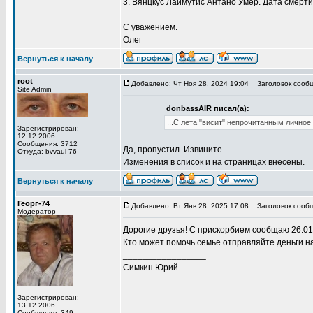
3. Вянцкус Лаймутис Антано Умер. Дата смерт
С уважением.
Олег
Вернуться к началу
root
Добавлено: Чт Ноя 28, 2024 19:04
Заголовок сообщ
Site Admin
donbassAIR писал(а):
...С лета "висит" непрочитанным личное
Зарегистрирован:
12.12.2006
Сообщения: 3712
Да, пропустил. Извините.
Откуда: bvvaul-76
Изменения в список и на страницах внесены.
Вернуться к началу
Георг-74
Добавлено: Вт Янв 28, 2025 17:08
Заголовок сообщ
Модератор
Дорогие друзья! С прискорбием сообщаю 26.01
Кто может помочь семье отправляйте деньги н
_________________
Симкин Юрий
Зарегистрирован:
13.12.2006
Сообщения: 349