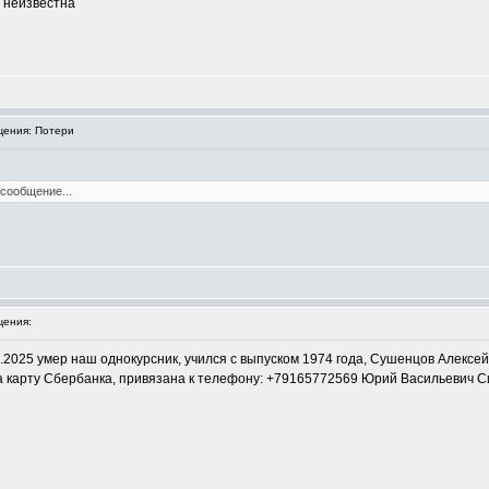
и неизвестна
ения: Потери
 сообщение...
ения:
.2025 умер наш однокурсник, учился с выпуском 1974 года, Сушенцов Алексей
а карту Сбербанка, привязана к телефону: +79165772569 Юрий Васильевич Си