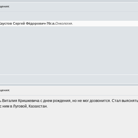
щения:
. Хаустов Сергей Фёдорович-76г.в.
Онкология.
щения:
 Виталия Кришкевича с днем рождения, но не мог дозвонится. Стал выяснять у
 ним в Луговой, Казахстан.