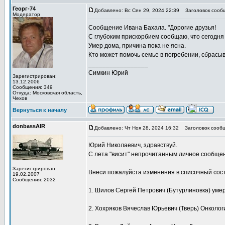
Георг-74
Добавлено: Вс Сен 29, 2024 22:39
Заголовок сооб
Модератор
Сообщение Ивана Бахала. "Дорогие друзья!
С глубоким прискорбием сообщаю, что сегодня 
Умер дома, причина пока не ясна.
Кто может помочь семье в погребении, сбрасы
_________________
Симкин Юрий
Зарегистрирован:
13.12.2006
Сообщения: 349
Откуда: Московская область,
Чехов
Вернуться к началу
donbassAIR
Добавлено: Чт Ноя 28, 2024 16:32
Заголовок сообщ
Юрий Николаевич, здравствуй.
С лета "висит" непрочитанным личное сообще
Зарегистрирован:
Внеси пожалуйста изменения в списочный сост
19.02.2007
Сообщения: 2032
1. Шилов Сергей Петрович (Бутурлиновка) уме
2. Хохряков Вячеслав Юрьевич (Тверь) Онколог