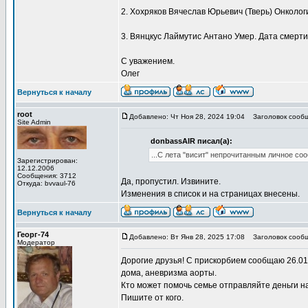
2. Хохряков Вячеслав Юрьевич (Тверь) Онколог
3. Вянцкус Лаймутис Антано Умер. Дата смерт
С уважением.
Олег
Вернуться к началу
root
Добавлено: Чт Ноя 28, 2024 19:04
Заголовок сообщ
Site Admin
donbassAIR писал(а):
...С лета "висит" непрочитанным личное соо
Зарегистрирован:
12.12.2006
Сообщения: 3712
Да, пропустил. Извините.
Откуда: bvvaul-76
Изменения в список и на страницах внесены.
Вернуться к началу
Георг-74
Добавлено: Вт Янв 28, 2025 17:08
Заголовок сообщ
Модератор
Дорогие друзья! С прискорбием сообщаю 26.01
дома, аневризма аорты.
Кто может помочь семье отправляйте деньги н
Пишите от кого.