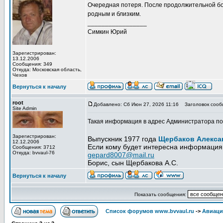
Очередная потеря. После продолжительной бо
родным и близким.
_________________
Симкин Юрий
Зарегистрирован:
13.12.2006
Сообщения: 349
Откуда: Московская область,
Чехов
Вернуться к началу
root
Добавлено: Сб Июн 27, 2026 11:16
Заголовок сообщ
Site Admin
Такая информация в адрес Администратора пос
Зарегистрирован:
Выпускник 1977 года
Щербаков Алекса
12.12.2006
Если кому будет интересна информация 
Сообщения: 3712
Откуда: bvvaul-76
gepard8007@mail.ru
Борис, сын Щербакова А.С.
Вернуться к началу
Показать сообщения:
Список форумов www.bvvaul.ru
->
Авиаци