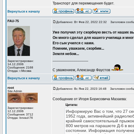
Транспорт для перемещения будет.
Вернуться к началу
FAU-75
Добавлено: Вт Фев 22, 2022 22:32
Заголовок сооб
Уже получил эту скорбную весть от наших в
Он много сделал для нашего училища и мног
Его сын учился с нами.
Помним, уважаем, скорбим...
Земля небом...
_________________
Зарегистрирован:
14.12.2006
Сообщения: 2168
С уважением, Александр Фаустов
Откуда: г.Москва
Вернуться к началу
root
Добавлено: Вс Янв 22, 2023 16:48
Заголовок сообщ
Site Admin
Сообщение от Игоря Борисовича Мазаева:
Цитата:
Зарегистрирован:
Информирую Вас о том, что 27 се
12.12.2006
Сообщения: 3712
1952 года, активнейший радиолюб
Откуда: bvvaul-76
крайний самостоятельный прыжок
800 метров на парашюте Д-6 в воз
состоянии. Информация получена