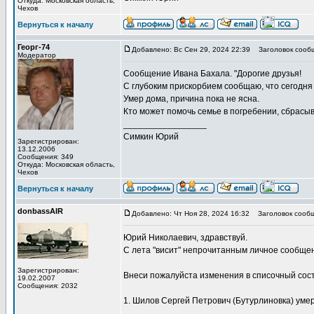
Откуда: Московская область,
Чехов
Вернуться к началу
Георг-74
Добавлено: Вс Сен 29, 2024 22:39
Заголовок сооб
Модератор
Сообщение Ивана Бахала. "Дорогие друзья!
С глубоким прискорбием сообщаю, что сегодня 
Умер дома, причина пока не ясна.
Кто может помочь семье в погребении, сбрасы
_________________
Симкин Юрий
Зарегистрирован:
13.12.2006
Сообщения: 349
Откуда: Московская область,
Чехов
Вернуться к началу
donbassAIR
Добавлено: Чт Ноя 28, 2024 16:32
Заголовок сообщ
Юрий Николаевич, здравствуй.
С лета "висит" непрочитанным личное сообще
Зарегистрирован:
Внеси пожалуйста изменения в списочный сост
19.02.2007
Сообщения: 2032
1. Шилов Сергей Петрович (Бутурлиновка) уме