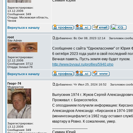
Симкин Юрий
Зарегистрирован:
13.12.2006
Сообщения: 349
Откуда: Московская область,
Чехов
Вернуться к началу
root
Добавлено: Вс Окт 08, 2023 12:14
Заголовок сообщ
Site Admin
Сообщение с сайта "Одноклассники" от Юрия 
6 октября 2023 года ушёл в свой последний п
Зарегистрирован:
Вечная память. Пусть земля ему будет пухом.
12.12.2006
Сообщения: 3712
http://www.bvvaul.ru/profiles/5940.php
Откуда: bvvaul-76
Вернуться к началу
Георг-74
Добавлено: Чт Июл 25, 2024 16:52
Заголовок сооб
Модератор
Выпускник 1974 г. Жуков Сергей Александрович,
Проживал: г. Борисоглебск.
С опозданием получили информацию: Кирсанов
Александров Александр: «Кирсанов в 1974-198
(менингоэнцефалит) в 1982 году оставил служ
квартиру в Ровно. К сожалению, умер.
Зарегистрирован:
_________________
13.12.2006
Сообщения: 349
Симкин Юрий