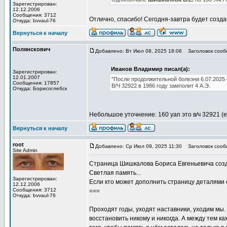
Зарегистрирован:
12.12.2006
Сообщения: 3712
Отлично, спасибо! Сегодня-завтра будет созд
Откуда: bvvaul-76
Вернуться к началу
Полянскович
Добавлено: Вт Июл 08, 2025 18:06
Заголовок сообщ
Иванов Владимир писал(а):
Зарегистрирован:
12.01.2007
"После продолжительной болезни 6.07.2025
Сообщения: 17857
В/Ч 32922 в 1986 году замполит 4 А.Э.
Откуда: Борисоглебск
Небольшое уточнение: 160 уап это в/ч 32921 
Вернуться к началу
root
Добавлено: Ср Июл 09, 2025 11:30
Заголовок сообщ
Site Admin
Страница Шишкалова Бориса Евгеньевича со
Светлая память...
Зарегистрирован:
Если кто может дополнить страницу деталями 
12.12.2006
Сообщения: 3712
===
Откуда: bvvaul-76
Проходят годы, уходят наставники, уходим мы.
восстановить никому и никогда. А между тем к