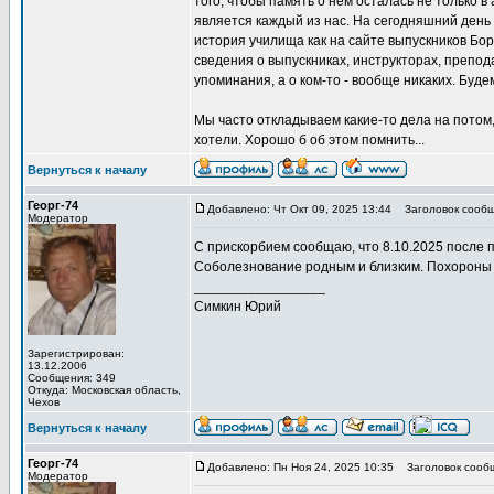
того, чтобы память о нём осталась не только в
является каждый из нас. На сегодняшний день 
история училища как на сайте выпускников Бо
сведения о выпускниках, инструкторах, препод
упоминания, а о ком-то - вообще никаких. Буде
Мы часто откладываем какие-то дела на потом,
хотели. Хорошо б об этом помнить...
Вернуться к началу
Георг-74
Добавлено: Чт Окт 09, 2025 13:44
Заголовок сообщ
Модератор
С прискорбием сообщаю, что 8.10.2025 после 
Соболезнование родным и близким. Похороны 
_________________
Симкин Юрий
Зарегистрирован:
13.12.2006
Сообщения: 349
Откуда: Московская область,
Чехов
Вернуться к началу
Георг-74
Добавлено: Пн Ноя 24, 2025 10:35
Заголовок сооб
Модератор