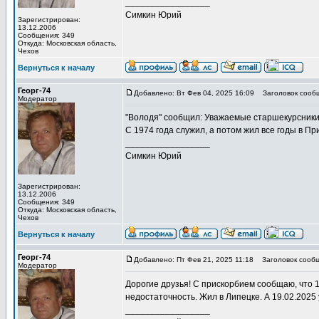
_________________
Симкин Юрий
Зарегистрирован:
13.12.2006
Сообщения: 349
Откуда: Московская область,
Чехов
Вернуться к началу
Георг-74
Добавлено: Вт Фев 04, 2025 16:09
Заголовок сооб
Модератор
"Володя" сообщил: Уважаемые старшекурсники.
С 1974 года служил, а потом жил все годы в Пр
_________________
Симкин Юрий
Зарегистрирован:
13.12.2006
Сообщения: 349
Откуда: Московская область,
Чехов
Вернуться к началу
Георг-74
Добавлено: Пт Фев 21, 2025 11:18
Заголовок сообщ
Модератор
Дорогие друзья! С прискорбием сообщаю, что 
недостаточность. Жил в Липецке. А 19.02.202
_________________