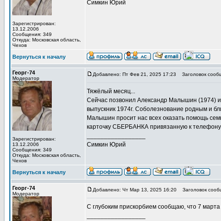
Симкин Юрий
Зарегистрирован:
13.12.2006
Сообщения: 349
Откуда: Московская область,
Чехов
Вернуться к началу
Георг-74
Добавлено: Пт Фев 21, 2025 17:23
Заголовок сооб
Модератор
Тяжёлый месяц...
Сейчас позвонил Александр Малышин (1974) и
выпускник 1974г. Соболезнование родным и бл
Малышин просит нас всех оказать помощь семь
карточку СБЕРБАНКА привязанную к телефону
_________________
Зарегистрирован:
Симкин Юрий
13.12.2006
Сообщения: 349
Откуда: Московская область,
Чехов
Вернуться к началу
Георг-74
Добавлено: Чт Мар 13, 2025 16:20
Заголовок сооб
Модератор
С глубоким прискорбием сообщаю, что 7 марта
_________________