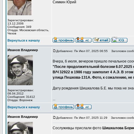
Симкин Юрий
Зарегистрирован:
13.12.2006
Сообщения: 349
Откуда: Московская область,
Чехов
Вернуться к началу
Иванов Владимир
Добавлено: Пн Июл 07, 2025 06:55
Заголовок сообщ
Вчера, 6 июля, вечером пришло печальное соо
"После продолжительной болезни 6.07.2025 
В/Ч 32922 в 1986 году замполит 4 А.Э. В это
улица Пешкова-131А. Фото, к сожалению, не 
Дату рождения Шишкалова Б.Е. мы пока не зна
Зарегистрирован:
08.04.2012
Сообщения: 31412
...
Откуда: Воронеж
Вернуться к началу
Иванов Владимир
Добавлено: Пн Июл 07, 2025 11:29
Заголовок сообщ
Сослуживцы прислали фото
Шишкалова Борис