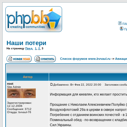
FA
П
Наши потери
На страницу
Пред.
1
,
2
,
3
Список форумов www.bvvaul.ru
->
Авиаци
Автор
root
Добавлено: Вт Фев 22, 2022 20:00
Заголовок сообщ
Site Admin
Информация для киевлян, кто желает простить
Зарегистрирован:
Прощание с Николаем Алексеевичем Полуйко (от
12.12.2006
Сообщения: 3712
Воздухофлотский 29а в церкви в сквере напро
Откуда: bvvaul-76
Погребение с отданием воинских почестей - в 
Поминальный обед - по-возвращении с кладби
Сил Украины.