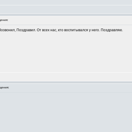
ения:
онил, Поздравил. От всех нас, кто воспитывался у него. Поздравляю.
щения: