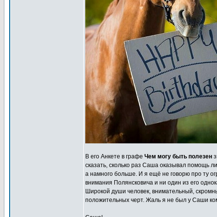
В его Анкете в графе
Чем могу быть полезен
з
сказать, сколько раз Саша оказывал помощь лич
а намного больше. И я ещё не говорю про ту 
внимания Полянсковича и ни один из его одно
Широкой души человек, внимательный, скромны
положительных черт. Жаль я не был у Саши комэ