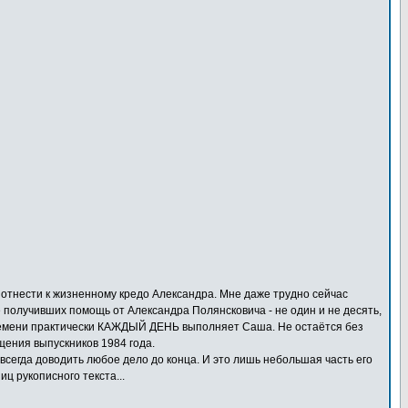
о отнести к жизненному кредо Александра. Мне даже трудно сейчас
же получивших помощь от Александра Полянсковича - не один и не десять,
 времени практически КАЖДЫЙ ДЕНЬ выполняет Саша. Не остаётся без
щения выпускников 1984 года.
сегда доводить любое дело до конца. И это лишь небольшая часть его
ц рукописного текста...