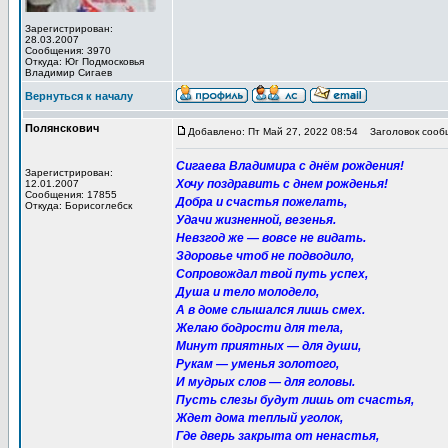
Зарегистрирован:
28.03.2007
Сообщения: 3970
Откуда: Юг Подмосковья
Владимир Сигаев
Вернуться к началу
Полянскович
Добавлено: Пт Май 27, 2022 08:54
Заголовок сообщ
Сигаева Владимира с днём рождения!
Зарегистрирован:
Хочу поздравить с днем рожденья!
12.01.2007
Сообщения: 17855
Добра и счастья пожелать,
Откуда: Борисоглебск
Удачи жизненной, везенья.
Невзгод же — вовсе не видать.
Здоровье чтоб не подводило,
Сопровождал твой путь успех,
Душа и тело молодело,
А в доме слышался лишь смех.
Желаю бодрости для тела,
Минут приятных — для души,
Рукам — уменья золотого,
И мудрых слов — для головы.
Пусть слезы будут лишь от счастья,
Ждет дома теплый уголок,
Где дверь закрыта от ненастья,