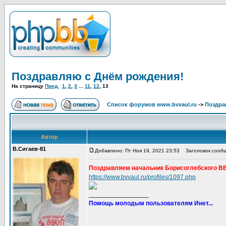
Поздравляю с Днём рождения!
На страницу
Пред.
1
,
2
,
3
...
11
,
12
,
13
Список форумов www.bvvaul.ru
->
Поздра
Автор
В.Сигаев-81
Добавлено: Пт Ноя 19, 2021 23:53
Заголовок сообщ
Поздравляем начальник Борисоглебского ВВ
https://www.bvvaul.ru/profiles/1097.php
_________________
Помощь молодым пользователям Инет...