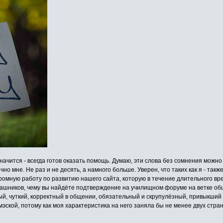
начится - всегда готов оказать помощь. Думаю, эти слова без сомнения можн
но мне. Не раз и не десять, а намного больше. Уверен, что таких как я - так
огромную работу по развитию нашего сайта, которую в течение длительного
кашников, чему вы найдёте подтверждение на училищном форуме на ветке об
й, чуткий, корректный в общении, обязательный и скрупулёзный, привыкший в
ской, потому как моя характеристика на него заняла бы не менее двух страни