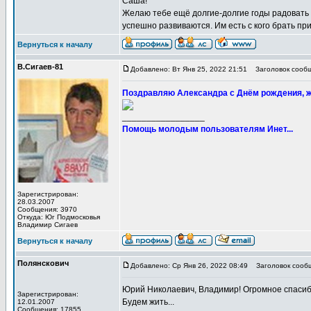
Саша!
Желаю тебе ещё долгие-долгие годы радовать н
успешно развиваются. Им есть с кого брать пр
Вернуться к началу
В.Сигаев-81
Добавлено: Вт Янв 25, 2022 21:51
Заголовок сообщ
Поздравляю Александра с Днём рождения, же
_________________
Помощь молодым пользователям Инет...
Зарегистрирован:
28.03.2007
Сообщения: 3970
Откуда: Юг Подмосковья
Владимир Сигаев
Вернуться к началу
Полянскович
Добавлено: Ср Янв 26, 2022 08:49
Заголовок сооб
Юрий Николаевич, Владимир! Огромное спасиб
Зарегистрирован:
Будем жить...
12.01.2007
Сообщения: 17855