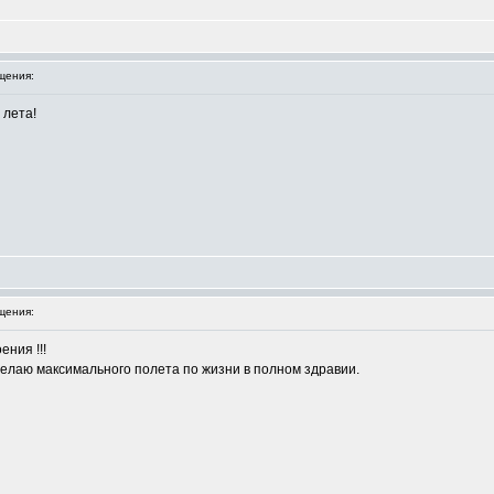
щения:
 лета!
щения:
ния !!!
елаю максимального полета по жизни в полном здравии.