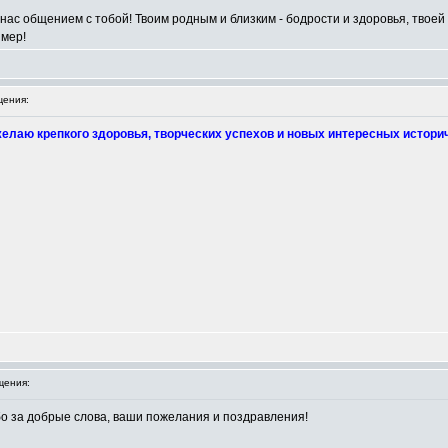
ас общением с тобой! Твоим родным и близким - бодрости и здоровья, твоей 
имер!
ения:
лаю крепкого здоровья, творческих успехов и новых интересных истори
щения:
о за добрые слова, ваши пожелания и поздравления!