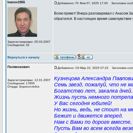
Ivanov1955
Добавлено: Пт Фев 07, 2025 17:45
Заголовок соо
Всем привет! Вчера разговаривал с Анасом З
обратился. В настоящее время самочувствие
Зарегистрирован: 05.03.2007
Сообщения: 33
Вернуться к началу
Полянскович
Добавлено: Сб Мар 22, 2025 07:23
Заголовок соо
Кузнецова Александра Павлови
Зарегистрирован: 12.01.2007
Сообщения: 17855
Семь звезд, пожалуй, что не м
Откуда: Борисоглебск
Богатство лет, закалка дней.
Жизнь пусть немного потрепа
У Вас сегодня юбилей!
Но жизнь, ведь, не стоит на м
Бежит и движется вперед.
Нам с Вами по дороге вместе,
Пусть Вам во всем всегда вез