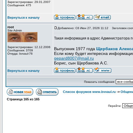
Зарегистрирован: 29.01.2007
Сообщения: 475
Вернуться к началу
root
Добавлено: Сб Июн 27, 2026 11:12
Заголовок соо
Site Admin
Такая информация в адрес Администратора по
Зарегистрирован: 12.12.2006
Выпускник 1977 года
Щербаков Алекс
Сообщения: 3709
Если кому будет интересна информация
Откуда: bvvaul-76
gepard8007@mail.ru
Борис, сын Щербакова А.С.
Вернуться к началу
Показать сообщения:
Список форумов www.bvvaul.ru
->
Общени
Страница
165
из
165
Перейти: