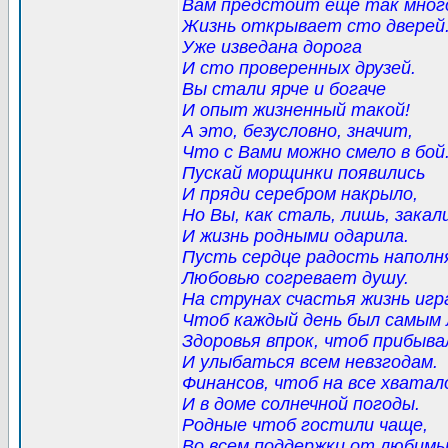
Вам предстоит еще так мног
Жизнь открывает сто дверей
Уже изведана дорога
И сто проверенных друзей.
Вы стали ярче и богаче
И опыт жизненный такой!
А это, безусловно, значит,
Что с Вами можно смело в бой
Пускай морщинки появились
И пряди серебром накрыло,
Но Вы, как сталь, лишь, закал
И жизнь родными одарила.
Пусть сердце радость напол
Любовью согревает душу.
На струнах счастья жизнь игр
Чтоб каждый день был самым 
Здоровья впрок, чтоб прибыва
И улыбаться всем невзгодам.
Финансов, чтоб на все хватал
И в доме солнечной погоды.
Родные чтоб гостили чаще,
Во всем поддержки от любимы