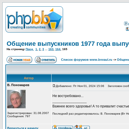
Общение выпускников 1977 года выпу
На страницу
Пред.
1
,
2
,
3
...
163
,
164
,
165
Список форумов www.bvvaul.ru
->
Общени
Автор
В. Пономарев
Добавлено: Пт Ноя 01, 2024 15:06
Заголовок сооб
Не востребовано...
_________________
Важнее всего здоровье! А то привалит счастье,
Зарегистрирован: 31.08.2007
Последний раз редактировалось: В. Пономарев (Вт Ноя
Сообщения: 797
Вернуться к началу