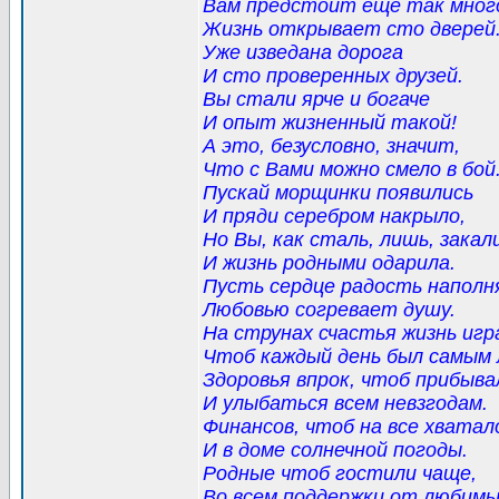
Вам предстоит еще так мног
Жизнь открывает сто дверей
Уже изведана дорога
И сто проверенных друзей.
Вы стали ярче и богаче
И опыт жизненный такой!
А это, безусловно, значит,
Что с Вами можно смело в бой
Пускай морщинки появились
И пряди серебром накрыло,
Но Вы, как сталь, лишь, закал
И жизнь родными одарила.
Пусть сердце радость напол
Любовью согревает душу.
На струнах счастья жизнь игр
Чтоб каждый день был самым 
Здоровья впрок, чтоб прибыва
И улыбаться всем невзгодам.
Финансов, чтоб на все хватал
И в доме солнечной погоды.
Родные чтоб гостили чаще,
Во всем поддержки от любимы