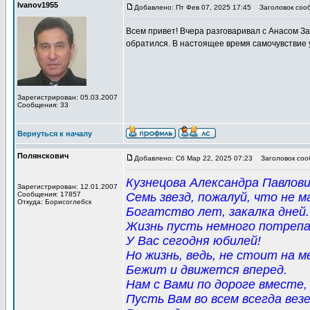
Ivanov1955
Добавлено: Пт Фев 07, 2025 17:45
Заголовок соо
Всем привет! Вчера разговаривал с Анасом З
обратился. В настоящее время самочувствие
Зарегистрирован: 05.03.2007
Сообщения: 33
Вернуться к началу
Полянскович
Добавлено: Сб Мар 22, 2025 07:23
Заголовок соо
Кузнецова Александра Павлови
Зарегистрирован: 12.01.2007
Сообщения: 17857
Семь звезд, пожалуй, что не м
Откуда: Борисоглебск
Богатство лет, закалка дней.
Жизнь пусть немного потрепа
У Вас сегодня юбилей!
Но жизнь, ведь, не стоит на м
Бежит и движется вперед.
Нам с Вами по дороге вместе,
Пусть Вам во всем всегда вез