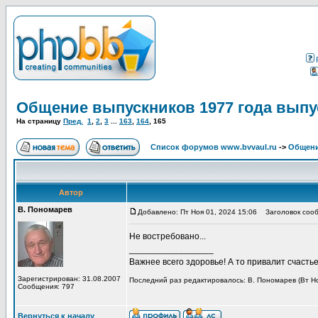
Общение выпускников 1977 года выпу
На страницу
Пред.
1
,
2
,
3
...
163
,
164
,
165
Список форумов www.bvvaul.ru
->
Общени
Автор
В. Пономарев
Добавлено: Пт Ноя 01, 2024 15:06
Заголовок сооб
Не востребовано...
_________________
Важнее всего здоровье! А то привалит счастье,
Зарегистрирован: 31.08.2007
Последний раз редактировалось: В. Пономарев (Вт Ноя
Сообщения: 797
Вернуться к началу