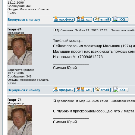
13.12.2006
Сообщения: 349
Откуда: Московская область,
Чехов
Вернуться к началу
Георг-74
Добавлено: Пт Фев 21, 2025 17:23
Заголовок сооб
Модератор
Тяжёлый месяц...
Сейчас позвонил Александр Малышин (1974) и
Малышин просит нас всех оказать помощь сем
Ивановича М. +79094612278
_________________
Симкин Юрий
Зарегистрирован:
13.12.2006
Сообщения: 349
Откуда: Московская область,
Чехов
Вернуться к началу
Георг-74
Добавлено: Чт Мар 13, 2025 16:20
Заголовок сооб
Модератор
С глубоким прискорбием сообщаю, что 7 марта
_________________
Симкин Юрий