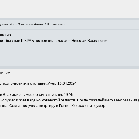
ения: Умер Талалаев Николай Васильевич
Фильчо:
олёт бывший ШКРАБ полковник Талалаев Николай Васильевич.
щения:
 подполковник в отставке. Умер 16.04.2024
 Владимир Тимофеевич выпускник 1974г.
5 служил и жил в Дубно Ровенской области. После тяжелейшего заболевания 
сына. Семья получила квартиру в Ровно. К сожалению, умер.