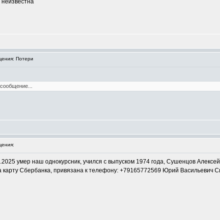
и неизвестна
ения: Потери
 сообщение...
ения:
.2025 умер наш однокурсник, учился с выпуском 1974 года, Сушенцов Алексей
а карту Сбербанка, привязана к телефону: +79165772569 Юрий Васильевич Си