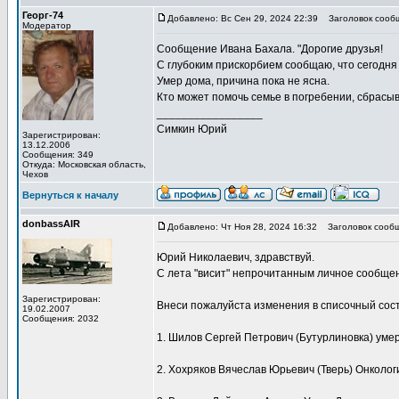
Георг-74
Добавлено: Вс Сен 29, 2024 22:39
Заголовок сооб
Модератор
Сообщение Ивана Бахала. "Дорогие друзья!
С глубоким прискорбием сообщаю, что сегодня 
Умер дома, причина пока не ясна.
Кто может помочь семье в погребении, сбрасы
_________________
Симкин Юрий
Зарегистрирован:
13.12.2006
Сообщения: 349
Откуда: Московская область,
Чехов
Вернуться к началу
donbassAIR
Добавлено: Чт Ноя 28, 2024 16:32
Заголовок сообщ
Юрий Николаевич, здравствуй.
С лета "висит" непрочитанным личное сообще
Зарегистрирован:
Внеси пожалуйста изменения в списочный сост
19.02.2007
Сообщения: 2032
1. Шилов Сергей Петрович (Бутурлиновка) уме
2. Хохряков Вячеслав Юрьевич (Тверь) Онколог