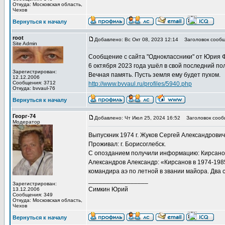
Откуда: Московская область,
Чехов
Вернуться к началу
root
Добавлено: Вс Окт 08, 2023 12:14
Заголовок сообщ
Site Admin
Сообщение с сайта "Одноклассники" от Юрия 
6 октября 2023 года ушёл в свой последний п
Зарегистрирован:
Вечная память. Пусть земля ему будет пухом.
12.12.2006
Сообщения: 3712
http://www.bvvaul.ru/profiles/5940.php
Откуда: bvvaul-76
Вернуться к началу
Георг-74
Добавлено: Чт Июл 25, 2024 16:52
Заголовок сооб
Модератор
Выпускник 1974 г. Жуков Сергей Александрович,
Проживал: г. Борисоглебск.
С опозданием получили информацию: Кирсанов
Александров Александр: «Кирсанов в 1974-198
командира аэ по летной в звании майора. Два 
_________________
Зарегистрирован:
Симкин Юрий
13.12.2006
Сообщения: 349
Откуда: Московская область,
Чехов
Вернуться к началу