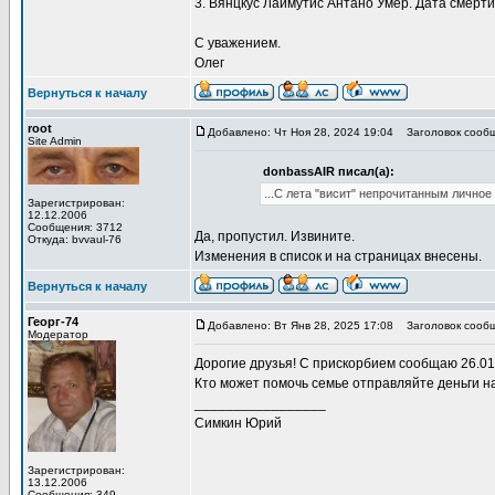
3. Вянцкус Лаймутис Антано Умер. Дата смерт
С уважением.
Олег
Вернуться к началу
root
Добавлено: Чт Ноя 28, 2024 19:04
Заголовок сообщ
Site Admin
donbassAIR писал(а):
...С лета "висит" непрочитанным личное
Зарегистрирован:
12.12.2006
Сообщения: 3712
Да, пропустил. Извините.
Откуда: bvvaul-76
Изменения в список и на страницах внесены.
Вернуться к началу
Георг-74
Добавлено: Вт Янв 28, 2025 17:08
Заголовок сообщ
Модератор
Дорогие друзья! С прискорбием сообщаю 26.01
Кто может помочь семье отправляйте деньги н
_________________
Симкин Юрий
Зарегистрирован:
13.12.2006
Сообщения: 349