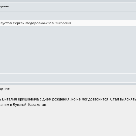
щения:
. Хаустов Сергей Фёдорович-76г.в.
Онкология.
щения:
 Виталия Кришкевича с днем рождения, но не мог дозвонится. Стал выяснять у
 ним в Луговой, Казахстан.