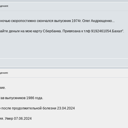
щения:
ночью скоропостижно скончался выпускник 1974г. Олег Андрющенко...
вайте деньги на мою карту Сбербанка. Привязана к тлф 9192461054.Бахал".
ения:
ние.
ав выпускников 1986 года.
р после продолжительной болезни 23.04.2024
ия. Умер 07.06.2024