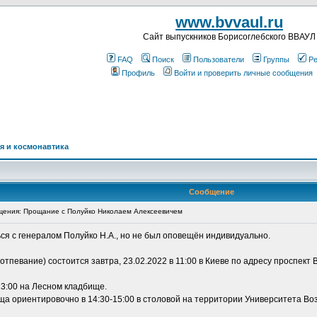
www.bvvaul.ru
Cайт выпускников Борисоглебского ВВАУЛ
FAQ
Поиск
Пользователи
Группы
Ре
Профиль
Войти и проверить личные сообщения
я и космонавтика
Сообщение
ения: Прощание с Полуйко Николаем Алексеевичем
ся с генералом Полуйко Н.А., но не был оповещён индивидуально.
певание) состоится завтра, 23.02.2022 в 11:00 в Киеве по адресу проспект 
13:00 на Лесном кладбище.
ща ориентировочно в 14:30-15:00 в столовой на территории Университета В