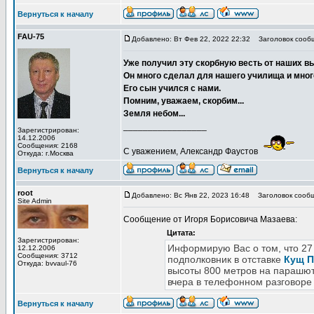
Вернуться к началу
FAU-75
Добавлено: Вт Фев 22, 2022 22:32
Заголовок сооб
Уже получил эту скорбную весть от наших в
Он много сделал для нашего училища и мног
Его сын учился с нами.
Помним, уважаем, скорбим...
Земля небом...
_________________
Зарегистрирован:
14.12.2006
Сообщения: 2168
С уважением, Александр Фаустов
Откуда: г.Москва
Вернуться к началу
root
Добавлено: Вс Янв 22, 2023 16:48
Заголовок сообщ
Site Admin
Сообщение от Игоря Борисовича Мазаева:
Цитата:
Зарегистрирован:
Информирую Вас о том, что 27 
12.12.2006
Сообщения: 3712
подполковник в отставке
Кущ П
Откуда: bvvaul-76
высоты 800 метров на парашюте
вчера в телефонном разговоре
Вернуться к началу