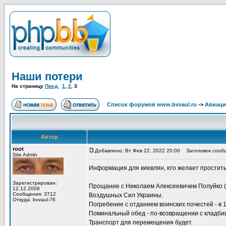
Наши потери
На страницу
Пред.
1
,
2
,
3
Список форумов www.bvvaul.ru
->
Авиаци
Автор
root
Добавлено: Вт Фев 22, 2022 20:00
Заголовок сообщ
Site Admin
Информация для киевлян, кто желает простить
Зарегистрирован:
Прощание с Николаем Алексеевичем Полуйко (от
12.12.2006
Сообщения: 3712
Воздушных Сил Украины.
Откуда: bvvaul-76
Погребение с отданием воинских почестей - в 
Поминальный обед - по-возвращении с кладби
Транспорт для перемещения будет.