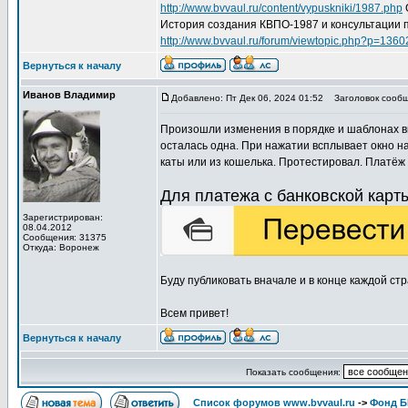
http://www.bvvaul.ru/content/vypuskniki/1987.php
История создания КВПО-1987 и консультации 
http://www.bvvaul.ru/forum/viewtopic.php?p=13
Вернуться к началу
Иванов Владимир
Добавлено: Пт Дек 06, 2024 01:52
Заголовок сообще
Произошли изменения в порядке и шаблонах вн
осталась одна. При нажатии всплывает окно н
каты или из кошелька. Протестировал. Платёж 
Для платежа с банковской кар
Зарегистрирован:
08.04.2012
Сообщения: 31375
Откуда: Воронеж
Буду публиковать вначале и в конце каждой ст
Всем привет!
Вернуться к началу
Показать сообщения:
Список форумов www.bvvaul.ru
->
Фонд 