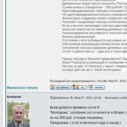
Доверенным лицом кассы назначить Плотни
Сумма взноса стандартная – 300 рублей. 
Идентифицированные платежи учитываются 
Не идентифицированные взносы суммируютс
Финансовую поддержку может попросить люб
Решение о выделении помощи коллегиально
Если участник производил платежи идентиф
минусом комиссии на перевод денежных ср
Рекомендованная регулярность взносов еж
Взносы добровольные.
Состояние счёта публикуется регулярно на 
Обновление информации ежемесячное незав
пополнения или расходования денежных ср
Отчёт о работе кассы – один раз в полугоди
Прошу обсудить! Вносите предложение! Гл
Вова! Пожалуйста размещай в сообщение н
быстро уходит. И терпения у наших товарище
которая для нас же с тобой необходима!
Последний раз редактировалось: root (Вс Фев 07, 2021 
Вернуться к началу
komarow
Добавлено: Вс Фев 07, 2021 12:03
Заголовок сообще
Всем доброго времени суток !!!
"Молодежь", особенно это относится а Игорю, ч
из-за 300 руб. столько писанины.
Предлагаю: ( я об этом писал года 2 назад )