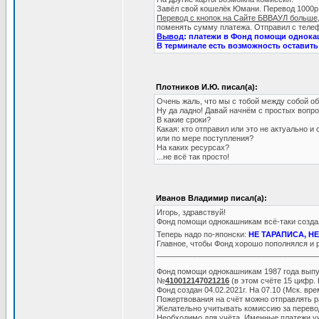
Завёл свой кошелёк Юмани. Перевод 1000р. 
Перевод с кнопок на Сайте БВВАУЛ больше,
поменять сумму платежа. Отправил с телеф
Вывод
: платежи в Фонд помощи однока
В терминале есть возможность оставить 
Плотников И.Ю. писал(а):
Очень жаль, что мы с тобой между собой 
Ну да ладно! Давай начнём с простых вопро
В какие сроки?
Какая: кто отправил или это не актуально и 
или по мере поступления?
На каких ресурсах?
...не всё так просто!
Иванов Владимир писал(а):
Игорь, здравствуй!
Фонд помощи однокашникам всё-таки созда
Теперь надо по-японски:
НЕ ТАРАПИСА, Н
Главное, чтобы Фонд хорошо пополнялся и р
______________________________________
Фонд помощи однокашникам 1987 года выпу
№
410012147021216
(в этом счёте 15 цифр. 
Фонд создан 04.02.2021г. На 07.10 (Мск. врем
Пожертвования на счёт можно отправлять 
Желательно учитывать комиссию за перевод
Необходимо для учёта. Именные платежи у