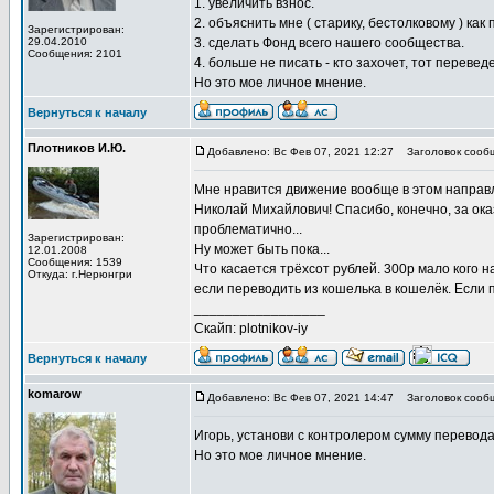
1. увеличить взнос.
2. объяснить мне ( старику, бестолковому ) как
Зарегистрирован:
29.04.2010
3. сделать Фонд всего нашего сообщества.
Сообщения: 2101
4. больше не писать - кто захочет, тот перевед
Но это мое личное мнение.
Вернуться к началу
Плотников И.Ю.
Добавлено: Вс Фев 07, 2021 12:27
Заголовок сообщ
Мне нравится движение вообще в этом направ
Николай Михайлович! Спасибо, конечно, за о
проблематично...
Зарегистрирован:
Ну может быть пока...
12.01.2008
Сообщения: 1539
Что касается трёхсот рублей. 300р мало кого 
Откуда: г.Нерюнгри
если переводить из кошелька в кошелёк. Если
_________________
Скайп: plotnikov-iy
Вернуться к началу
komarow
Добавлено: Вс Фев 07, 2021 14:47
Заголовок сообщ
Игорь, установи с контролером сумму перевода 
Но это мое личное мнение.