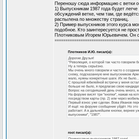
Переношу сюда информацию с ветки об
1) Выпускникам 1987 года будет легче
обсуждений ветке, чем там, где ведётс
распылена по множеству страниц.
2) Пример выпускников этого курса мо
подобное. Кто заинтересуется не прос
Плотниковым Игорем Юрьевичем. Он с
======================================
Плотников И.Ю. писал(а):
Дорогие Друзья!
"Революция, о которой так часто говорили б
Ну а теперь серьёзно.
Мы очень много говорили и часто о создан
схему, подсказанную мне выпускником Арма
мало, нужны конкретные шаги. Их не было...
С прошлой юбилейной встречи у меня остал
больше не было, я предлагаю свою кандида
Вопрос на сегодняшний день очень много, к
На форуме висят три "кнопки", нажав на кот
посредством карты (пр. 2) или через мобил
Первый взнос уже сделан. Вова Иванов пер
И ещё: на форуме сообщение уйдёт. Но это 
работает. А в дальнейшем кнопки, вернее у
выпускники", "1987".
root писал(а):
Приветствую выпускников 1987 года!