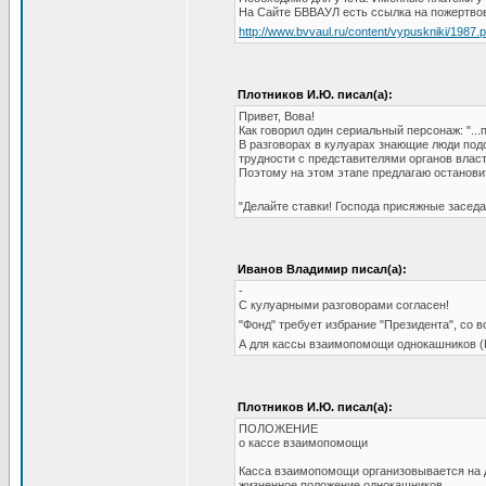
На Сайте БВВАУЛ есть ссылка на пожертвов
http://www.bvvaul.ru/content/vypuskniki/1987.
Плотников И.Ю. писал(а):
Привет, Вова!
Как говорил один сериальный персонаж: "...
В разговорах в кулуарах знающие люди подс
трудности с представителями органов власти
Поэтому на этом этапе предлагаю останов
"Делайте ставки! Господа присяжные заседа
Иванов Владимир писал(а):
-
С кулуарными разговорами согласен!
"Фонд" требует избрание "Президента", с
А для кассы взаимопомощи однокашников (
Плотников И.Ю. писал(а):
ПОЛОЖЕНИЕ
о кассе взаимопомощи
Касса взаимопомощи организовывается на 
жизненное положение однокашников.