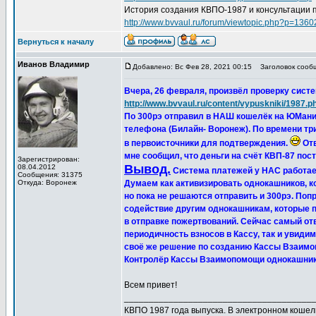
История создания КВПО-1987 и консультации 
http://www.bvvaul.ru/forum/viewtopic.php?p=13
Вернуться к началу
Иванов Владимир
Добавлено: Вс Фев 28, 2021 00:15
Заголовок сообще
Вчера, 26 февраля, произвёл проверку сист
http://www.bvvaul.ru/content/vypuskniki/1987.p
По 300рэ отправил в НАШ кошелёк на ЮМани и
телефона (Билайн- Воронеж). По времени три
в первоисточники для подтверждения.
Отв
мне сообщил, что деньги на счёт КВП-87 пос
Зарегистрирован:
Вывод.
08.04.2012
Система платежей у НАС работает
Сообщения: 31375
Откуда: Воронеж
Думаем как активизировать однокашников, 
но пока не решаются отправить и 300рэ. Поп
содействие другим однокашникам, которые п
в отправке пожертвований. Сейчас самый от
периодичность взносов в Кассу, так и увид
своё же решение по созданию Кассы Взаимо
Контролёр Кассы Взаимопомощи однокашника
Всем привет!
______________________________________
КВПО 1987 года выпуска. В электронном коше