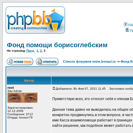
FA
П
Фонд помощи борисоглебским
На страницу
Пред.
1
,
2
,
3
Список форумов www.bvvaul.ru
->
Фонд 
Автор
root
Добавлено: Вс Фев 07, 2021 11:45
Заголовок сообще
Site Admin
Приветствую всех, кто относит себя к членам 
Зарегистрирован:
Данная тема давно не выводилась на общее обс
12.12.2006
Сообщения: 3712
конкретно продвинулись в этом вопросе, в ча
Откуда: bvvaul-76
ими Касса взаимопомощи работает в границах с
найти решение, как подобное может работать 