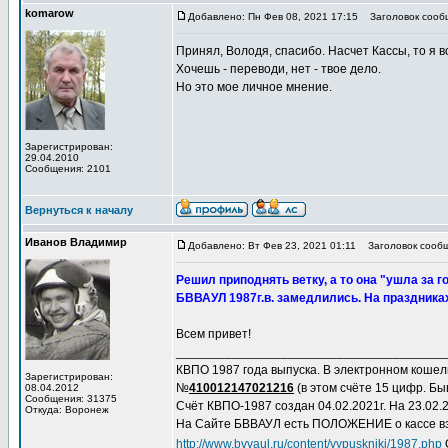
komarow
Добавлено: Пн Фев 08, 2021 17:15
Заголовок сообщ
Принял, Володя, спасибо. Насчет Кассы, то я 
Хочешь - переводи, нет - твое дело.
Но это мое личное мнение.
Зарегистрирован:
29.04.2010
Сообщения: 2101
Вернуться к началу
Иванов Владимир
Добавлено: Вт Фев 23, 2021 01:11
Заголовок сообще
Решил приподнять ветку, а то она "ушла за
БВВАУЛ 1987г.в. замедлились. На праздниках
Всем привет!
______________________________________
КВПО 1987 года выпуска. В электронном коше
Зарегистрирован:
№
410012147021216
(в этом счёте 15 цифр. Быв
08.04.2012
Сообщения: 31375
Счёт КВПО-1987 создан 04.02.2021г. На 23.02.20
Откуда: Воронеж
На Сайте БВВАУЛ есть ПОЛОЖЕНИЕ о кассе вз
http://www.bvvaul.ru/content/vypuskniki/1987.php