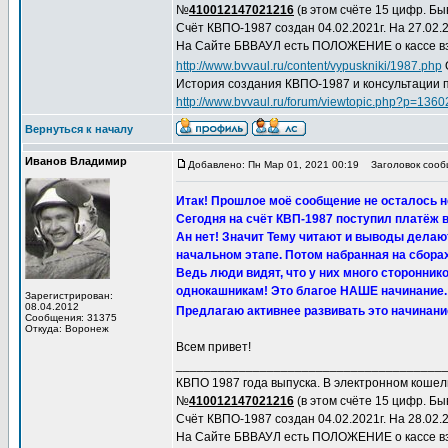
№
410012147021216
(в этом счёте 15 цифр. Быв
Счёт КВПО-1987 создан 04.02.2021г. На 27.02.2
На Сайте БВВАУЛ есть ПОЛОЖЕНИЕ о кассе вз
http://www.bvvaul.ru/content/vypuskniki/1987.php
История создания КВПО-1987 и консультации 
http://www.bvvaul.ru/forum/viewtopic.php?p=13
Вернуться к началу
Иванов Владимир
Добавлено: Пн Мар 01, 2021 00:19
Заголовок сообщ
Итак! Прошлое моё сообщение не осталось
Сегодня на счёт КВП-1987 поступил платёж в 
Ан нет! Значит Тему читают и выводы делаю
начальном этапе. Потом набранная на сбора
Ведь люди видят, что у них много сторонни
однокашникам! Это благое НАШЕ начинание.
Зарегистрирован:
08.04.2012
Предлагаю активнее развивать это начинани
Сообщения: 31375
Откуда: Воронеж
Всем привет!
______________________________________
КВПО 1987 года выпуска. В электронном коше
№
410012147021216
(в этом счёте 15 цифр. Быв
Счёт КВПО-1987 создан 04.02.2021г. На 28.02.2
На Сайте БВВАУЛ есть ПОЛОЖЕНИЕ о кассе вз