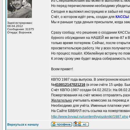
Из Сбербанконлайн Вы можете выполнить любой
Но перед перечислением необходимо убедиться
Сегодня я выложил инструкцию и забыл её по
Счёт, о котором идёт речь, создан для
КАССЫ
Мы и раньше туда деньги присылали, когда зак
Зарегистрирован:
08.04.2012
Сообщения: 31375
Сразу сообщу, что решение о создании КА
Откуда: Воронеж
бурного обсуждения на НАШЕЙ же ветке-87 в Вац
только время потеряем. Сейчас, после открыти
просветительскую работу. Не у всех получаетс
Но процесс пошёл. Юбилейную встречу по пово
К этому сроку уже будет видна собираемость 
Всем привет!
______________________________________
КВПО 1987 года выпуска. В электронном коше
№
410012147021216
(в этом счёте 15 цифр. Быв
Счёт КВПО-1987 создан 04.02.2021г. На 08.02.2
Пожертвования на счёт можно отправлять раз
Желательно
учитывать комиссию за перевод и
Необходимо для учёта. Именные платежи учит
На Сайте БВВАУЛ есть ссылка на пожертвование
http://www.bvvaul.ru/content/vypuskniki/1987.php
Вернуться к началу